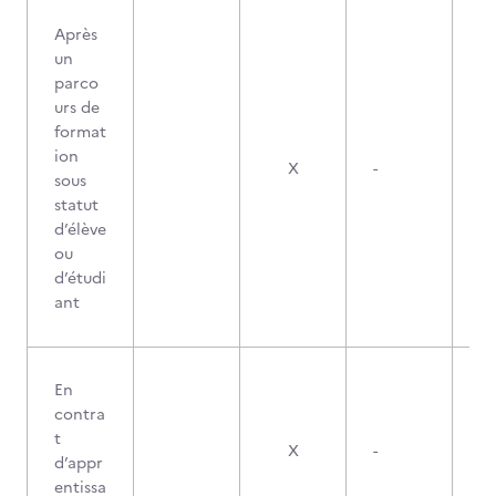
Après
un
parco
urs de
format
ion
X
-
sous
statut
d’élève
ou
d’étudi
ant
En
contra
t
X
-
d’appr
entissa