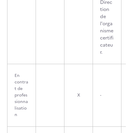
Direc
tion
de
l'orga
nisme
certifi
cateu
r.
En
contra
t de
profes
X
-
sionna
lisatio
n