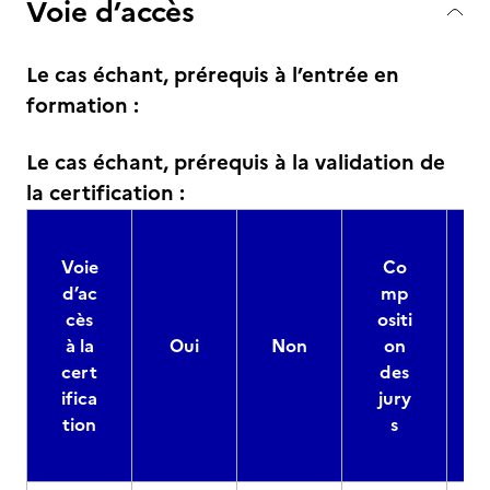
Voie d’accès
Le cas échant, prérequis à l’entrée en
formation :
Le cas échant, prérequis à la validation de
la certification :
Voie
Co
d’ac
mp
cès
ositi
à la
Oui
Non
on
cert
des
ifica
jury
d
tion
s