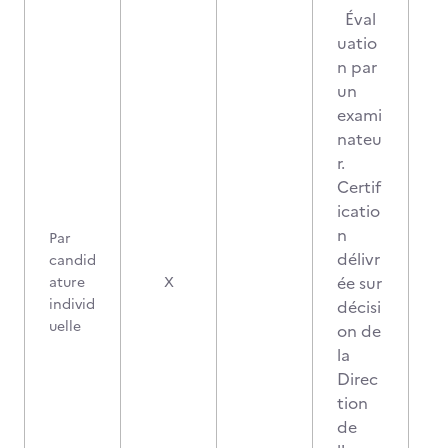
Éval
uatio
n par
un
exami
nateu
r.
Certif
icatio
n
Par
délivr
candid
1
ée sur
ature
X
individ
décisi
uelle
on de
la
Direc
tion
de