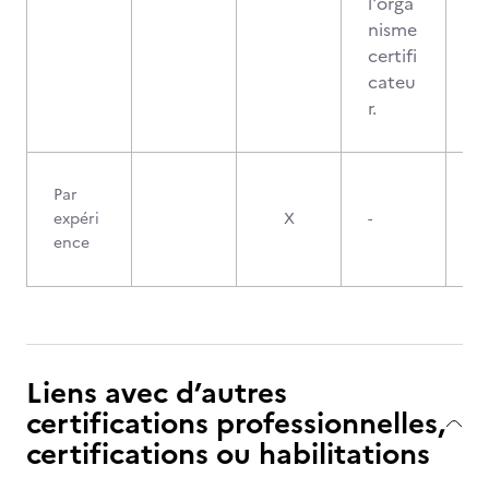
l'orga
nisme
certifi
cateu
r.
Par
expéri
X
-
ence
Liens avec d’autres
certifications professionnelles,
certifications ou habilitations