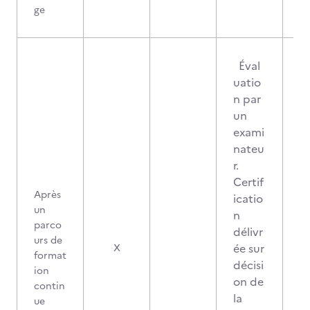
ge
Éval
uatio
n par
un
exami
nateu
r.
Certif
Après
icatio
un
n
parco
délivr
urs de
1
ée sur
X
format
décisi
ion
on de
contin
la
ue