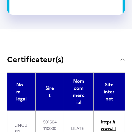
Certificateur(s)
Nom
No
Site
Sire
com
m
inter
t
merc
légal
net
ial
501604
https://
LINGU
110000
LILATE
www.lil
EO