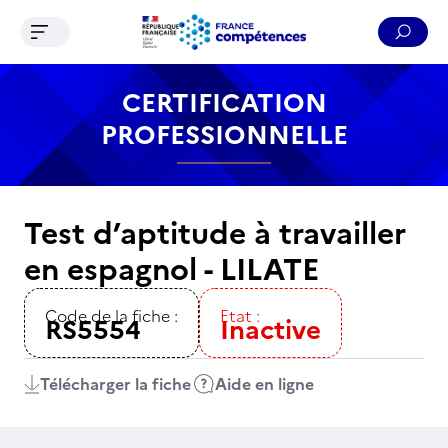
Ouvrir le menu de navigation
Reche
Contenu
Recherche
Menu
Pied de page
CERTIFICATION
PROFESSIONNELLE
Test d’aptitude à travailler
en espagnol - LILATE
Code de la fiche :
Etat :
RS5554
Inactive
Télécharger la fiche
Aide en ligne