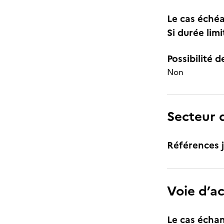
Le cas échéa
Si durée lim
Possibilité d
Non
Secteur d
Références j
Voie d’a
Le cas échan