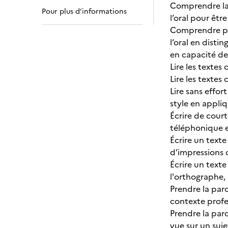
Comprendre la 
Pour plus d’informations
l’oral pour êtr
Comprendre par
l’oral en disti
en capacité de
Lire les texte
Lire les texte
Lire sans effor
style en appli
Écrire de cour
téléphonique e
Écrire un texte
d’impressions 
Écrire un texte
l'orthographe,
Prendre la par
contexte profe
Prendre la par
vue sur un suje