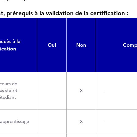
, prérequis à la validation de la certification :
accès à la
Oui
Non
Compo
fication
cours de
us statut
X
-
étudiant
’apprentissage
X
-