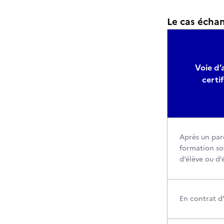
Le cas échant
Voie d’
certi
Après un par
formation so
d’élève ou d’
En contrat d