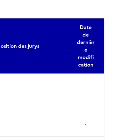
Date
de
dernièr
sition des jurys
e
modifi
cation
-
-