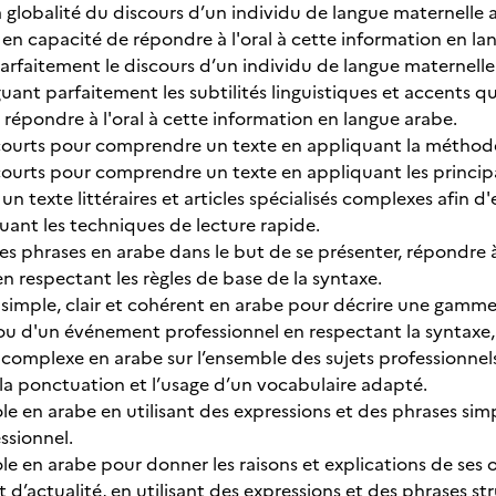
globalité du discours d’un individu de langue maternelle 
e en capacité de répondre à l'oral à cette information en la
faitement le discours d’un individu de langue maternelle 
nguant parfaitement les subtilités linguistiques et accents
 répondre à l'oral à cette information en langue arabe.
s courts pour comprendre un texte en appliquant la méthode
s courts pour comprendre un texte en appliquant les princi
t un texte littéraires et articles spécialisés complexes afin
quant les techniques de lecture rapide.
tes phrases en arabe dans le but de se présenter, répondre
n respectant les règles de base de la syntaxe.
 simple, clair et cohérent en arabe pour décrire une gamme 
ou d'un événement professionnel en respectant la syntaxe, 
 complexe en arabe sur l’ensemble des sujets professionnels
 la ponctuation et l’usage d’un vocabulaire adapté.
ole en arabe en utilisant des expressions et des phrases si
ssionnel.
ole en arabe pour donner les raisons et explications de ses
t d’actualité, en utilisant des expressions et des phrases 