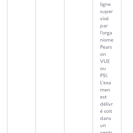
ligne
super
visé
par
l’orga
nisme
Pears
on
VUE
ou
PSI.
L'exa
men
est
délivr
é soit
dans
un
centr