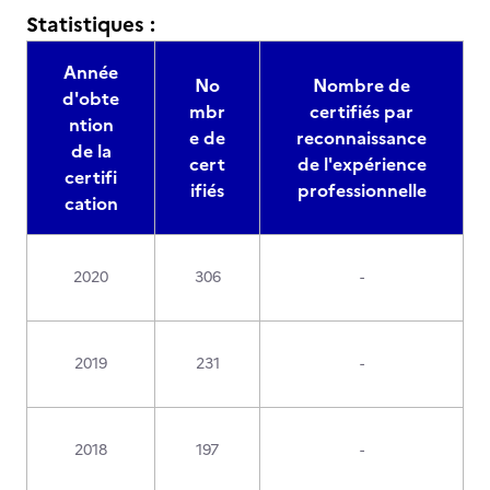
Statistiques :
Année
No
Nombre de
d'obte
mbr
certifiés par
ntion
e de
reconnaissance
de la
cert
de l'expérience
certifi
ifiés
professionnelle
cation
2020
306
-
2019
231
-
2018
197
-