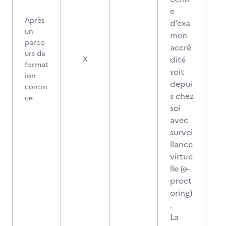
e
Après
d’exa
un
men
parco
accré
urs de
2
dité
X
format
soit
ion
depui
contin
s chez
ue
soi
avec
survei
llance
virtue
lle (e-
proct
oring)
.
La