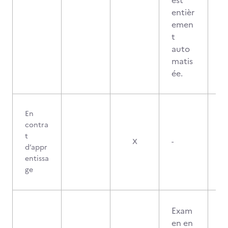
est
entièr
emen
t
auto
matis
ée.
En
contra
t
X
-
d’appr
entissa
ge
Exam
en en