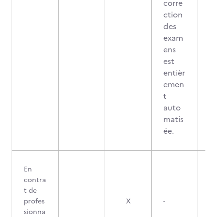
corre
ction
des
exam
ens
est
entièr
emen
t
auto
matis
ée.
En
contra
t de
profes
X
-
sionna