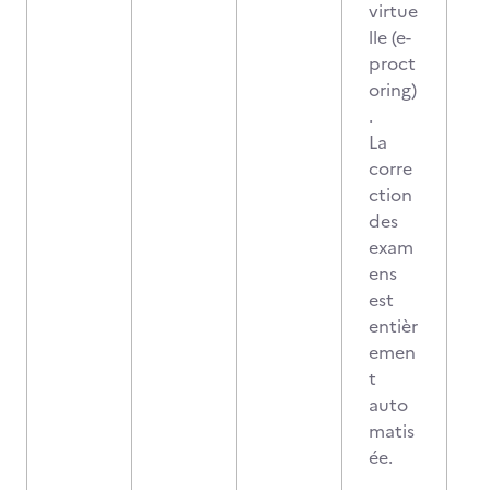
virtue
lle (e-
proct
oring)
.
La
corre
ction
des
exam
ens
est
entièr
emen
t
auto
matis
ée.