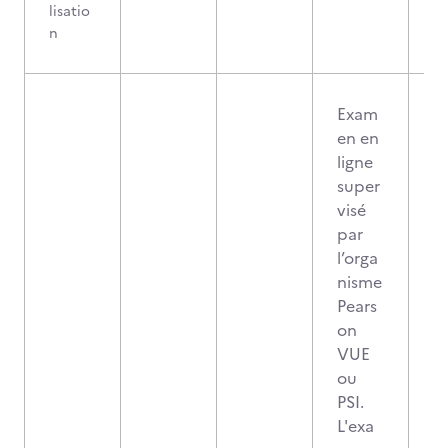
lisatio
n
Exam
en en
ligne
super
visé
par
l’orga
nisme
Pears
on
VUE
ou
PSI.
L'exa