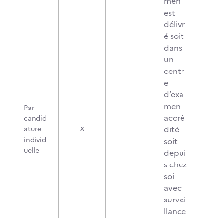
men
est
délivr
é soit
dans
un
centr
e
d’exa
men
Par
accré
candid
2
dité
ature
X
individ
soit
uelle
depui
s chez
soi
avec
survei
llance