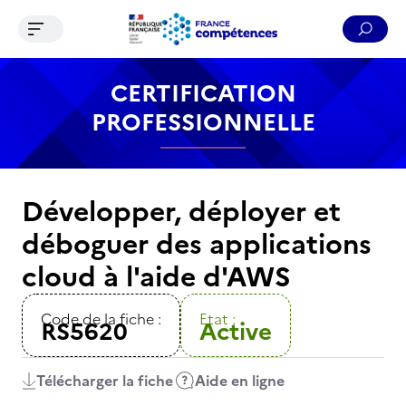
Ouvrir le menu de navigation
Reche
Contenu
Recherche
Menu
Pied de page
CERTIFICATION
PROFESSIONNELLE
Développer, déployer et
déboguer des applications
cloud à l'aide d'AWS
Code de la fiche :
Etat :
RS5620
Active
Télécharger la fiche
Aide en ligne