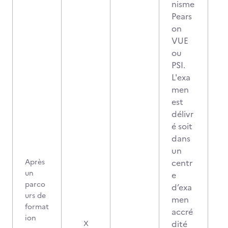
nisme
Pears
on
VUE
ou
PSI.
L'exa
men
est
délivr
é soit
dans
un
Après
centr
un
e
parco
d’exa
urs de
men
format
accré
ion
2
dité
X