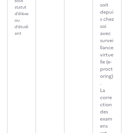
sous
soit
statut
depui
d’élève
s chez
ou
soi
d’étudi
avec
ant
survei
llance
virtue
lle (e-
proct
oring)
.
La
corre
ction
des
exam
ens