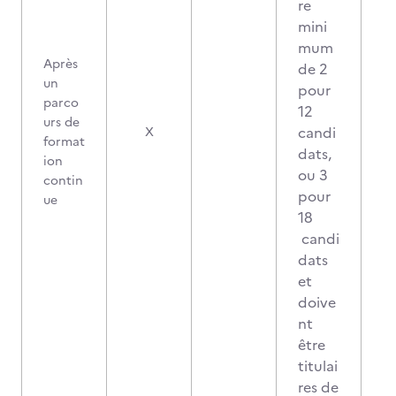
re
mini
mum
Après
de 2
un
pour
parco
12
urs de
candi
X
format
dats,
ion
ou 3
contin
pour
ue
18
candi
dats
et
doive
nt
être
titulai
res de