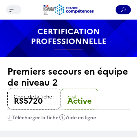
Ouvrir le menu de navigation
Reche
Contenu
Recherche
Menu
Pied de page
CERTIFICATION
PROFESSIONNELLE
Premiers secours en équipe
de niveau 2
Code de la fiche :
Etat :
RS5720
Active
Télécharger la fiche
Aide en ligne