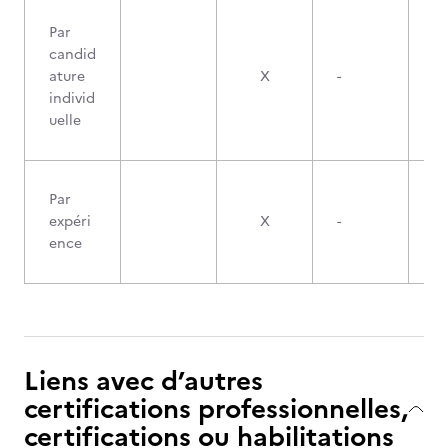
Par
candid
ature
X
-
individ
uelle
Par
expéri
X
-
ence
Liens avec d’autres
certifications professionnelles,
certifications ou habilitations