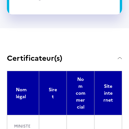
Certificateur(s)
No
m
Site
Nom
Sire
com
inte
légal
t
mer
rnet
cial
MINISTE