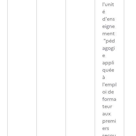
l'unit
é
d'ens
eigne
ment
"péd
agogi
e
appli
quée
à
l'empl
oi de
forma
teur
aux
premi
ers
secou