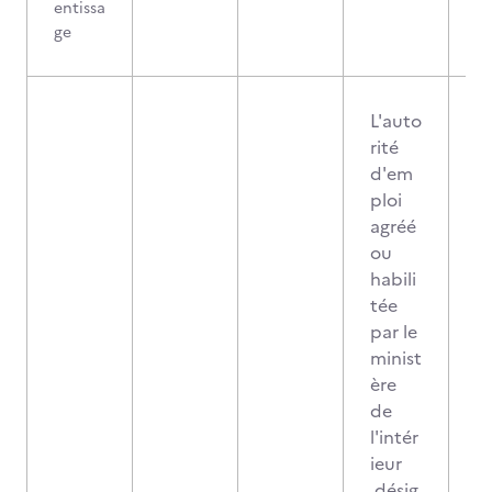
entissa
ge
L'auto
rité
d'em
ploi
agréé
ou
habili
tée
par le
minist
ère
de
l'intér
ieur
désig