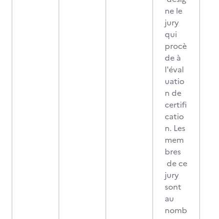
ne le
jury
qui
procè
de à
l'éval
uatio
n de
certifi
catio
n. Les
mem
bres
de ce
jury
sont
au
nomb