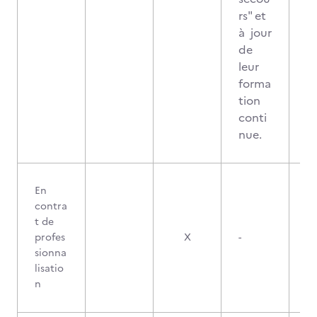
rs" et
à jour
de
leur
forma
tion
conti
nue.
En
contra
t de
profes
X
-
sionna
lisatio
n