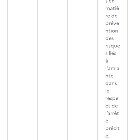
s en
matiè
re de
préve
ntion
des
risque
s liés
à
l'amia
nte,
dans
le
respe
ct de
l’arrêt
é
précit
é.