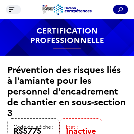
Ouvrir le menu de navigation
Reche
Contenu
Recherche
Menu
Pied de page
CERTIFICATION
PROFESSIONNELLE
Prévention des risques liés
à l'amiante pour les
personnel d'encadrement
de chantier en sous-section
3
Code de la fiche :
Etat :
RS5775
Inactive