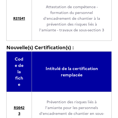
Attestation de compétence -
formation du personnel
RS1541
d'encadrement de chantier à la
prévention des risques liés à
l'amiante - travaux de sous-section 3
Nouvelle(s) Certification(s) :
Cod
e de
Intitulé de la certification
la
remplacée
fich
e
Prévention des risques liés à
RS642
l'amiante pour les personnels
3
d'encadrement de chantier en sous-