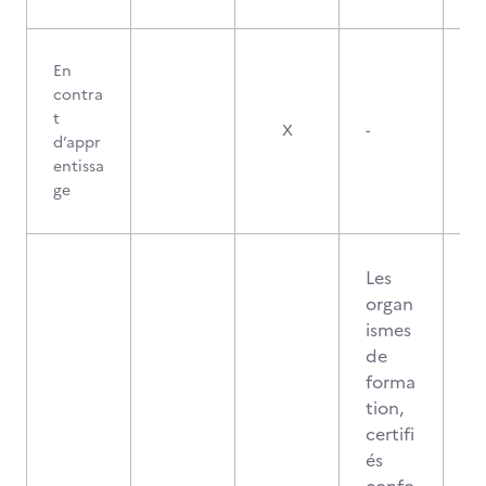
En
contra
t
X
-
d’appr
entissa
ge
Les
organ
ismes
de
forma
tion,
certifi
és