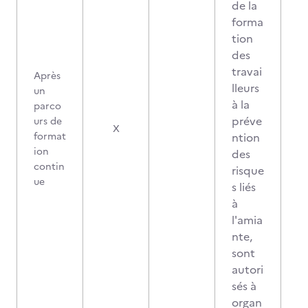
de la
forma
tion
des
travai
Après
lleurs
un
à la
parco
préve
urs de
X
format
ntion
ion
des
contin
risque
ue
s liés
à
l'amia
nte,
sont
autori
sés à
organ