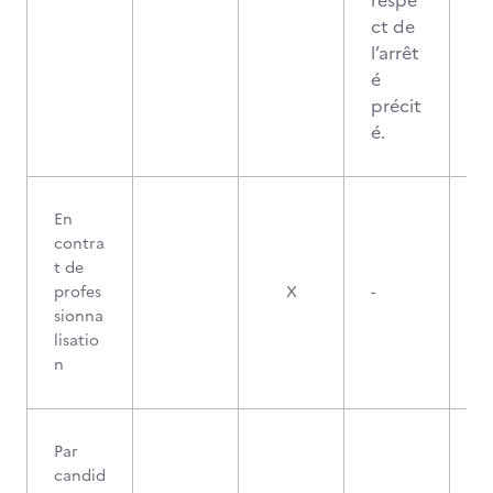
respe
ct de
l’arrêt
é
précit
é.
En
contra
t de
profes
X
-
sionna
lisatio
n
Par
candid