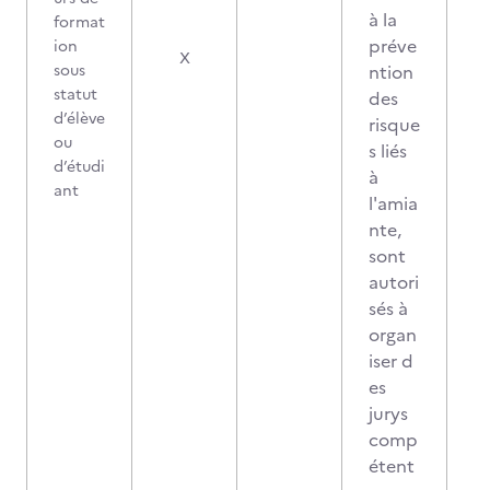
à la
format
préve
ion
X
sous
ntion
statut
des
d’élève
risque
ou
s liés
d’étudi
à
ant
l'amia
nte,
sont
autori
sés à
organ
iser d
es
jurys
comp
étent