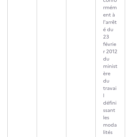
confo
rmém
ent à
l'arrêt
é du
23
févrie
r 2012
du
minist
ère
du
travai
l
défini
ssant
les
moda
lités