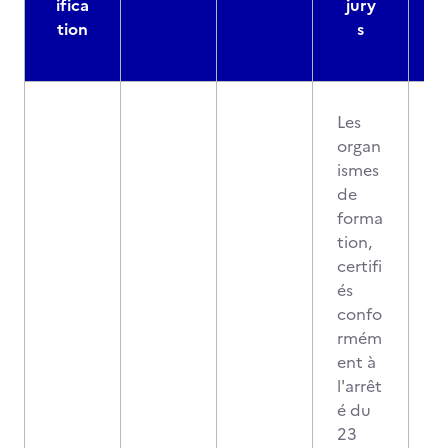
ifica
jury
d
tion
s
Les
organ
ismes
de
forma
tion,
certifi
és
confo
rmém
ent à
l'arrêt
é du
23