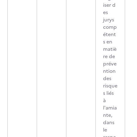
iser d
es
jurys
comp
étent
s en
matiè
re de
préve
ntion
des
risque
s liés
à
l'amia
nte,
dans
le