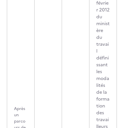
févrie
r 2012
du
minist
ère
du
travai
l
défini
ssant
les
moda
lités
de la
forma
tion
Après
des
un
travai
parco
lleurs
urs de