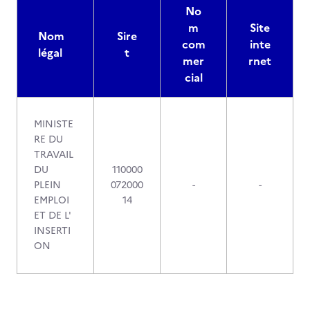
No
m
Site
Nom
Sire
com
inte
légal
t
mer
rnet
cial
MINISTE
RE DU
TRAVAIL
DU
110000
PLEIN
072000
-
-
EMPLOI
14
ET DE L'
INSERTI
ON