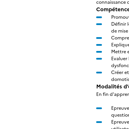
connaissance d
Compétences
Promouv
Définir
de mise
Compren
Expliqu
Mettre 
Evaluer 
dysfonc
Créer et
domot
Modalités d'
En fin d'appre
Epreuve
question
Epreuve
utilisat