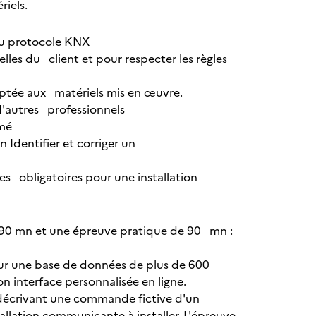
ériels.
du protocole KNX
les du client et pour respecter les règles
ptée aux matériels mis en œuvre.
d'autres professionnels
mmé
Identifier et corriger un
es obligatoires pour une installation
e 90 mn et une épreuve pratique de 90 mn :
sur une base de données de plus de 600
on interface personnalisée en ligne.
décrivant une commande fictive d'un
tallation communicante à installer. L'épreuve