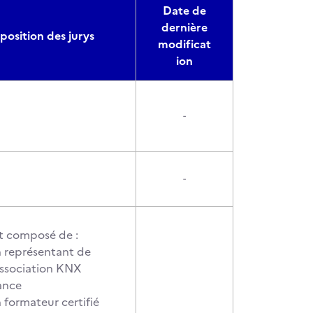
Date de
dernière
osition des jurys
modificat
ion
-
-
st composé de :
 représentant de
Association KNX
ance
 formateur certifié