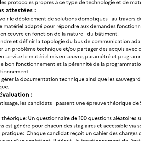
es protocoles propres à ce type de technologie et de mat
 attestées :
oir le déploiement de solutions domotiques au travers 
 le matériel adapté pour répondre aux demandes fonctionnel
 en œuvre en fonction de la nature du bâtiment.
dre et définir la topologie du bus de communication ada
er un problème technique et/ou partager des acquis avec 
en service le matériel mis en œuvre, paramétré et progra
le bon fonctionnement et la pérennité de la programmation 
tionnement.
 gérer la documentation technique ainsi que les sauvegard
ique.
évaluation :
ntissage, les candidats passent une épreuve théorique d
 théorique: Un questionnaire de 100 questions aléatoires 
s est généré pour chacun des stagiaires et accessible via s
 pratique: Chaque candidat reçoit un cahier des charges 
eur ou d'un exploitant. Il décrit le fonctionnement de l'ins