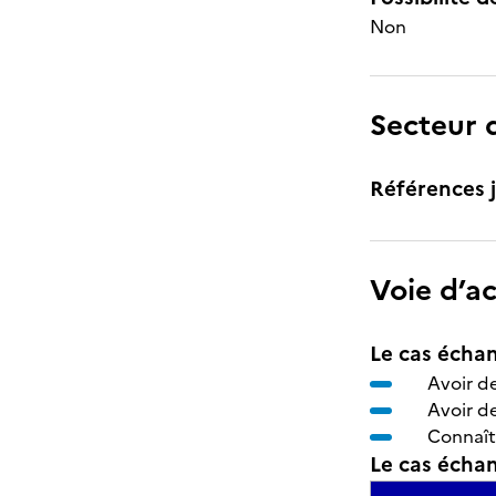
Non
Secteur d
Références j
Voie d’a
Le cas échan
Avoir d
Avoir d
Connaît
Le cas échant