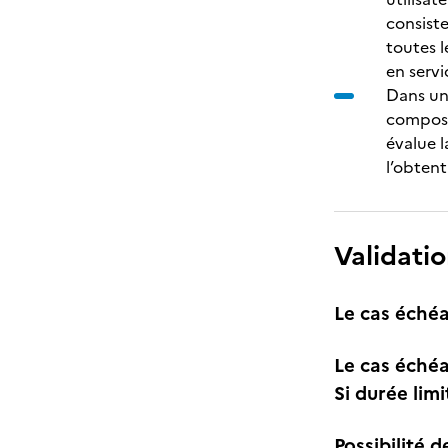
consist
toutes l
en servi
Dans un 
composé
évalue 
l’obtent
Validatio
Le cas échéa
Le cas échéa
Si durée lim
Possibilité d