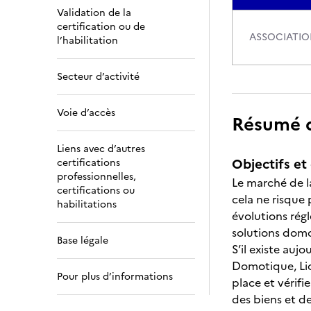
Validation de la
certification ou de
ASSOCIATI
l’habilitation
Secteur d’activité
Voie d’accès
Résumé de
Liens avec d’autres
Objectifs et 
certifications
professionnelles,
Le marché de l
certifications ou
cela ne risque 
habilitations
évolutions rég
solutions domo
Base légale
S’il existe au
Domotique, Lic
Pour plus d’informations
place et vérifi
des biens et d