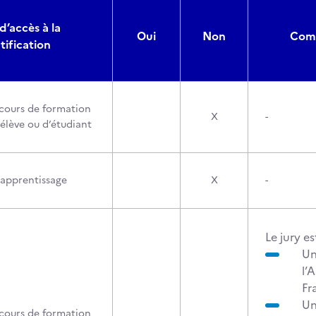
d’accès à la
Oui
Non
Comp
tification
cours de formation
X
-
’élève ou d’étudiant
’apprentissage
X
-
Le jury e
Un
l’
Fr
Un
cours de formation