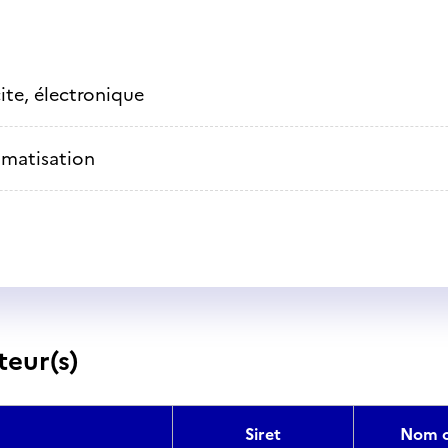
cite, électronique
matisation
teur(s)
Siret
Nom c