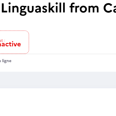
 Linguaskill from 
t :
nactive
 ligne