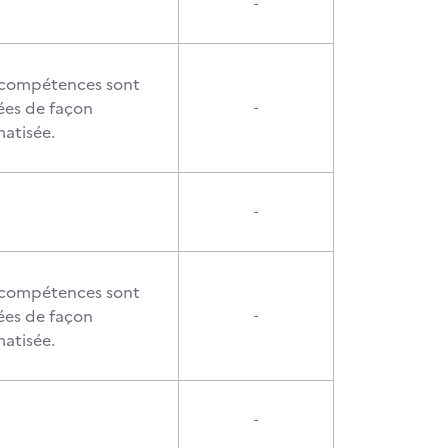
-
 compétences sont
ées de façon
-
atisée.
-
 compétences sont
ées de façon
-
atisée.
-