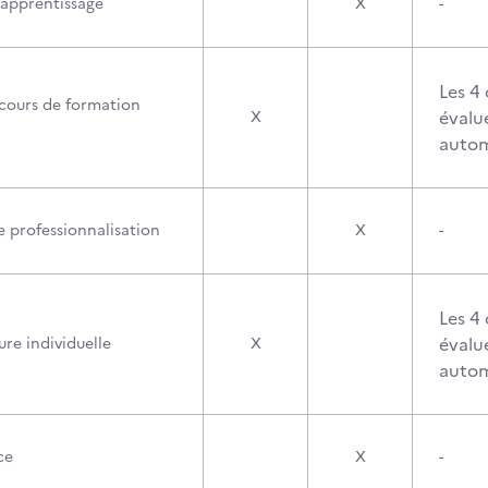
’apprentissage
X
-
Les 4
cours de formation
évalu
X
autom
e professionnalisation
X
-
Les 4
évalu
re individuelle
X
autom
ce
X
-