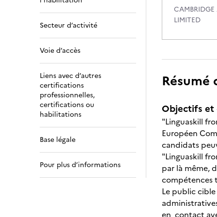
l’habilitation
CAMBRIDGE 
LIMITED
Secteur d’activité
Voie d’accès
Liens avec d’autres
Résumé de
certifications
professionnelles,
certifications ou
Objectifs et 
habilitations
"Linguaskill f
Européen Commu
Base légale
candidats peuv
"Linguaskill fr
Pour plus d’informations
par là même, de
compétences te
Le public cible
administratives
en contact avec