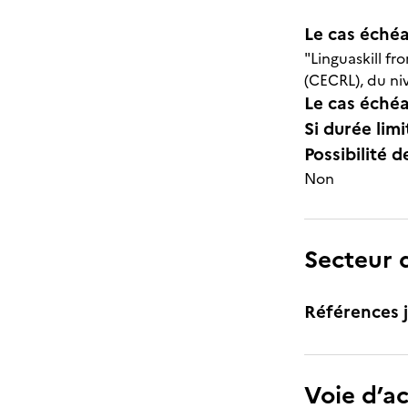
Le cas échéa
"Linguaskill f
(CECRL), du n
Le cas échéa
Si durée lim
Possibilité d
Non
Secteur d
Références j
Voie d’a