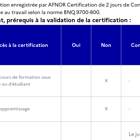
tion enregistrée par AFNOR Certification de 2 jours de Co
vie au travail selon la norme BNQ 9700-800.
, prérequis à la validation de la certification :
cès à la certification
Oui
Non
Com
cours de formation sous
X
-
e ou d’étudiant
’apprentissage
X
-
Le j