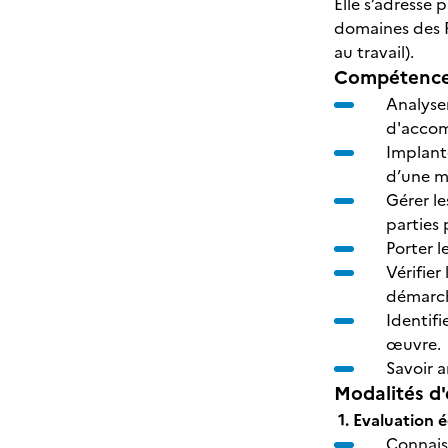
Elle s’adresse
domaines des R
au travail).
Compétences
Analyse
d'accom
Implant
d’une m
Gérer l
parties
Porter l
Vérifier
démarch
Identifi
œuvre
Savoir a
Modalités d'
1. Evaluation 
Connaiss