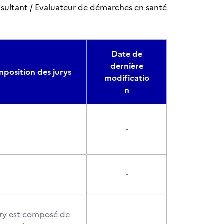
nsultant / Evaluateur de démarches en santé
Date de
dernière
position des jurys
modificatio
n
-
-
ury est composé de