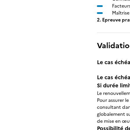
Facteur
Maîtris
2. Epreuve pra
Validatio
Le cas échéa
Le cas échéa
Si durée lim
Le renouvelleme
Pour assurer le
consultant dan
globalement su
de mise en œuv
Possibilité d