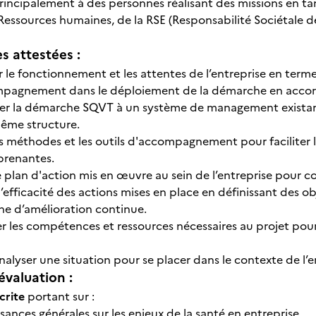
 principalement à des personnes réalisant des missions en 
essources humaines, de la RSE (Responsabilité Sociétale de
 attestées :
r le fonctionnement et les attentes de l’entreprise en te
pagnement dans le déploiement de la démarche en acco
er la démarche SQVT à un système de management existant 
ême structure.
es méthodes et les outils d'accompagnement pour faciliter 
 prenantes.
e plan d'action mis en œuvre au sein de l’entreprise pour 
 l’efficacité des actions mises en place en définissant des 
e d’amélioration continue.
er les compétences et ressources nécessaires au projet pour
.
nalyser une situation pour se placer dans le contexte de l’e
évaluation :
écrite
portant sur :
ances générales sur les enjeux de la santé en entreprise,