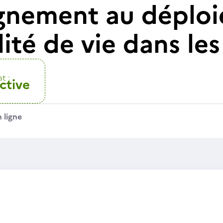
nement au déploi
ité de vie dans les
t :
ctive
 ligne