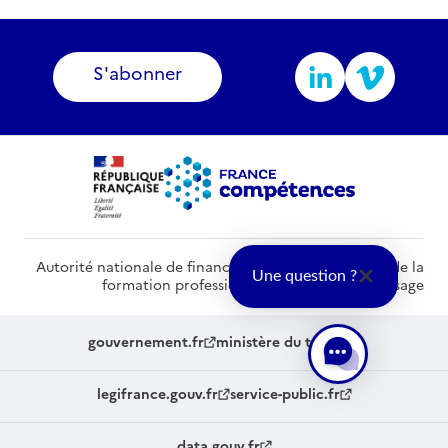
S'abonner
Autorité nationale de financement et de régulation de la
Une question ?
formation professionnelle et de l’apprentissage
gouvernement.fr
ministère du travail
legifrance.gouv.fr
service-public.fr
data.gouv.fr