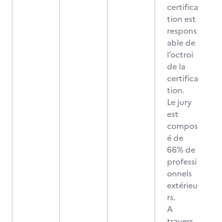
certifica
tion est
respons
able de
l’octroi
de la
certifica
tion.
Le jury
est
compos
é de
66% de
professi
onnels
extérieu
rs.
A
travers