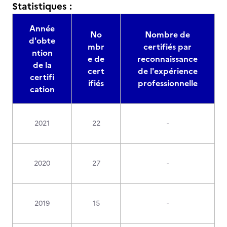
Statistiques :
Année
No
Nombre de
d'obte
mbr
certifiés par
ntion
e de
reconnaissance
de la
cert
de l'expérience
certifi
ifiés
professionnelle
cation
2021
22
-
2020
27
-
2019
15
-