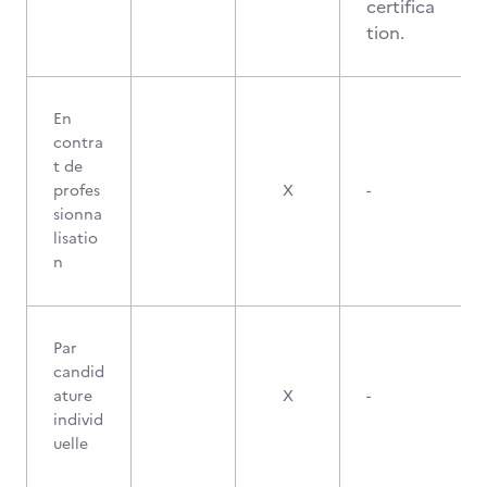
certifica
tion.
En
contra
t de
profes
X
-
sionna
lisatio
n
Par
candid
ature
X
-
individ
uelle