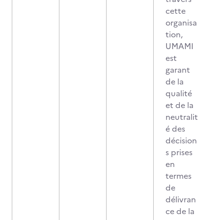
cette
organisa
tion,
UMAMI
est
garant
de la
qualité
et de la
neutralit
é des
décision
s prises
en
termes
de
délivran
ce de la