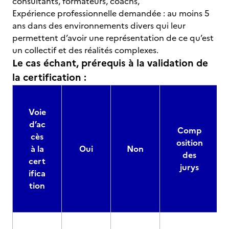
consultants, formateurs, coachs,
Expérience professionnelle demandée : au moins 5
ans dans des environnements divers qui leur
permettent d’avoir une représentation de ce qu’est
un collectif et des réalités complexes.
Le cas échant, prérequis à la validation de
la certification :
Voie
d’ac
Comp
cès
osition
à la
Oui
Non
des
cert
jurys
ifica
tion