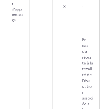
t
X
-
d’appr
entissa
ge
En
cas
de
réussi
te à la
totali
té de
l'éval
uatio
n
associ
ée à