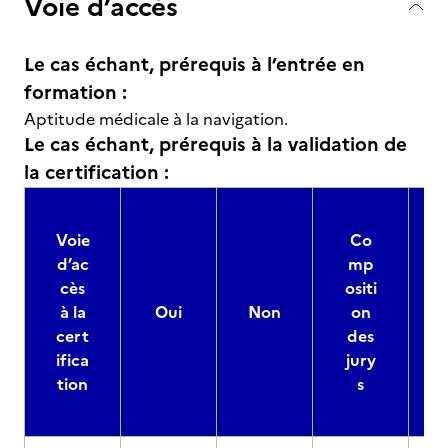
Voie d’accès
Le cas échant, prérequis à l’entrée en
formation :
Aptitude médicale à la navigation.
Le cas échant, prérequis à la validation de
la certification :
Voie
Co
d’ac
mp
cès
ositi
à la
Oui
Non
on
cert
des
ifica
jury
d
tion
s