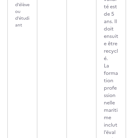
d’élève
té est
ou
de 5
d’étudi
ans. Il
ant
doit
ensuit
e être
recycl
é.
La
forma
tion
profe
ssion
nelle
mariti
me
inclut
l’éval