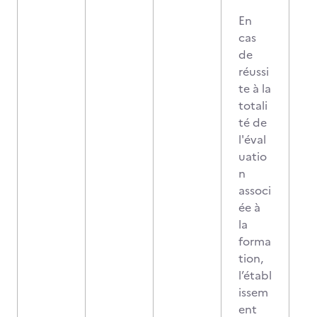
En
cas
de
réussi
te à la
totali
té de
l'éval
uatio
n
associ
ée à
la
forma
tion,
l’établ
issem
ent