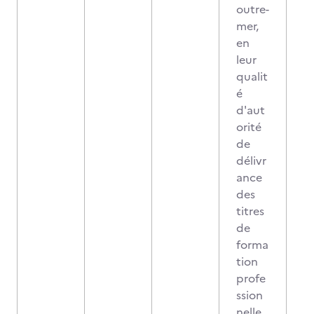
outre-
mer,
en
leur
qualit
é
d'aut
orité
de
délivr
ance
des
titres
de
forma
tion
profe
ssion
nelle