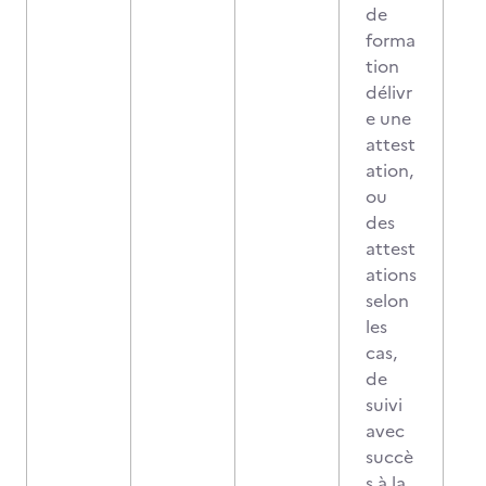
de
forma
tion
délivr
e une
attest
ation,
ou
des
attest
ations
selon
les
cas,
de
suivi
avec
succè
s à la