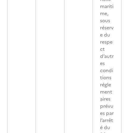
mariti
me,
sous
réserv
e du
respe
ct
d’autr
es
condi
tions
régle
ment
aires
prévu
es par
l’arrêt
é du