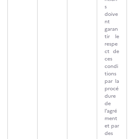
s
doive
nt
garan
tir le
respe
ct de
ces
condi
tions
par la
procé
dure
de
l’agré
ment
et par
des