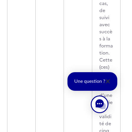
cas,
de
suivi
avec
succè
s à la
forma
tion.
Cette
(ces)
attest
ation(
Une question ?
s),
d’une
durée
de
validi
té de
cinq