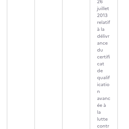
26
juillet
2013
relatif
à la
délivr
ance
du
certifi
cat
de
qualif
icatio
n
avanc
ée à
la
lutte
contr