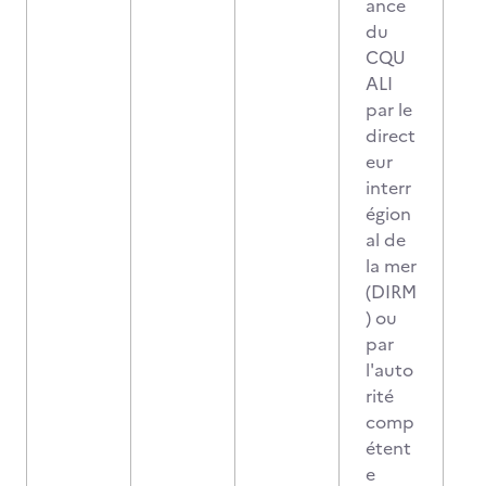
ance
du
CQU
ALI
par le
direct
eur
interr
égion
al de
la mer
(DIRM
) ou
par
l'auto
rité
comp
étent
e