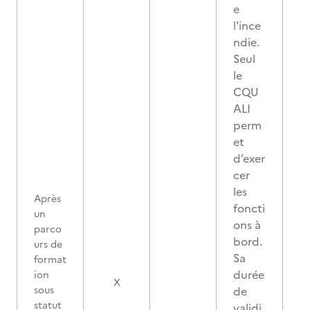
e
l'ince
ndie.
Seul
le
CQU
ALI
perm
et
d’exer
cer
les
Après
foncti
un
ons à
parco
bord.
urs de
Sa
format
durée
ion
X
sous
de
statut
validi