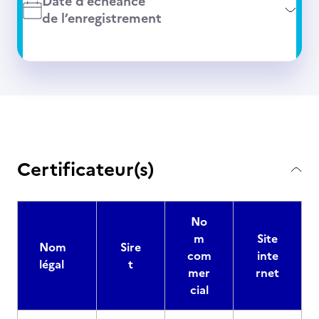
Date d’échéance
de l’enregistrement
Certificateur(s)
No
m
Site
Nom
Sire
com
inte
légal
t
mer
rnet
cial