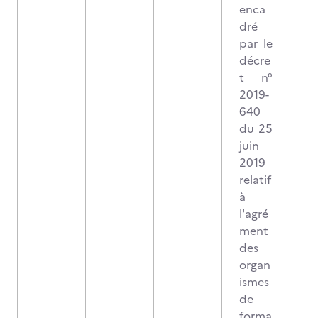
enca
dré
par le
décre
t n°
2019-
640
du 25
juin
2019
relatif
à
l'agré
ment
des
organ
ismes
de
forma