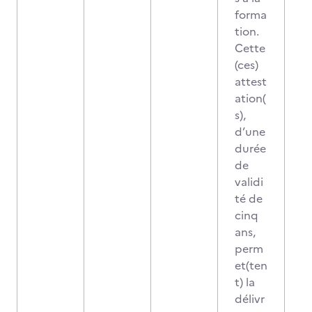
forma
tion.
Cette
(ces)
attest
ation(
s),
d’une
durée
de
validi
té de
cinq
ans,
perm
et(ten
t) la
délivr