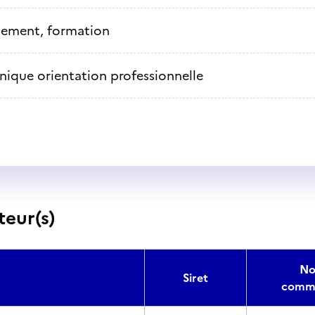
nement, formation
nique orientation professionnelle
teur(s)
N
Siret
comme