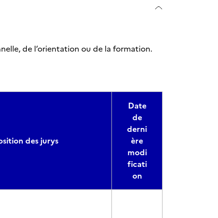
elle, de l’orientation ou de la formation.
Date
de
derni
ition des jurys
ère
modi
ficati
on