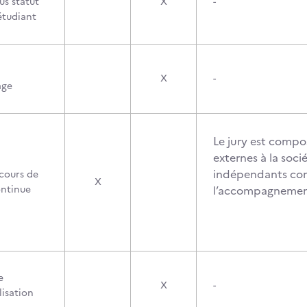
us statut
X
-
étudiant
X
-
age
Le jury est compo
externes à la soci
indépendants conf
cours de
X
ontinue
l’accompagnemen
e
X
-
lisation