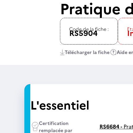
Pratique 
Code de la fiche :
Eta
RS5904
I
Télécharger la fiche
Aide en
L'essentiel
Certification
RS6684 -
Pra
remplacée par