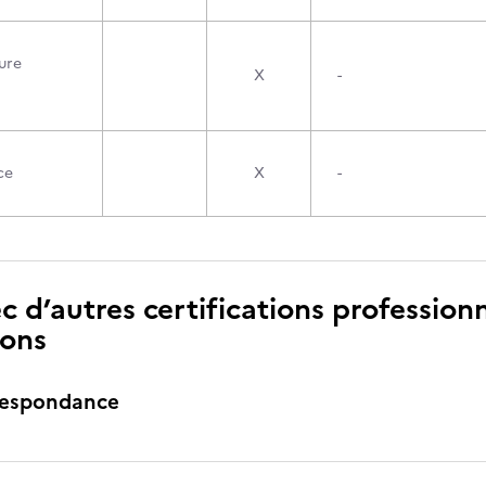
ure
X
-
ce
X
-
c d’autres certifications professionn
ions
respondance