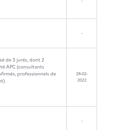
-
-
sé de 3 jurés, dont 2
été APC (consultants
irmés, professionnels de
28-02-
t).
2022
-