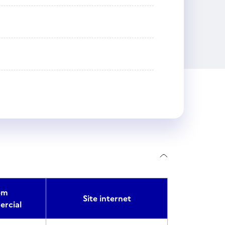
om
Site internet
rcial