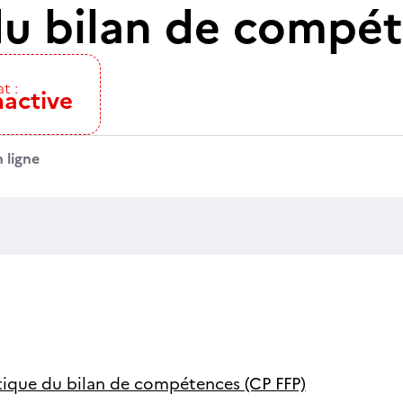
du bilan de compét
t :
nactive
 ligne
tique du bilan de compétences (CP FFP)