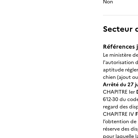
Non
Secteur d
Références j
Le ministère de
l'autorisation
aptitude régle
chien (ajout o
Arrêté du 27 ju
CHAPITRE Ier
612-30 du code 
regard des dis
CHAPITRE IV
F
l’obtention de 
réserve des dis
pour laquelle l