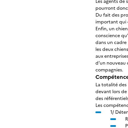
Les agents de 
pourront donc 
Du fait des pr
important qui 
Enfin, un chie
conscience qu’a
dans un cadre 
les deux chiens
aux entreprises
d’un nouveau c
compagnies.
Compétences
La totalité des
devant lors de
des référentiel
Les compétence
1/ Déten
R
P