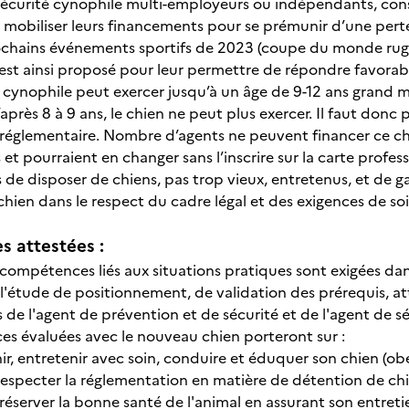
sécurité cynophile multi-employeurs ou indépendants, con
mobiliser leurs financements pour se prémunir d’une pert
ochains événements sportifs de 2023 (coupe du monde rugby)
est ainsi proposé pour leur permettre de répondre favorab
n cynophile peut exercer jusqu’à un âge de 9-12 ans grand 
près 8 à 9 ans, le chien ne peut plus exercer. Il faut donc
réglementaire. Nombre d’agents ne peuvent financer ce cha
 et pourraient en changer sans l’inscrire sur la carte profes
 de disposer de chiens, pas trop vieux, entretenus, et de g
hien dans le respect du cadre légal et des exigences de so
 attestées :
 compétences liés aux situations pratiques sont exigées dan
 l'étude de positionnement, de validation des prérequis, a
s de l'agent de prévention et de sécurité et de l'agent de s
s évaluées avec le nouveau chien porteront sur :
ir, entretenir avec soin, conduire et éduquer son chien (obéi
especter la réglementation en matière de détention de chi
réserver la bonne santé de l'animal en assurant son entret