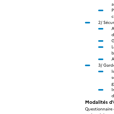
a
P
c
2/ Sécur
A
d
G
L
b
A
3/ Garde
I
s
g
I
d
Modalités d'
Questionnaire 