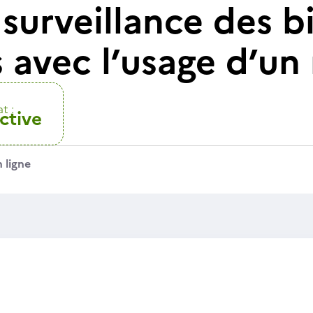
 surveillance des b
 avec l’usage d’un
t :
ctive
 ligne