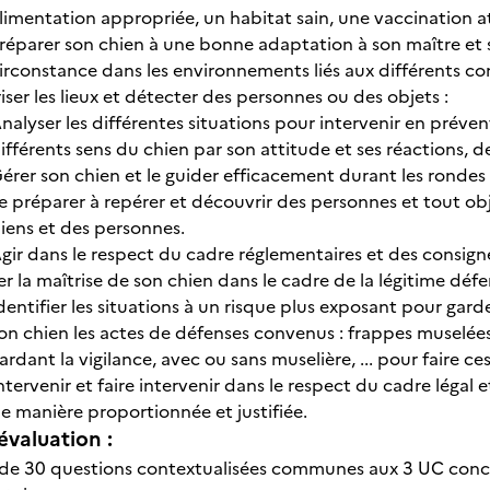
limentation appropriée, un habitat sain, une vaccination a
réparer son chien à une bonne adaptation à son maître et 
irconstance dans les environnements liés aux différents cont
iser les lieux et détecter des personnes ou des objets :
nalyser les différentes situations pour intervenir en préve
ifférents sens du chien par son attitude et ses réactions, 
érer son chien et le guider efficacement durant les rondes à
e préparer à repérer et découvrir des personnes et tout obj
iens et des personnes.
gir dans le respect du cadre réglementaires et des consign
r la maîtrise de son chien dans le cadre de la légitime défe
dentifier les situations à un risque plus exposant pour gard
on chien les actes de défenses convenus : frappes muselée
ardant la vigilance, avec ou sans muselière, ... pour faire ces
ntervenir et faire intervenir dans le respect du cadre légal 
e manière proportionnée et justifiée.
évaluation :
de 30 questions contextualisées communes aux 3 UC conce