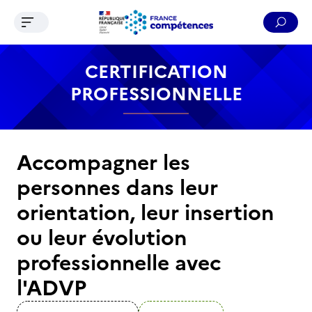
Ouvrir le menu de navigation
Reche
Contenu
Recherche
Menu
Pied de page
CERTIFICATION
PROFESSIONNELLE
Accompagner les
personnes dans leur
orientation, leur insertion
ou leur évolution
professionnelle avec
l'ADVP