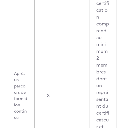
certifi
catio
n
comp
rend
au
mini
mum
2
mem
bres
Après
dont
un
un
parco
repré
urs de
X
format
senta
ion
nt du
contin
certifi
ue
cateu
r et