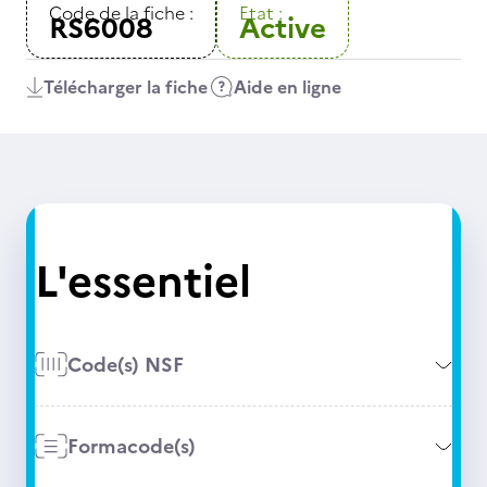
Code de la fiche :
Etat :
RS6008
Active
Télécharger la fiche
Aide en ligne
L'essentiel
Code(s) NSF
Formacode(s)