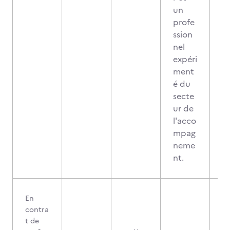
un
profe
ssion
nel
expéri
ment
é du
secte
ur de
l'acco
mpag
neme
nt.
En
contra
t de