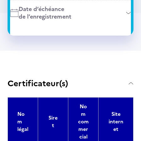
Date d’échéance
de l’enregistrement
Certificateur(s)
No
No
m
Site
Sire
m
com
intern
t
légal
mer
et
cial