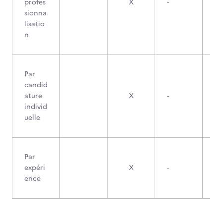
profes
X
-
sionna
lisatio
n
Par
candid
ature
X
-
individ
uelle
Par
expéri
X
-
ence