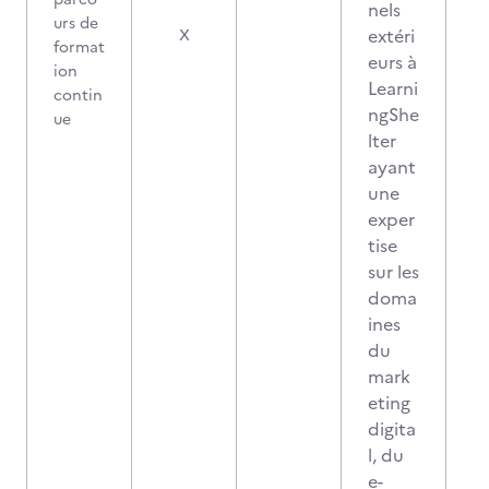
nels
urs de
0
extéri
X
format
eurs à
ion
Learni
contin
ngShe
ue
lter
ayant
une
exper
tise
sur les
doma
ines
du
mark
eting
digita
l, du
e-