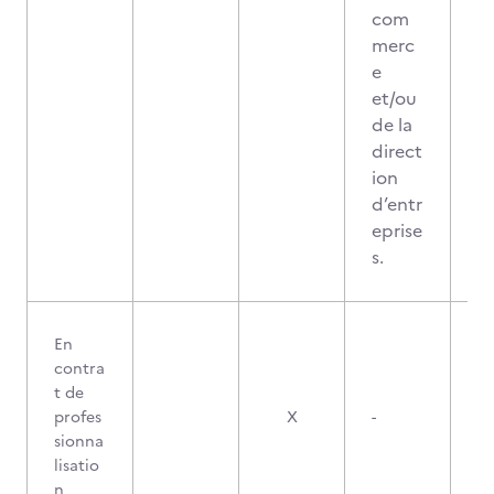
com
merc
e
et/ou
de la
direct
ion
d’entr
eprise
s.
En
contra
t de
profes
X
-
sionna
lisatio
n