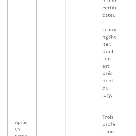
nisme
certifi
cateu
r
Learni
ngShe
lter,
dont
l’un
est
prési
dent
du
jury.
-
Trois
Après
profe
un
ssion
parco