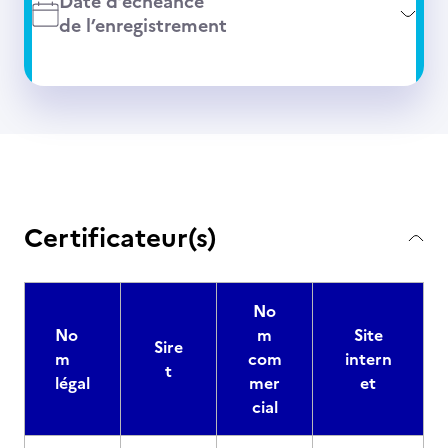
Date d’échéance
de l’enregistrement
Certificateur(s)
No
No
m
Site
Sire
m
com
intern
t
légal
mer
et
cial