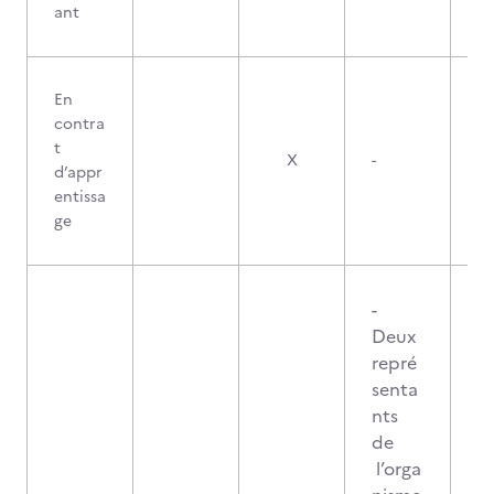
ant
En
contra
t
X
-
d’appr
entissa
ge
-
Deux
repré
senta
nts
de
l’orga