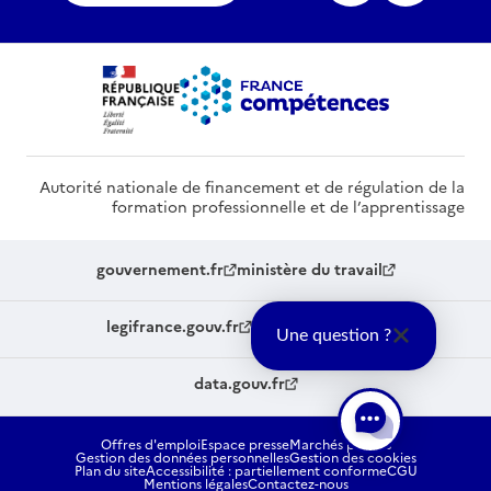
Autorité nationale de financement et de régulation de la
formation professionnelle et de l’apprentissage
gouvernement.fr
ministère du travail
legifrance.gouv.fr
service-public.fr
Une question ?
data.gouv.fr
Offres d'emploi
Espace presse
Marchés publics
Gestion des données personnelles
Gestion des cookies
Plan du site
Accessibilité : partiellement conforme
CGU
Mentions légales
Contactez-nous