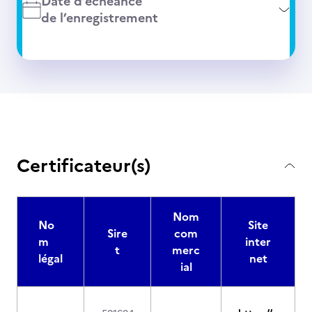
Date d’échéance
de l’enregistrement
Certificateur(s)
Nom
No
Site
Sire
com
m
inter
t
merc
légal
net
ial