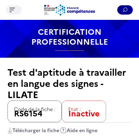
Ouvrir le menu de navigation
Reche
Contenu
Recherche
Menu
Pied de page
CERTIFICATION
PROFESSIONNELLE
Test d'aptitude à travailler
en langue des signes -
LILATE
Code de la fiche :
Etat :
RS6154
Inactive
Télécharger la fiche
Aide en ligne