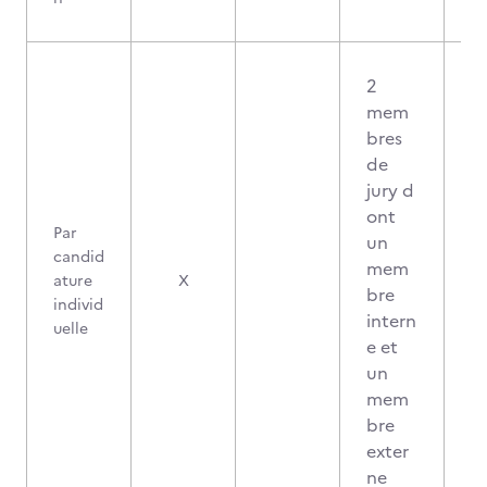
2
mem
bres
de
jury d
ont
Par
un
candid
mem
ature
X
bre
individ
intern
uelle
e et
un
mem
bre
exter
ne