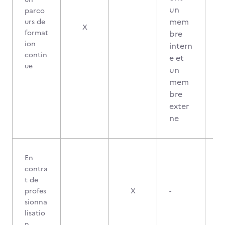
un
parco
mem
urs de
X
format
bre
ion
intern
contin
e et
ue
un
mem
bre
exter
ne
En
contra
t de
profes
X
-
sionna
lisatio
n