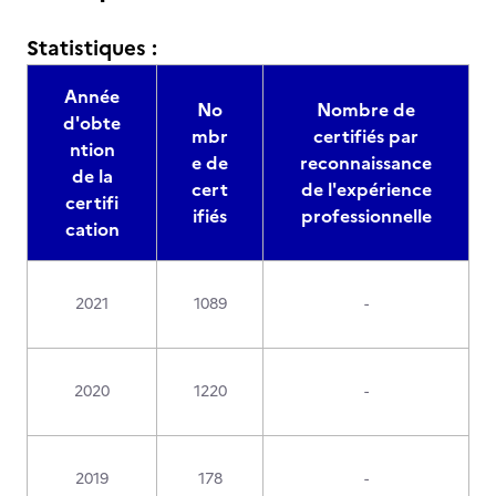
Statistiques :
Année
No
Nombre de
d'obte
mbr
certifiés par
ntion
e de
reconnaissance
de la
cert
de l'expérience
certifi
ifiés
professionnelle
cation
2021
1089
-
2020
1220
-
2019
178
-