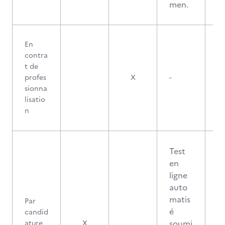
men.
En
contra
t de
profes
X
-
sionna
lisatio
n
Test
en
ligne
auto
matis
Par
é
candid
soumi
ature
X