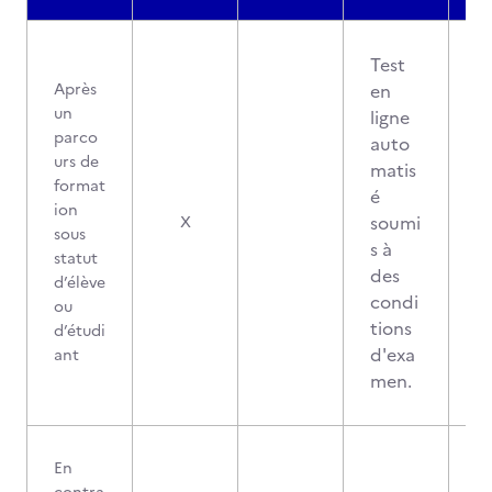
Test
Après
en
un
ligne
parco
auto
urs de
matis
format
é
ion
soumi
X
sous
s à
statut
des
d’élève
condi
ou
tions
d’étudi
d'exa
ant
men.
En