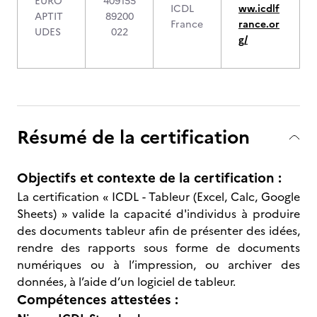
EURO
409155
ICDL
ww.icdlf
APTIT
89200
France
rance.or
UDES
022
g/
Résumé de la certification
Objectifs et contexte de la certification :
La certification « ICDL - Tableur (Excel, Calc, Google
Sheets) » valide la capacité d'individus à produire
des documents tableur afin de présenter des idées,
rendre des rapports sous forme de documents
numériques ou à l’impression, ou archiver des
données, à l’aide d’un logiciel de tableur.
Compétences attestées :