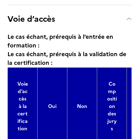
Voie d’accès
Le cas échant, prérequis à l’entrée en
formation :
Le cas échant, prérequis à la validation de
la certification :
Voie
Co
d’ac
mp
cès
ositi
à la
Oui
Non
on
cert
des
ifica
jury
d
tion
s