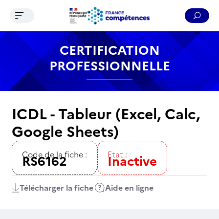
Ouvrir le menu de navigation
Reche
Contenu
Recherche
Menu
Pied de page
CERTIFICATION
PROFESSIONNELLE
ICDL - Tableur (Excel, Calc,
Google Sheets)
Code de la fiche :
Etat :
RS6162
Inactive
Télécharger la fiche
Aide en ligne