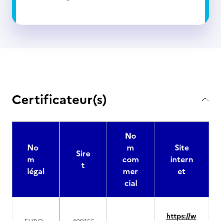
Certificateur(s)
No
No
m
Site
Sire
m
com
intern
t
légal
mer
et
cial
https://w