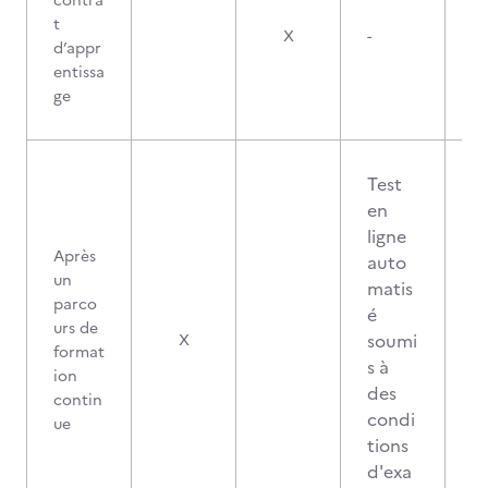
contra
t
X
-
d’appr
entissa
ge
Test
en
ligne
Après
auto
un
matis
parco
é
urs de
soumi
X
format
s à
ion
des
contin
condi
ue
tions
d'exa