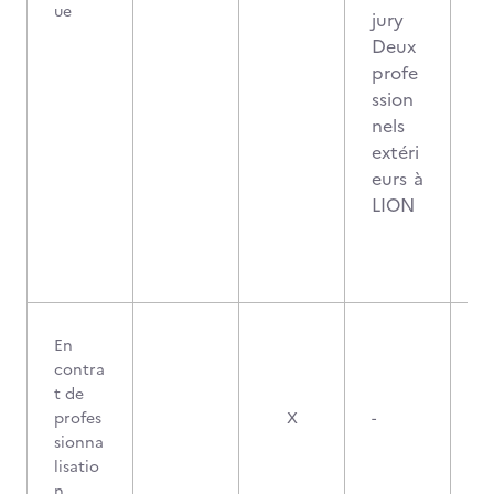
ue
jury
Deux
profe
ssion
nels
extéri
eurs à
LION
En
contra
t de
profes
X
-
sionna
lisatio
n