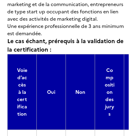
marketing et de la communication, entrepreneurs
de type start up occupant des fonctions en lien
avec des activités de marketing digital.
Une expérience professionnelle de 3 ans minimum
est demandée.
Le cas échant, prérequis à la validation de
la certification :
Voie
Co
d’ac
mp
cès
ositi
à la
Oui
Non
on
cert
des
ifica
jury
d
tion
s