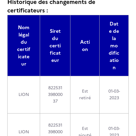
Historique des changements de
certificateurs :
Dat
Nom
Siret
e de
légal
du
la
du
Acti
certi
mo
certif
on
ficat
dific
icate
eur
atio
ur
n
822531
Est
01-03-
LION
398000
retiré
2023
37
822531
Est
01-03-
LION
398000
ajouté
2023