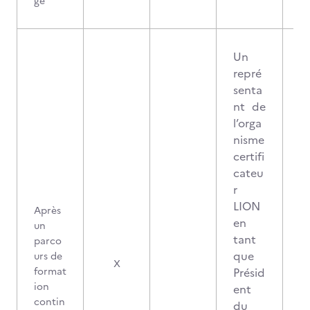
ge
Un
repré
senta
nt de
l’orga
nisme
certifi
cateu
r
LION
Après
en
un
tant
parco
que
urs de
2
X
format
Présid
ion
ent
contin
du