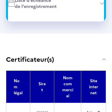
Date d’échéance
de l’enregistrement
Certificateur(s)
Nom
No
Site
Sire
com
m
inter
t
merci
légal
net
al