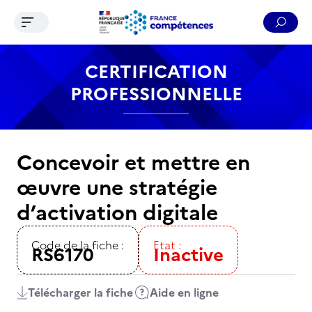
Ouvrir le menu de navigation
Reche
Contenu
Recherche
Menu
Pied de page
CERTIFICATION
PROFESSIONNELLE
Concevoir et mettre en
œuvre une stratégie
d’activation digitale
Code de la fiche :
Etat :
RS6170
Inactive
Télécharger la fiche
Aide en ligne