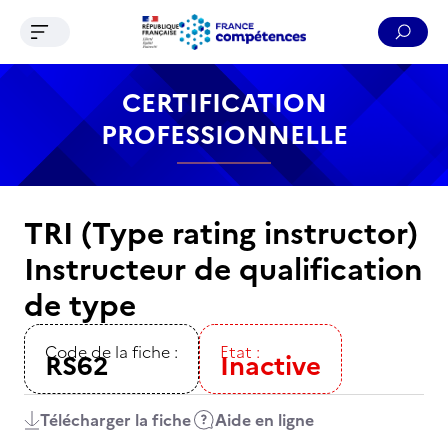
Ouvrir le menu de navigation
Reche
Contenu
Recherche
Menu
Pied de page
CERTIFICATION
PROFESSIONNELLE
TRI (Type rating instructor)
Instructeur de qualification
de type
Code de la fiche :
Etat :
RS62
Inactive
Télécharger la fiche
Aide en ligne