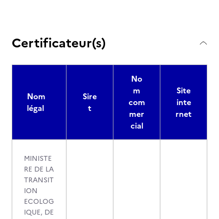
Certificateur(s)
No
m
Site
Nom
Sire
com
inte
légal
t
mer
rnet
cial
MINISTE
RE DE LA
TRANSIT
ION
ECOLOG
IQUE, DE