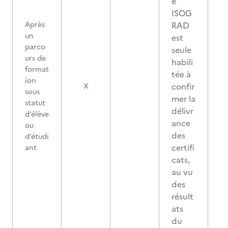
é
ISOG
Après
RAD
un
est
parco
seule
urs de
habili
format
tée à
ion
confir
X
sous
mer la
statut
délivr
d’élève
ance
ou
des
d’étudi
certifi
ant
cats,
au vu
des
résult
ats
du