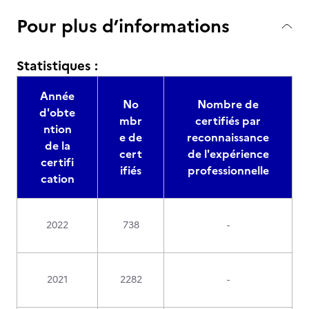
Pour plus d’informations
Statistiques :
Année
No
Nombre de
d'obte
mbr
certifiés par
ntion
e de
reconnaissance
de la
cert
de l'expérience
certifi
ifiés
professionnelle
cation
2022
738
-
2021
2282
-