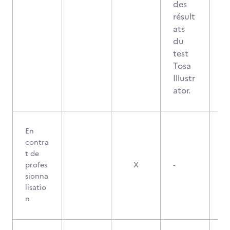
des
résult
ats
du
test
Tosa
Illustr
ator.
En
contra
t de
profes
X
-
sionna
lisatio
n