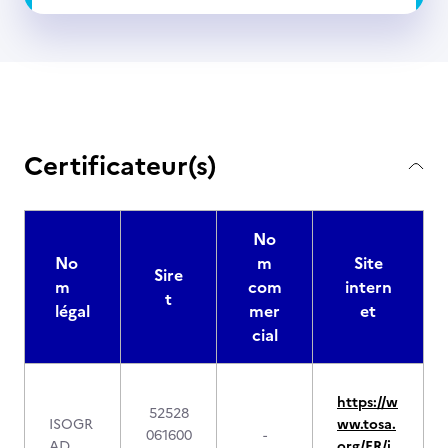
Certificateur(s)
No
No
m
Site
Sire
m
com
intern
t
légal
mer
et
cial
https://w
52528
ISOGR
ww.tosa.
061600
-
AD
org/FR/i