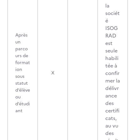
la
sociét
é
ISOG
Après
RAD
un
est
parco
seule
urs de
habili
format
tée à
ion
confir
X
sous
mer la
statut
délivr
d’élève
ance
ou
des
d’étudi
certifi
ant
cats,
au vu
des