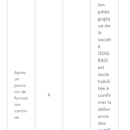
ion
péda
gogiq
ue de
la
sociét
é
ISOG
RAD
est
Après
seule
un
habili
parco
tée à
urs de
confir
X
format
mer la
ion
délivr
contin
ance
ue
des