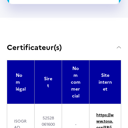
Certificateur(s)
No
No
m
Site
Sire
m
com
intern
t
légal
mer
et
cial
https://w
52528
ISOGR
ww.tosa.
061600
-
AD
org/FR/i