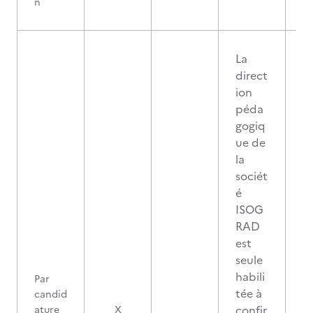
n
La
direct
ion
péda
gogiq
ue de
la
sociét
é
ISOG
RAD
est
seule
habili
Par
tée à
candid
confir
ature
X