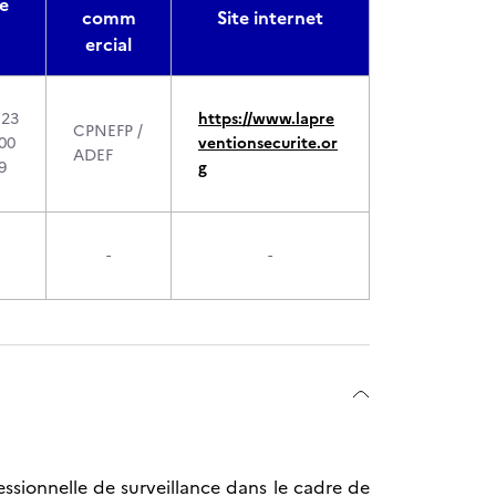
re
comm
Site internet
ercial
123
https://www.lapre
CPNEFP /
00
ventionsecurite.or
ADEF
9
g
-
-
ssionnelle de surveillance dans le cadre de