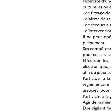
l'exercice d'un
culturelles ou
- de filtrage d
- d'alerte de s
- de secours a
- d’interventi
Il ne peut op
pleinement.
Ses compétence
pour celles vis
Effectuer les
électronique, 
afin de jouer 
Participer à l
réglementaire
associés) pour
Participer à la
Agir de manière
Etre vigilant 