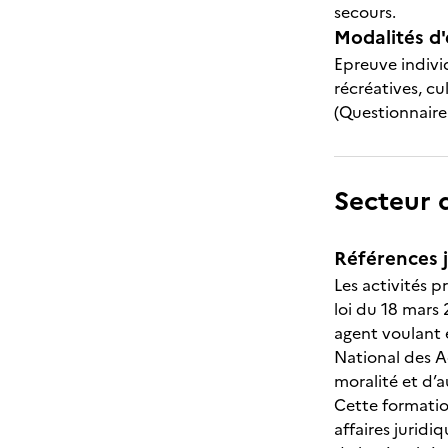
secours.
Modalités d'
Epreuve individ
récréatives, c
(Questionnaire
Secteur d
Références j
Les activités p
loi du 18 mars
agent voulant e
National des A
moralité et d’a
Cette formatio
affaires juridi