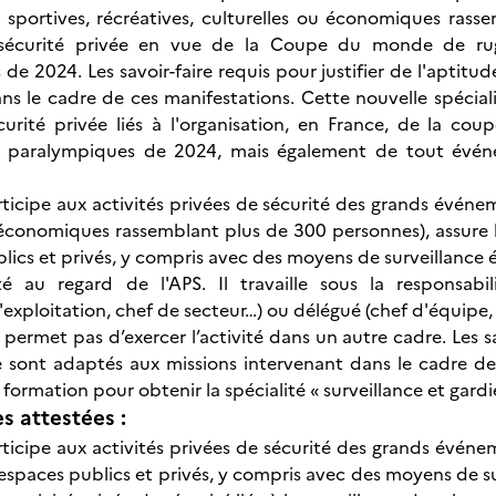
 sportives, récréatives, culturelles ou économiques rass
n sécurité privée en vue de la Coupe du monde de r
de 2024. Les savoir-faire requis pour justifier de l'aptitu
ans le cadre de ces manifestations. Cette nouvelle spéc
curité privée liés à l'organisation, en France, de la 
t paralympiques de 2024, mais également de tout évé
rticipe aux activités privées de sécurité des grands événem
 économiques rassemblant plus de 300 personnes), assure 
blics et privés, y compris avec des moyens de surveillance
ité au regard de l'APS. Il travaille sous la responsabi
'exploitation, chef de secteur…) ou délégué (chef d'équipe,
permet pas d’exercer l’activité dans un autre cadre. Les sav
e sont adaptés aux missions intervenant dans le cadre de 
formation pour obtenir la spécialité « surveillance et gard
 attestées :
rticipe aux activités privées de sécurité des grands événe
 espaces publics et privés, y compris avec des moyens de s