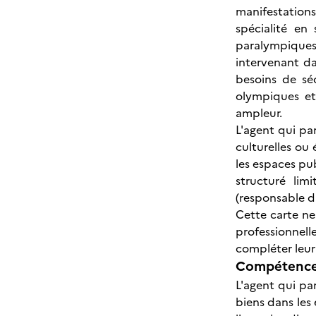
manifestations
spécialité e
paralympiques 
intervenant d
besoins de sé
olympiques e
ampleur.
L'agent qui pa
culturelles ou
les espaces pu
structuré lim
(responsable d
Cette carte ne 
professionnell
compléter leur 
Compétences
L'agent qui pa
biens dans les