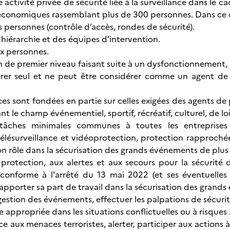
e activité privée de sécurité liée à la surveillance dans le c
 économiques rassemblant plus de 300 personnes. Dans ce co
es personnes (contrôle d’accès, rondes de sécurité).
a hiérarchie et des équipes d’intervention.
ux personnes.
on de premier niveau faisant suite à un dysfonctionnement
érer seul et ne peut être considérer comme un agent de
s sont fondées en partie sur celles exigées des agents de
ant le champ événementiel, sportif, récréatif, culturel, de lo
 tâches minimales communes à toutes les entreprises
télésurveillance et vidéoprotection, protection rapprochée
son rôle dans la sécurisation des grands événements de plu
a protection, aux alertes et aux secours pour la sécurit
 conforme à l'arrêté du 13 mai 2022 (et ses éventuelles
 apporter sa part de travail dans la sécurisation des gran
 gestion des événements, effectuer les palpations de sécurit
 appropriée dans les situations conflictuelles ou à risques
face aux menaces terroristes, alerter, participer aux actio