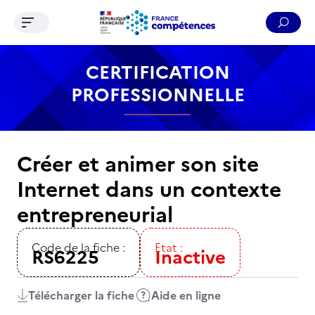
Ouvrir le menu de navigation
Reche
Contenu
Recherche
Menu
Pied de page
CERTIFICATION
PROFESSIONNELLE
Créer et animer son site
Internet dans un contexte
entrepreneurial
Code de la fiche :
Etat :
RS6225
Inactive
Télécharger la fiche
Aide en ligne