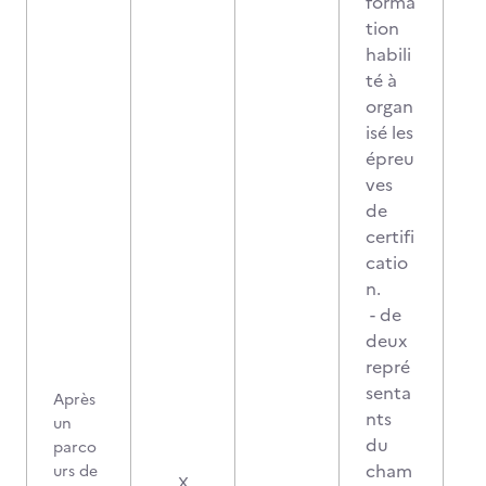
forma
tion
habili
té à
organ
isé les
épreu
ves
de
certifi
catio
n.
- de
deux
repré
senta
Après
nts
un
du
parco
cham
urs de
X