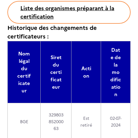
Liste des organismes préparant à la
certification
Historique des changements de
certificateurs :
Dat
Nom
Siret
e de
légal
du
la
du
Acti
certi
mo
certif
on
ficat
dific
icate
eur
atio
ur
n
329803
Est
02-07-
BGE
852000
retiré
2024
63