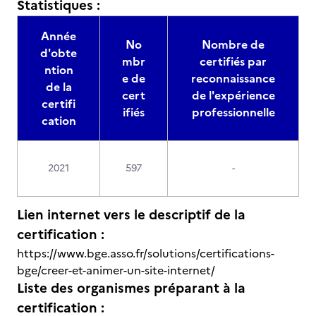
Statistiques :
Année
No
Nombre de
d'obte
mbr
certifiés par
ntion
e de
reconnaissance
de la
cert
de l'expérience
certifi
ifiés
professionnelle
cation
2021
597
-
Lien internet vers le descriptif de la
certification :
https://www.bge.asso.fr/solutions/certifications-
bge/creer-et-animer-un-site-internet/
Liste des organismes préparant à la
certification :