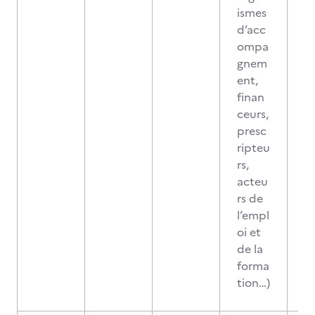
ismes
d’acc
ompa
gnem
ent,
finan
ceurs,
presc
ripteu
rs,
acteu
rs de
l’empl
oi et
de la
forma
tion…)