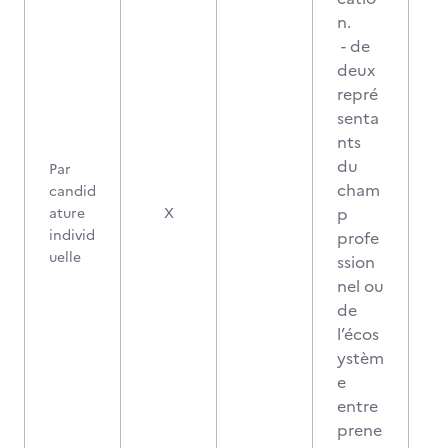
n.
- de
deux
repré
senta
nts
du
Par
cham
candid
p
ature
X
individ
profe
uelle
ssion
nel ou
de
l’écos
ystèm
e
entre
prene