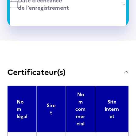
Date d’échéance
de l’enregistrement
Certificateur(s)
No
No
m
Site
Sire
m
com
intern
t
légal
mer
et
cial