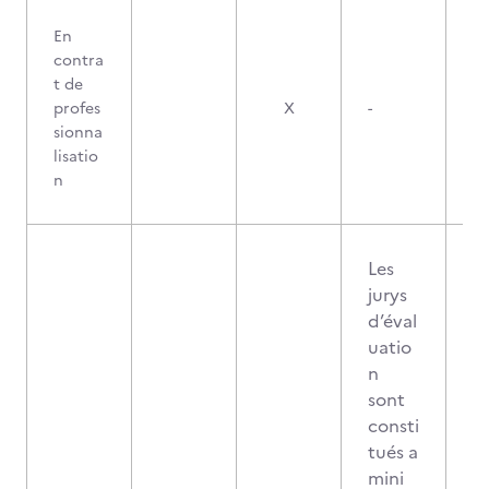
En
contra
t de
profes
X
-
sionna
lisatio
n
Les
jurys
d’éval
uatio
n
sont
consti
tués a
mini