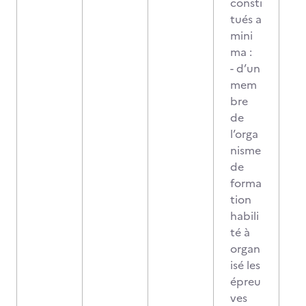
consti
tués a
mini
ma :
- d’un
mem
bre
de
l’orga
nisme
de
forma
tion
habili
té à
organ
isé les
épreu
ves