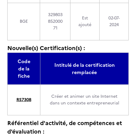
329803
Est
02-07-
BGE
852000
ajouté
2024
71
Nouvelle(s) Certification(s) :
Code
Intitulé de la certification
de la
remplacée
fiche
Créer et animer un site Internet
RS7308
dans un contexte entrepreneurial
Référentiel d'activité, de compétences et
d'évaluation :