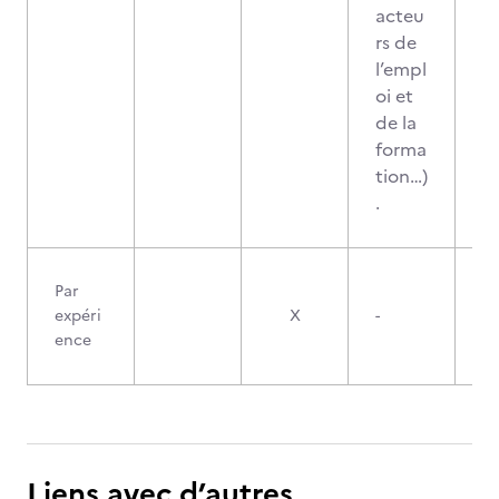
acteu
rs de
l’empl
oi et
de la
forma
tion…)
.
Par
expéri
X
-
ence
Liens avec d’autres