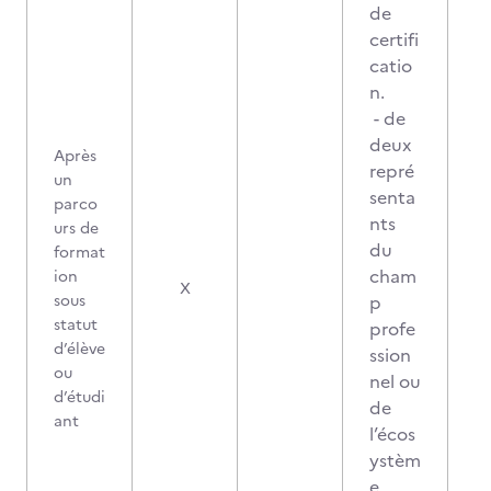
de
certifi
catio
n.
- de
deux
Après
repré
un
senta
parco
nts
urs de
du
format
cham
ion
X
sous
p
statut
profe
d’élève
ssion
ou
nel ou
d’étudi
de
ant
l’écos
ystèm
e