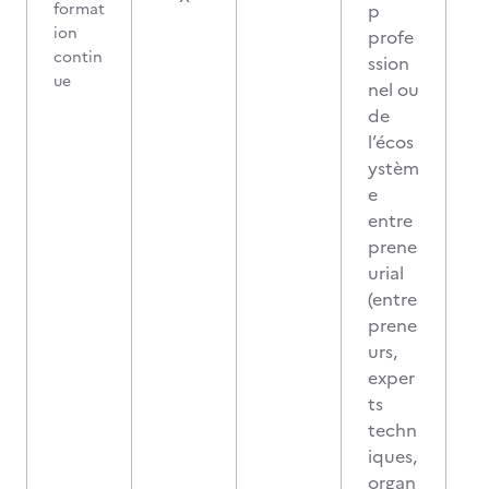
format
p
ion
profe
contin
ssion
ue
nel ou
de
l’écos
ystèm
e
entre
prene
urial
(entre
prene
urs,
exper
ts
techn
iques,
organ