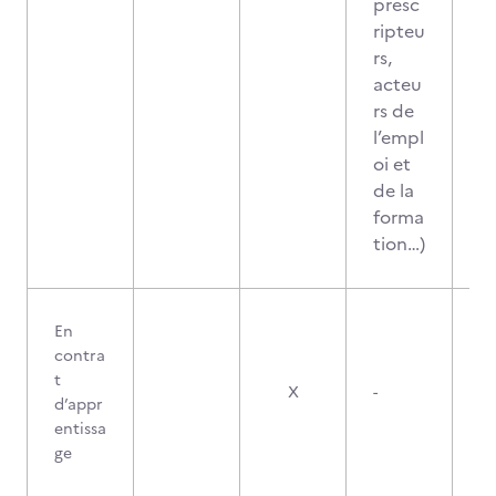
presc
ripteu
rs,
acteu
rs de
l’empl
oi et
de la
forma
tion…)
En
contra
t
X
-
d’appr
entissa
ge