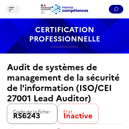
Ouvrir le menu de navigation
Reche
Contenu
Recherche
Menu
Pied de page
CERTIFICATION
PROFESSIONNELLE
Audit de systèmes de
management de la sécurité
de l'information (ISO/CEI
27001 Lead Auditor)
Code de la fiche :
Etat :
RS6243
Inactive