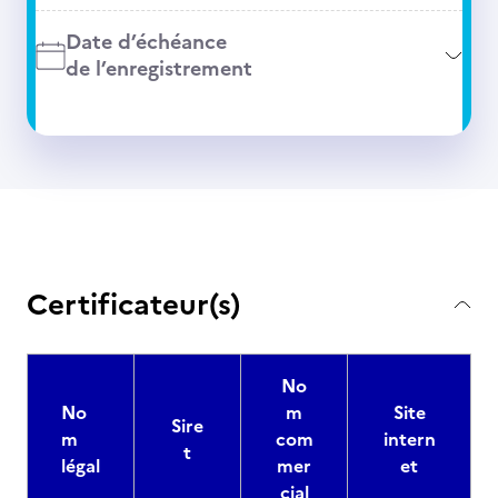
Date d’échéance
de l’enregistrement
Certificateur(s)
No
No
m
Site
Sire
m
com
intern
t
légal
mer
et
cial