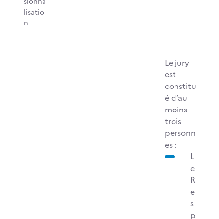
sionna
lisatio
n
Le jury
est
constitu
é d’au
moins
trois
personn
es :
L
e
R
e
s
p