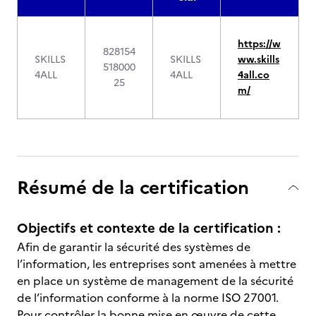
https://w
828154
SKILLS
SKILLS
ww.skills
518000
4ALL
4ALL
4all.co
25
m/
Résumé de la certification
Objectifs et contexte de la certification :
Afin de garantir la sécurité des systèmes de
l’information, les entreprises sont amenées à mettre
en place un système de management de la sécurité
de l’information conforme à la norme ISO 27001.
Pour contrôler la bonne mise en œuvre de cette