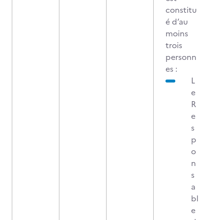
constitu
é d’au
moins
trois
personn
es :
L
e
R
e
s
p
o
n
s
a
bl
e