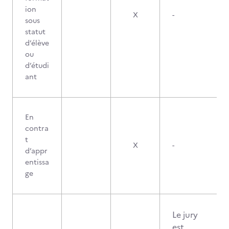
ion
X
-
sous
statut
d’élève
ou
d’étudi
ant
En
contra
t
X
-
d’appr
entissa
ge
Le jury
est