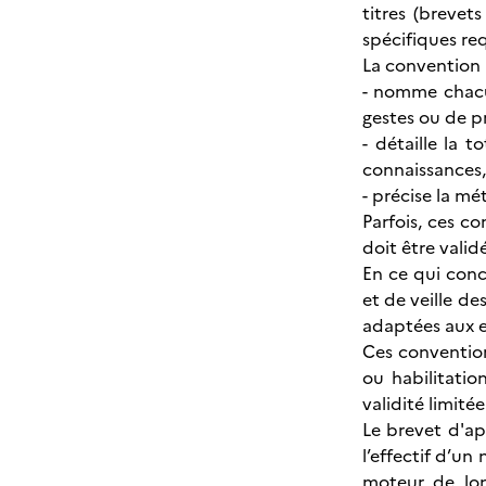
titres (brevet
spécifiques req
La convention 
- nomme chacu
gestes ou de pr
- détaille la
connaissances,
- précise la mé
Parfois, ces 
doit être validé
En ce qui conc
et de veille d
adaptées aux e
Ces conventions
ou habilitatio
validité limité
Le brevet d'apt
l’effectif d’un
moteur de lon