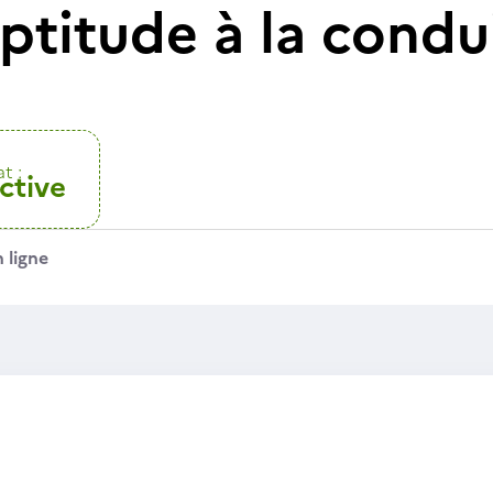
ptitude à la condu
t :
ctive
 ligne