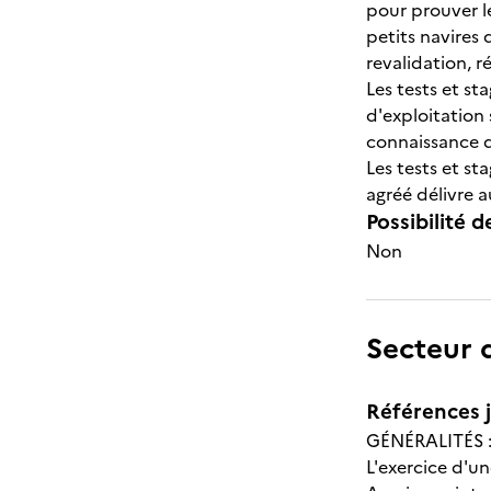
pour prouver l
petits navires
revalidation, r
Les tests et st
d'exploitation 
connaissance d
Les tests et st
agréé délivre 
Possibilité d
Non
Secteur d
Références j
GÉNÉRALITÉS 
L'exercice d'u