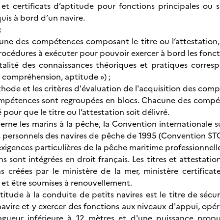
s et certificats d’aptitude pour fonctions principales ou 
uis à bord d’un navire.
:
ne des compétences composant le titre ou l’attestation,
océdures à exécuter pour pouvoir exercer à bord les fonctio
 totalité des connaissances théoriques et pratiques cor
 compréhension, aptitude ») ;
thode et les critères d'évaluation de l'acquisition des com
compétences sont regroupées en blocs. Chacune des compé
 pour que le titre ou l’attestation soit délivré.
erne les marins à la pêche, la Convention internationale s
es personnels des navires de pêche de 1995 (Convention STC
xigences particulières de la pêche maritime professionnell
 sont intégrées en droit français. Les titres et attestatio
ns créées par le ministère de la mer, ministère certific
e et être soumises à renouvellement.
itude à la conduite de petits navires est le titre de sécur
 navire et y exercer des fonctions aux niveaux d'appui, opé
gueur inférieure à 12 mètres et d'une puissance propul