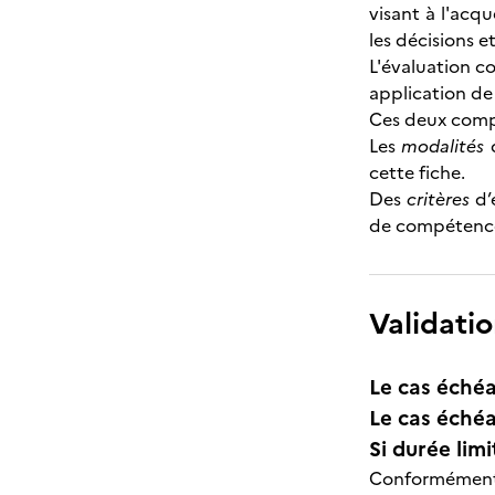
visant à l'acq
les décisions 
L'évaluation c
application de
Ces deux compo
Les
modalités
d
cette fiche.
Des
critères
d’é
de compétences
Validatio
Le cas échéa
Le cas échéa
Si durée lim
Conformément à 