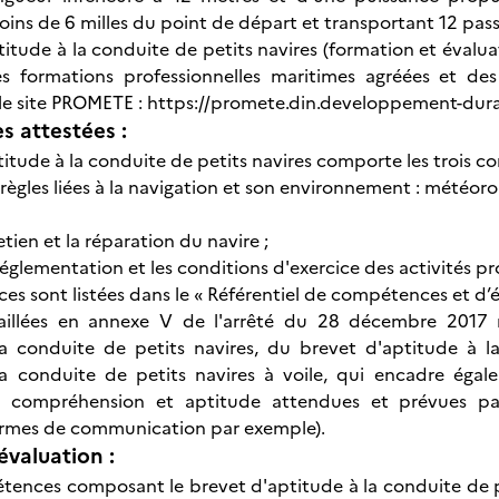
oins de 6 milles du point de départ et transportant 12 pass
itude à la conduite de petits navires (formation et évaluat
des formations professionnelles maritimes agréées et de
 le site PROMETE : https://promete.din.developpement-dur
 attestées :
titude à la conduite de petits navires comporte les trois c
 règles liées à la navigation et son environnement : météorol
etien et la réparation du navire ;
réglementation et les conditions d'exercice des activités pr
s sont listées dans le « Référentiel de compétences et d’év
taillées en annexe V de l'arrêté du 28 décembre 2017 re
la conduite de petits navires, du brevet d'aptitude à l
la conduite de petits navires à voile, qui encadre égal
, compréhension et aptitude attendues et prévues par 
ermes de communication par exemple).
évaluation :
tences composant le brevet d'aptitude à la conduite de pe