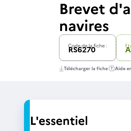
Brevet d'a
navires
Code de la fiche :
Eta
RS6270
A
Télécharger la fiche
Aide en
L'essentiel