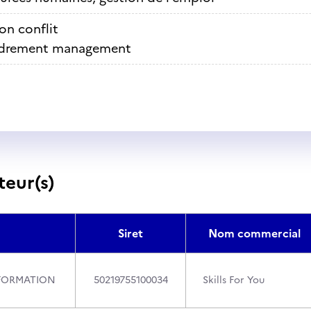
on conflit
drement management
teur(s)
Siret
Nom commercial
FORMATION
50219755100034
Skills For You