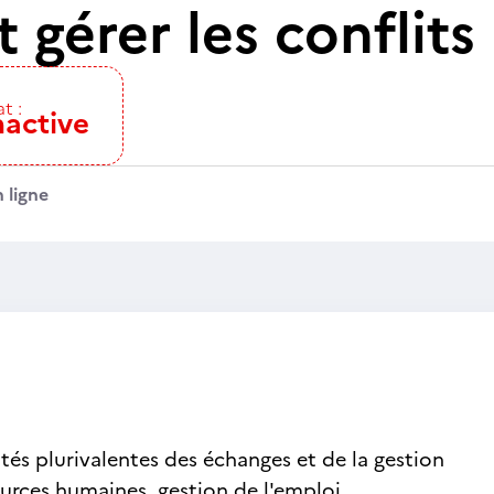
t gérer les conflit
t :
nactive
 ligne
ités plurivalentes des échanges et de la gestion
urces humaines, gestion de l'emploi