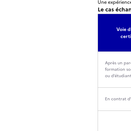
Une expérience
Le cas échant
Voie d
cert
Après un par
formation sou
ou d’étudian
En contrat d