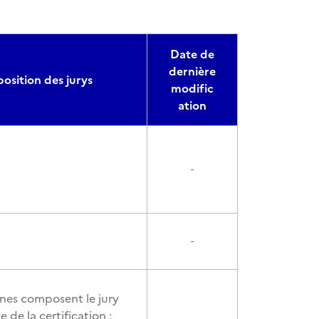
Date de
dernière
sition des jurys
modific
ation
-
-
nnes composent le jury
e de la certification :