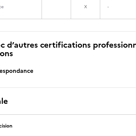
ce
X
-
c d’autres certifications professionn
ions
respondance
ale
cision