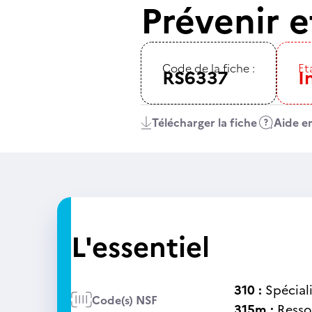
Prévenir e
Code de la fiche :
Eta
RS6337
I
Télécharger la fiche
Aide en
L'essentiel
310 :
Spécial
Code(s) NSF
315m :
Resso