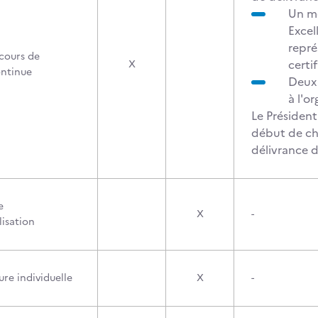
Un m
Excel
repré
cours de
certif
X
ontinue
Deux 
à l'o
Le Président
début de ch
délivrance de
e
X
-
lisation
re individuelle
X
-