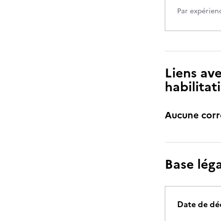
Par expérien
Liens ave
habilitat
Aucune cor
Base lég
Date de dé