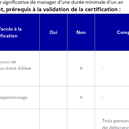
 significative de manager d’une durée minimale d’un an
, prérequis à la validation de la certification :
’accès à la
Oui
Non
Compo
ification
cours de
s statut d’élève
X
-
t
’apprentissage
X
-
Trois perso
de délivranc