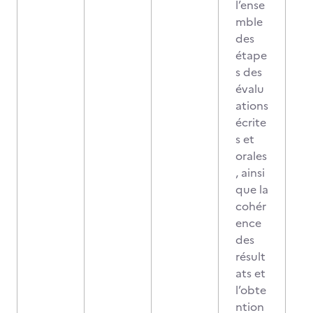
l’ense
mble
des
étape
s des
évalu
ations
écrite
s et
orales
, ainsi
que la
cohér
ence
des
résult
ats et
l’obte
ntion