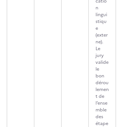
catio
n
lingui
stiqu
e
(exter
ne).
Le
jury
valide
le
bon
dérou
lemen
t de
l’ense
mble
des
étape