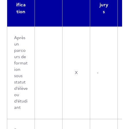
ifica
jury
d
tion
s
Après
un
parco
urs de
format
ion
X
-
sous
statut
d’élève
ou
d’étudi
ant