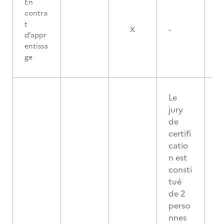
En
contra
t
X
-
d’appr
entissa
ge
Le
jury
de
certifi
catio
n est
consti
tué
de 2
perso
nnes