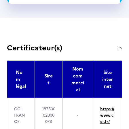
Certificateur(s)
Nom
No
Site
Sire
com
m
inter
t
merci
légal
net
al
CCI
187500
https://
FRAN
02000
-
www.c
CE
073
ci.fr/