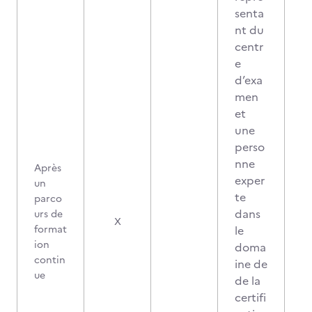
senta
nt du
centr
e
d’exa
men
et
une
perso
nne
Après
exper
un
te
parco
dans
urs de
2
X
format
le
ion
doma
contin
ine de
ue
de la
certifi