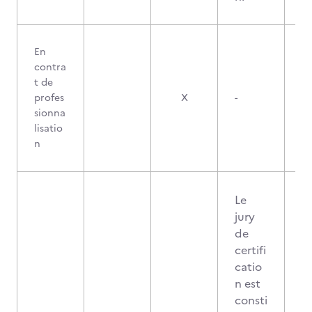
En
contra
t de
profes
X
-
sionna
lisatio
n
Le
jury
de
certifi
catio
n est
consti