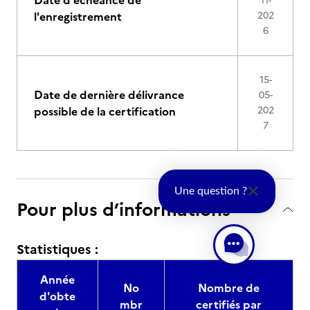
Date d'échéance de
11-
l'enregistrement
202
6
15-
Date de dernière délivrance
05-
possible de la certification
202
7
Une question ?
Pour plus d’informations
Statistiques :
Année
No
Nombre de
d'obte
mbr
certifiés par