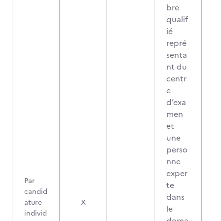
bre
qualif
ié
repré
senta
nt du
centr
e
d’exa
men
et
une
perso
nne
exper
Par
te
candid
dans
2
ature
X
le
individ
doma