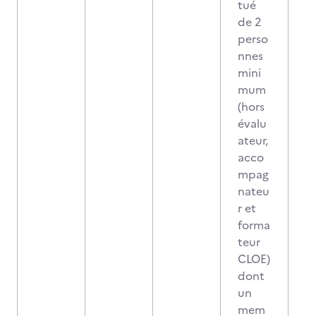
tué
de 2
perso
nnes
mini
mum
(hors
évalu
ateur,
acco
mpag
nateu
r et
forma
teur
CLOE)
dont
un
mem