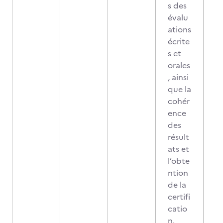
s des
évalu
ations
écrite
s et
orales
, ainsi
que la
cohér
ence
des
résult
ats et
l’obte
ntion
de la
certifi
catio
n.