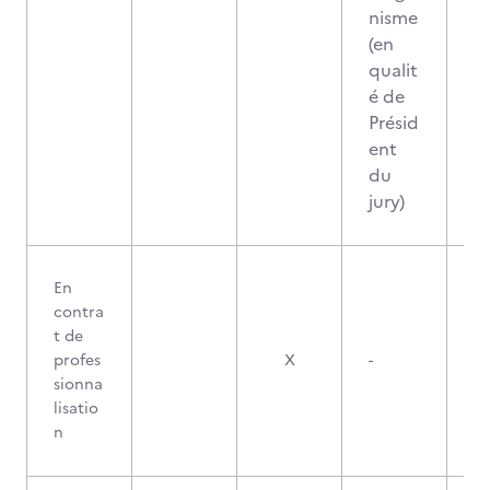
nisme
(en
qualit
é de
Présid
ent
du
jury)
En
contra
t de
profes
X
-
sionna
lisatio
n