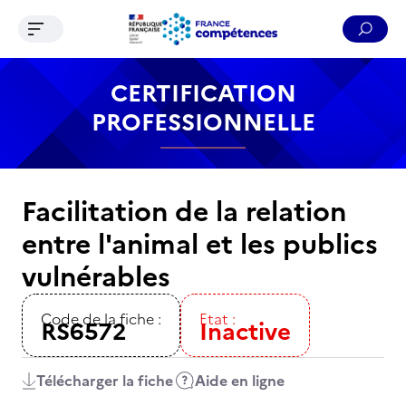
Ouvrir le menu de navigation
Reche
Contenu
Recherche
Menu
Pied de page
CERTIFICATION
PROFESSIONNELLE
Facilitation de la relation
entre l'animal et les publics
vulnérables
Code de la fiche :
Etat :
RS6572
Inactive
Télécharger la fiche
Aide en ligne