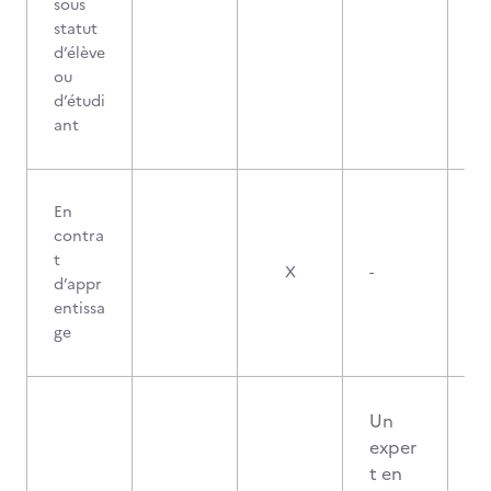
sous
statut
d’élève
ou
d’étudi
ant
En
contra
t
X
-
d’appr
entissa
ge
Un
exper
t en