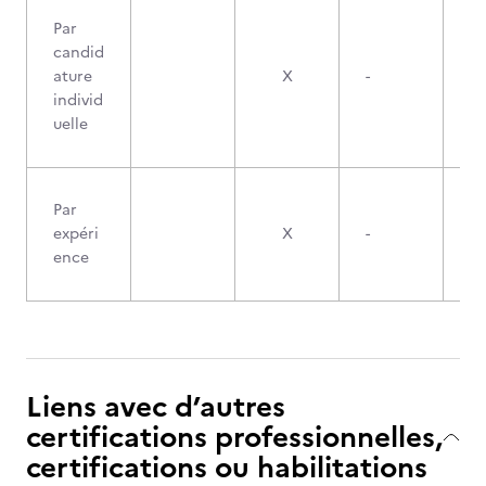
Par
candid
ature
X
-
individ
uelle
Par
expéri
X
-
ence
Liens avec d’autres
certifications professionnelles,
certifications ou habilitations