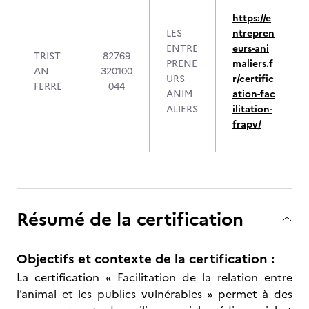
https://e
LES
ntrepren
ENTRE
eurs-ani
TRIST
82769
PRENE
maliers.f
AN
320100
URS
r/certific
FERRE
044
ANIM
ation-fac
ALIERS
ilitation-
frapv/
Résumé de la certification
Objectifs et contexte de la certification :
La certification « Facilitation de la relation entre
l’animal et les publics vulnérables » permet à des