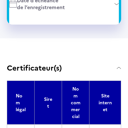
Date d’échéance
de l’enregistrement
Certificateur(s)
No
No
m
Site
Sire
m
com
intern
t
légal
mer
et
cial