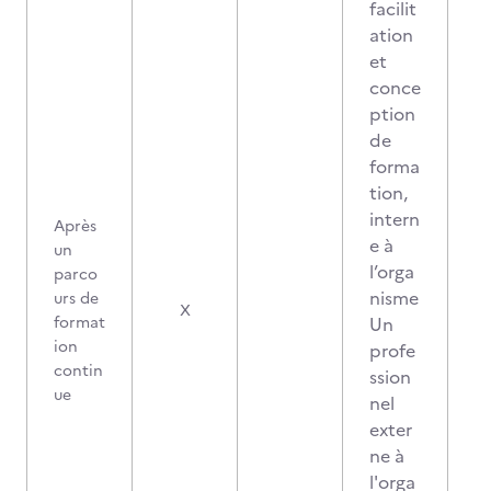
facilit
ation
et
conce
ption
de
forma
tion,
intern
Après
e à
un
l’orga
parco
nisme
urs de
2
X
format
Un
ion
profe
contin
ssion
ue
nel
exter
ne à
l'orga