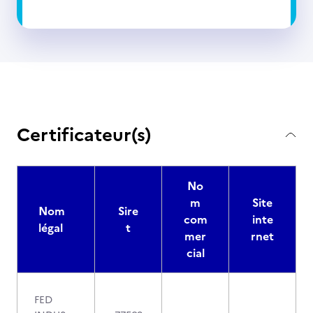
Certificateur(s)
No
m
Site
Nom
Sire
com
inte
légal
t
mer
rnet
cial
FED