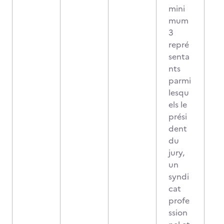
mini
mum
3
repré
senta
nts
parmi
lesqu
els le
prési
dent
du
jury,
un
syndi
cat
profe
ssion