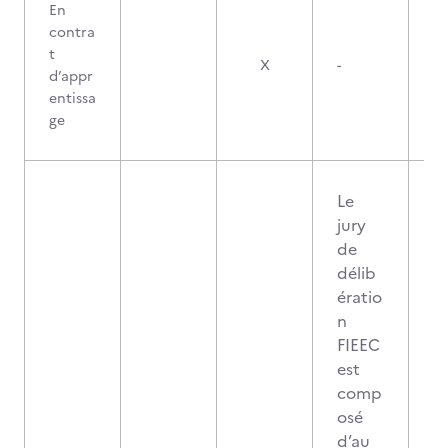
En
contra
t
X
-
d’appr
entissa
ge
Le
jury
de
délib
ératio
n
FIEEC
est
comp
osé
d’au