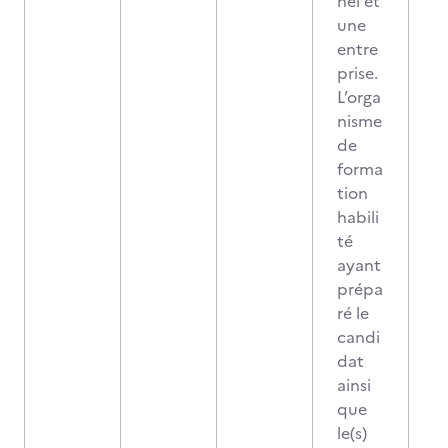
nel et
une
entre
prise.
L’orga
nisme
de
forma
tion
habili
té
ayant
prépa
ré le
candi
dat
ainsi
que
le(s)