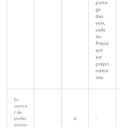
parta
ge
des
voix,
celle
du
Présid
ent
est
prépo
ndéra
nte.
En
contra
t de
profes
X
-
sionna