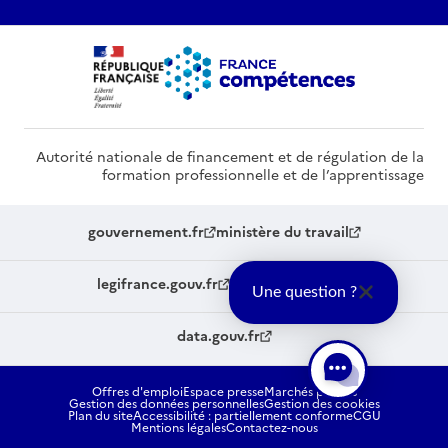
Autorité nationale de financement et de régulation de la
formation professionnelle et de l’apprentissage
gouvernement.fr
ministère du travail
legifrance.gouv.fr
service-public.fr
Une question ?
data.gouv.fr
Offres d'emploi
Espace presse
Marchés publics
Gestion des données personnelles
Gestion des cookies
Plan du site
Accessibilité : partiellement conforme
CGU
Mentions légales
Contactez-nous