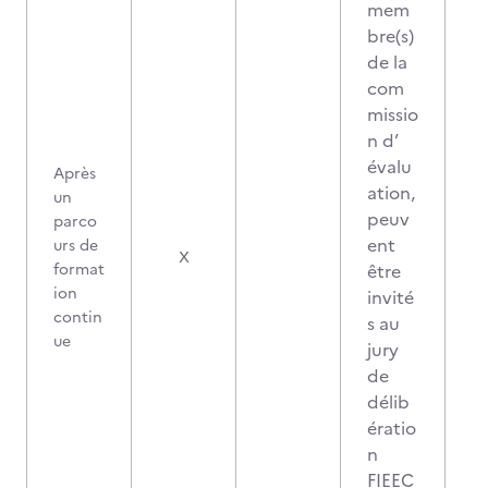
mem
bre(s)
de la
com
missio
n d’
évalu
Après
ation,
un
peuv
parco
ent
urs de
X
format
être
ion
invité
contin
s au
ue
jury
de
délib
ératio
n
FIEEC