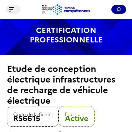
Ouvrir le menu de navigation
Reche
Contenu
Recherche
Menu
Pied de page
CERTIFICATION
PROFESSIONNELLE
Etude de conception
électrique infrastructures
de recharge de véhicule
électrique
Code de la fiche :
Etat :
RS6615
Active