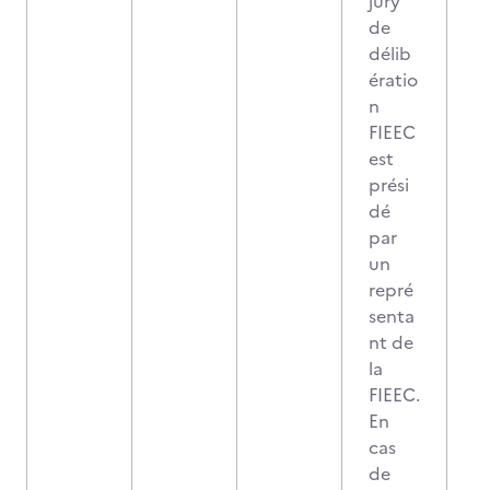
jury
de
délib
ératio
n
FIEEC
est
prési
dé
par
un
repré
senta
nt de
la
FIEEC.
En
cas
de