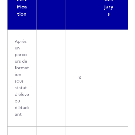
ifica
jury
d
tion
s
Après
un
parco
urs de
format
ion
X
-
sous
statut
d’élève
ou
d’étudi
ant