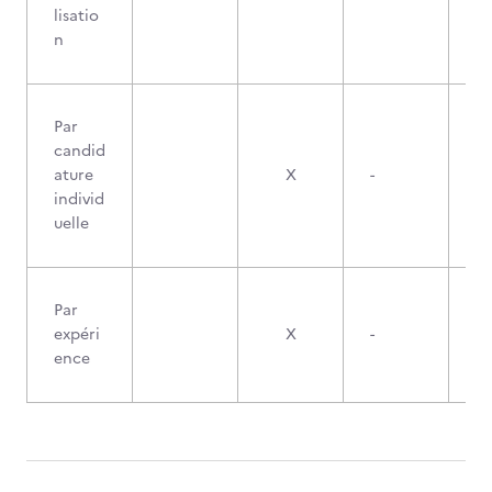
lisatio
n
Par
candid
ature
X
-
individ
uelle
Par
expéri
X
-
ence