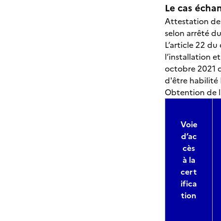
Le cas échant
Attestation de 
selon arrêté d
L’article 22 du
l’installation 
octobre 2021 qui
d'être habilit
Obtention de la
Voie
d’ac
cès
à la
cert
ifica
tion