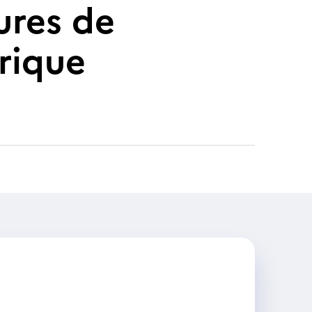
ures de
rique