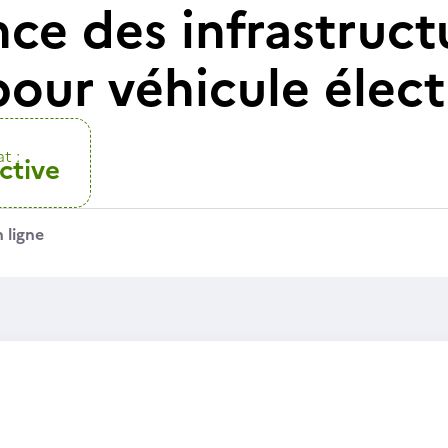
ce des infrastruct
pour véhicule élect
t :
ctive
 ligne