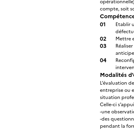
opérationnelle)
compte, soit so
Compétences
Etablir 
défectu
Mettre e
Réalise
anticip
Reconfig
interven
Modalités d'
L’évaluation de
entreprise ou e
situation profe
Celle-ci s’appui
-une observatio
-des questionn
pendant la for