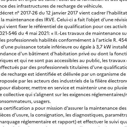
nce des infrastructures de recharge de véhicule.
 décret n° 2017-26 du 12 janvier 2017 vient cadrer l’habilit
et la maintenance des IRVE. Celui-ci a fait l’objet d’une rév
i vient fixer le référentiel de qualification pour ces activ
021-546 du 4 mai 2021: « II.-Les travaux de maintenance sur
es professionnels habilités conformément à l'article R. 454
 d'une puissance totale inférieure ou égale à 3,7 kW instal
dance d'un bâtiment d'habitation privé ou dont la fonctio
riques et qui ne sont pas accessibles au public, les travau
effectués par des professionnels titulaires d'une qualifica
 de recharge est identifiée et délivrée par un organisme de 
proposée par les acteurs des industriels de la filière électron
 pour élaborer, mettre en service et maintenir une ou plusi
e collective qui s’alignent sur les exigences réglementaire
onsommateurs, usagers.
 la certification a pour mission d’assurer la maintenance d
 pièces d’usure, la consignation, les diagnostiques, paramé
marquage réglementaire et rapport) et effectuer le suivi qu