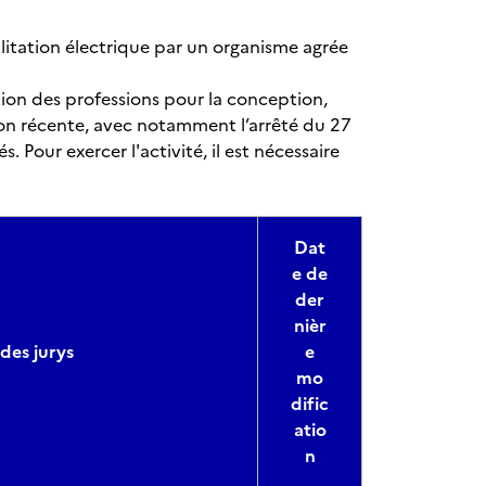
ilitation électrique par un organisme agrée
ation des professions pour la conception,
ision récente, avec notamment l’arrêté du 27
. Pour exercer l'activité, il est nécessaire
Dat
e de
der
nièr
des jurys
e
mo
dific
atio
n