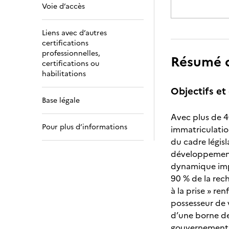
Voie d’accès
Liens avec d’autres
certifications
professionnelles,
Résumé de
certifications ou
habilitations
Objectifs et 
Base légale
Avec plus de 4
Pour plus d’informations
immatriculation
du cadre législ
développement 
dynamique impo
90 % de la rech
à la prise » re
possesseur de 
d’une borne de
gouvernement se