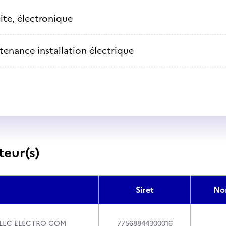
cite, électronique
tenance installation électrique
teur(s)
Siret
No
ELEC ELECTRO COM
77568844300016