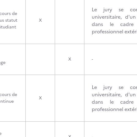
Le jury se co
cours de
universitaire, d'u
us statut
X
dans le cadre
étudiant
professionnel extéri
X
-
age
Le jury se co
universitaire, d'u
cours de
X
ontinue
dans le cadre
professionnel extéri
e
X
-