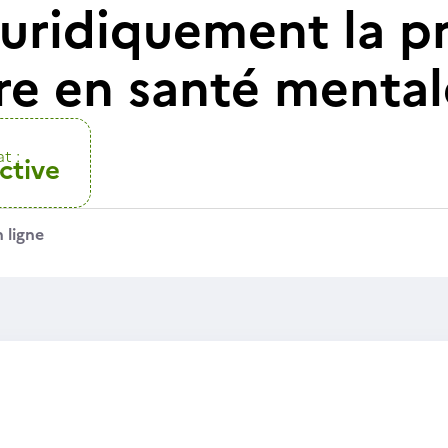
juridiquement la pr
ère en santé menta
t :
ctive
 ligne