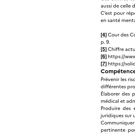
aussi de celle
C’est pour rép
en santé menta
[4]
Cour des C
p. 9.
[5]
Chiffre actu
[6]
https://www
[7]
https://sol
Compétences
Prévenir les ri
différentes pr
Élaborer des p
médical et admi
Produire des 
juridiques sur
Communiquer su
pertinente pou