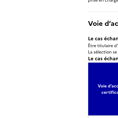
prise en charg
Voie d’a
Le cas échan
Être titulaire 
La sélection se
Le cas échant
Voie d’acc
certific