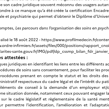
 de son cadre juridique souvent méconnu des usagers autant
ondre à ce manque qu’a été créée la certification Encadrer
le et psychiatrie qui permet d’obtenir le Diplôme d’Univers
omptes,
Les parcours dans l’organisation des soins en psyc
alisé le 18 août 2022 - https://www.profilmedecin.fr/conte
.ordre-infirmiers.fr/assets/files/000/positions/rapport_cn
idarites-sante.gouv.fr/IMG/pdf/dp_cssmp_bilan_fdr_janvi
 attestées :
sques juridiques en identifiant les liens entre les différents 
océdures de soins sans consentement, pour faciliter les pro
rocédures prenant en compte le statut et les droits des
nistratif respectueux du cadre légal et de l’intérêt du pat
éléments de conseil à la demande d’un employeur et/ou 
 une situation donnée, notamment ceux pouvant engager la 
r le cadre législatif et règlementaire de la santé menta
r permettre l’identification, l’amélioration et l’adaptati