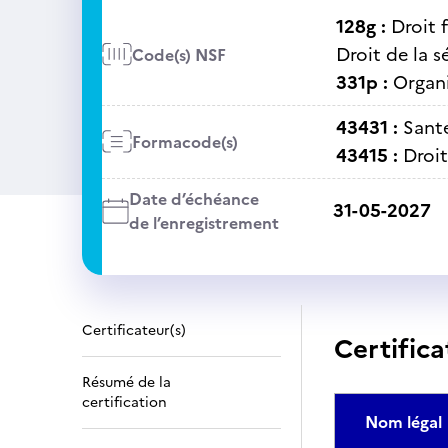
128g :
Droit f
Droit de la s
Code(s) NSF
331p :
Organi
43431 :
Sant
Formacode(s)
43415 :
Droi
Date d’échéance
31-05-2027
de l’enregistrement
Certificateur(s)
Certifica
Résumé de la
certification
Nom légal