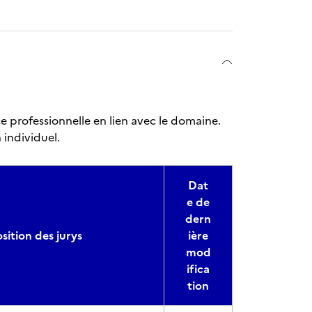
e professionnelle en lien avec le domaine.
 individuel.
Dat
e de
dern
ition des jurys
ière
mod
ifica
tion