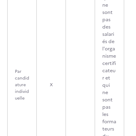
ne
sont
pas
des
salari
és de
l'orga
nisme
certifi
cateu
Par
r et
candid
qui
ature
X
individ
ne
uelle
sont
pas
les
forma
teurs