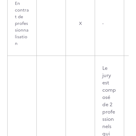
En
contra
t de
profes
X
-
sionna
lisatio
n
Le
jury
est
comp
osé
de 2
profe
ssion
nels
qui