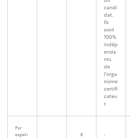
du
candi
dat.
Ils
sont
100%
indép
enda
nts
de
l'orga
nisme
certifi
cateu
r.
Par
expéri
X
-