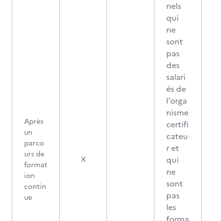
nels
qui
ne
sont
pas
des
salari
és de
l'orga
nisme
Après
certifi
un
cateu
parco
r et
urs de
qui
X
format
ne
ion
sont
contin
pas
ue
les
forma