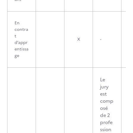
En
contra
t
X
-
d’appr
entissa
ge
Le
jury
est
comp
osé
de 2
profe
ssion