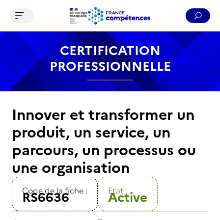
Ouvrir le menu de navigation
Reche
Contenu
Recherche
Menu
Pied de page
CERTIFICATION
PROFESSIONNELLE
Innover et transformer un
produit, un service, un
parcours, un processus ou
une organisation
Code de la fiche :
Etat :
RS6636
Active