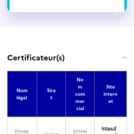
Certificateur(s)
No
m
Site
Nom
Sire
com
intern
légal
t
mer
et
cial
https://
DTHIN
DTHIN