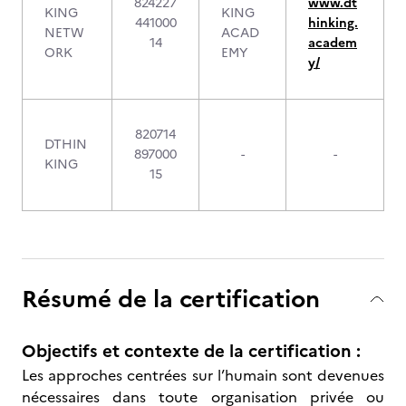
824227
www.dt
KING
KING
441000
hinking.
NETW
ACAD
14
academ
ORK
EMY
y/
820714
DTHIN
897000
-
-
KING
15
Résumé de la certification
Objectifs et contexte de la certification :
Les approches centrées sur l’humain sont devenues
nécessaires dans toute organisation privée ou