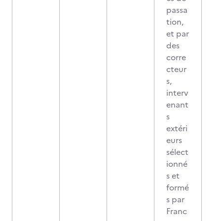
passa
tion,
et par
des
corre
cteur
s,
interv
enant
s
extéri
eurs
sélect
ionné
s et
formé
s par
Franc