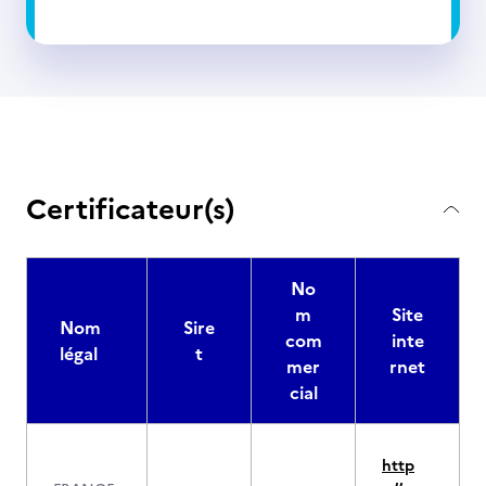
Certificateur(s)
No
m
Site
Nom
Sire
com
inte
légal
t
mer
rnet
cial
http