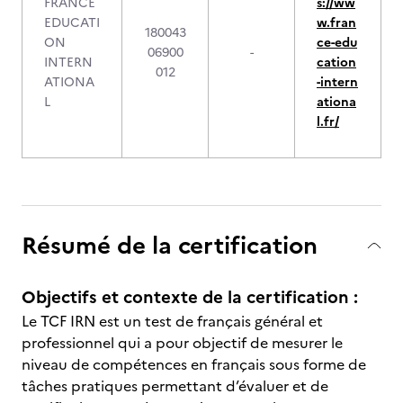
FRANCE
s://ww
EDUCATI
w.fran
180043
ON
ce-edu
06900
-
INTERN
cation
012
ATIONA
-intern
L
ationa
l.fr/
Résumé de la certification
Objectifs et contexte de la certification :
Le TCF IRN est un test de français général et
professionnel qui a pour objectif de mesurer le
niveau de compétences en français sous forme de
tâches pratiques permettant d’évaluer et de