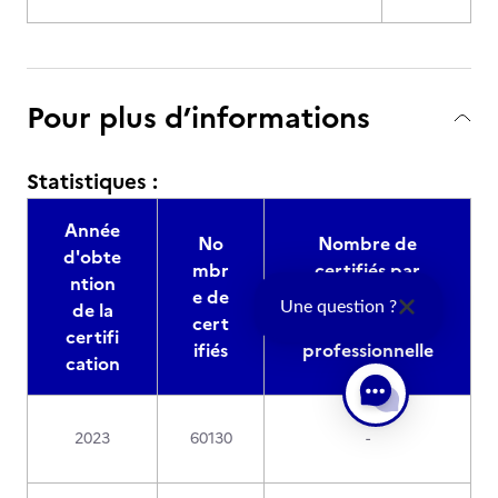
Pour plus d’informations
Statistiques :
Année
No
Nombre de
d'obte
mbr
certifiés par
ntion
e de
reconnaissance
de la
Une question ?
cert
de l'expérience
certifi
ifiés
professionnelle
cation
2023
60130
-