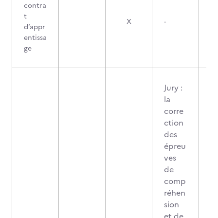
contra
t
X
-
d’appr
entissa
ge
Jury :
la
corre
ction
des
épreu
ves
de
comp
réhen
sion
et de