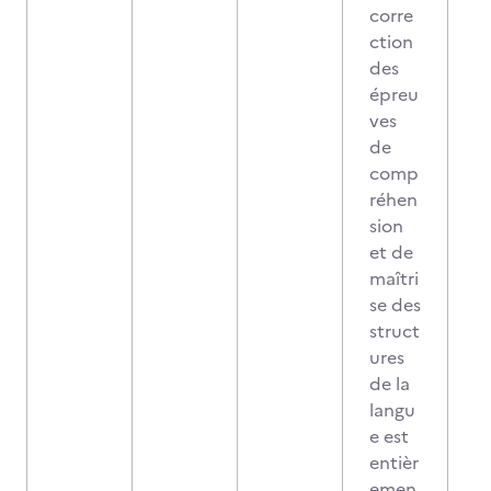
corre
ction
des
épreu
ves
de
comp
réhen
sion
et de
maîtri
se des
struct
ures
de la
langu
e est
entièr
emen