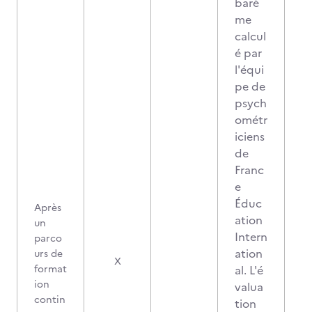
barè
me
calcul
é par
l'équi
pe de
psych
ométr
iciens
de
Franc
e
Éduc
Après
ation
un
Intern
parco
ation
urs de
X
format
al. L'é
ion
valua
contin
tion