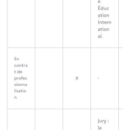
e
Éduc
ation
Intern
ation
al.
En
contra
t de
profes
X
-
sionna
lisatio
n
Jury :
la