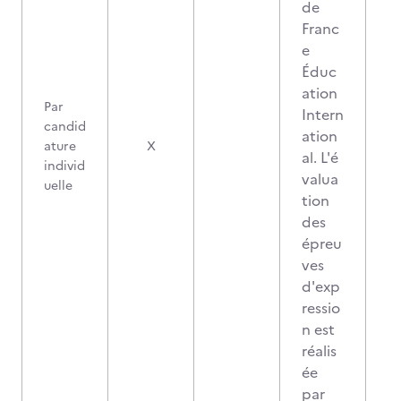
de
Franc
e
Éduc
ation
Par
Intern
candid
ation
ature
X
al. L'é
individ
valua
uelle
tion
des
épreu
ves
d'exp
ressio
n est
réalis
ée
par