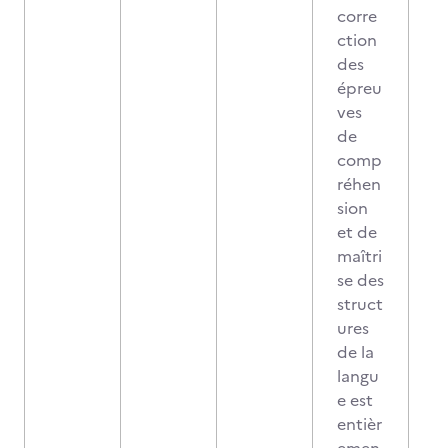
corre
ction
des
épreu
ves
de
comp
réhen
sion
et de
maîtri
se des
struct
ures
de la
langu
e est
entièr