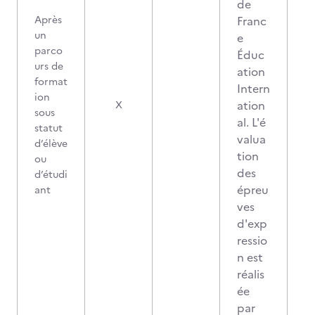
de
Après
Franc
un
e
parco
Éduc
urs de
ation
format
Intern
ion
ation
X
sous
al. L'é
statut
valua
d’élève
tion
ou
des
d’étudi
épreu
ant
ves
d'exp
ressio
n est
réalis
ée
par