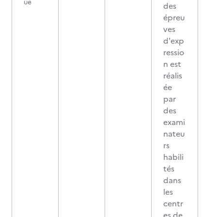
ue
des
épreu
ves
d'exp
ressio
n est
réalis
ée
par
des
exami
nateu
rs
habili
tés
dans
les
centr
es de