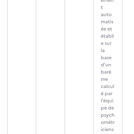
emen
t
auto
matis
ée et
établi
e sur
la
base
d'un
barè
me
calcul
é par
l'équi
pe de
psych
ométr
iciens