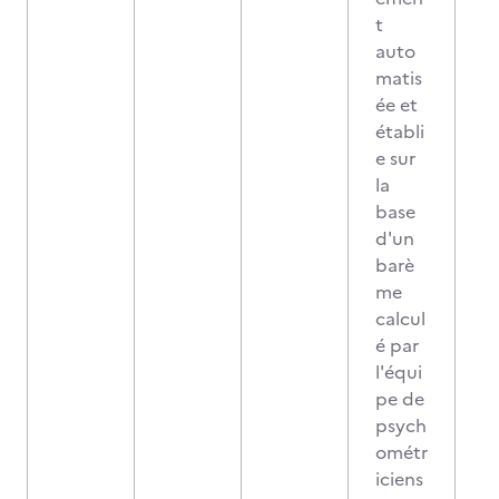
t
auto
matis
ée et
établi
e sur
la
base
d'un
barè
me
calcul
é par
l'équi
pe de
psych
ométr
iciens