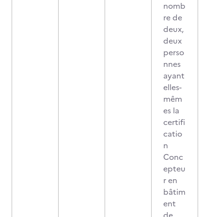
nomb
re de
deux,
deux
perso
nnes
ayant
elles-
mêm
es la
certifi
catio
n
Conc
epteu
r en
bâtim
ent
de