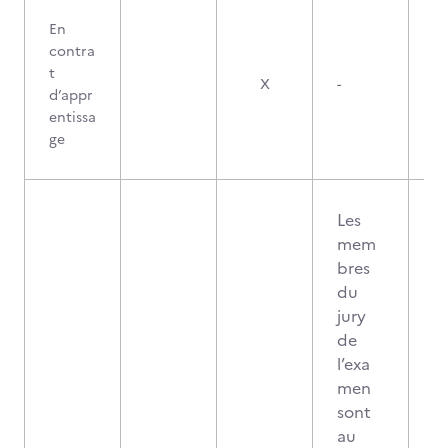
En
contra
t
X
-
d’appr
entissa
ge
Les
mem
bres
du
jury
de
l’exa
men
sont
au