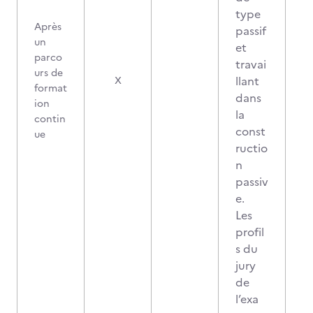
type
Après
passif
un
et
parco
travai
urs de
0
llant
X
format
dans
ion
la
contin
const
ue
ructio
n
passiv
e.
Les
profil
s du
jury
de
l’exa