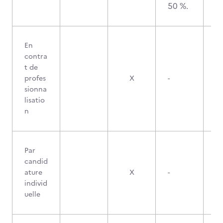
50 %.
En
contra
t de
profes
X
-
sionna
lisatio
n
Par
candid
ature
X
-
individ
uelle