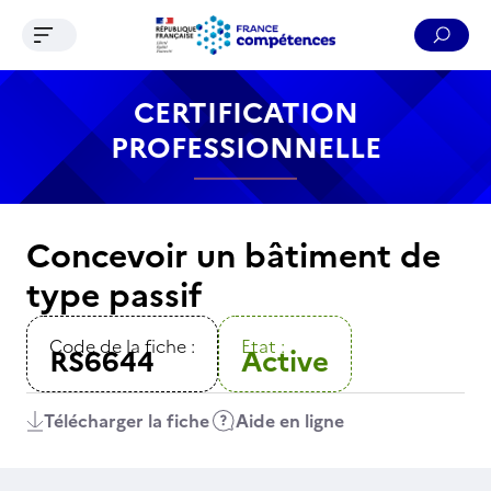
Ouvrir le menu de navigation
Reche
Contenu
Recherche
Menu
Pied de page
CERTIFICATION
PROFESSIONNELLE
Concevoir un bâtiment de
type passif
Code de la fiche :
Etat :
RS6644
Active
Télécharger la fiche
Aide en ligne