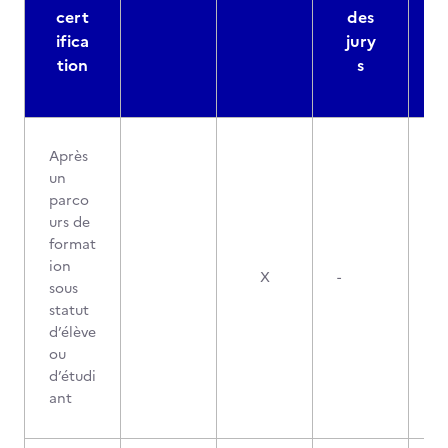
cert
des
ifica
jury
d
tion
s
Après
un
parco
urs de
format
ion
X
-
sous
statut
d’élève
ou
d’étudi
ant