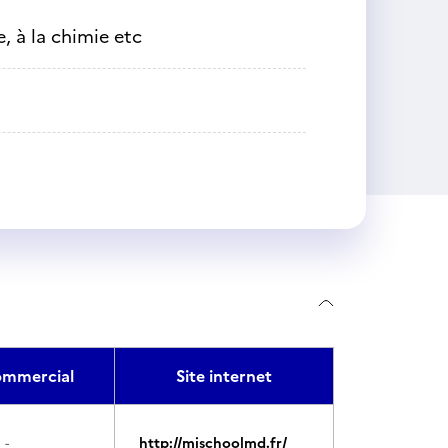
, à la chimie etc
mmercial
Site internet
-
http://mischoolmd.fr/