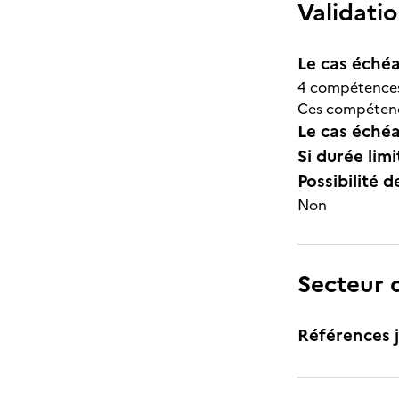
Validatio
Le cas échéa
4 compétences 
Ces compétence
Le cas échéa
Si durée lim
Possibilité d
Non
Secteur d
Références j