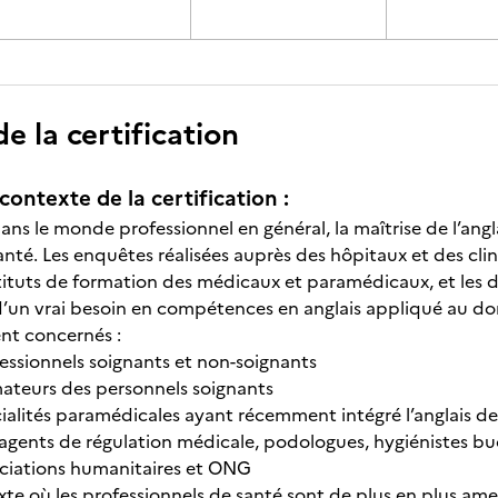
 la certification
contexte de la certification :
ans le monde professionnel en général, la maîtrise de l’angl
anté. Les enquêtes réalisées auprès des hôpitaux et des clin
tituts de formation des médicaux et paramédicaux, et les 
d’un vrai besoin en compétences en anglais appliqué au d
t concernés :
essionnels soignants et non-soignants
mateurs des personnels soignants
ialités paramédicales ayant récemment intégré l’anglais de
 (agents de régulation médicale, podologues, hygiénistes b
ociations humanitaires et ONG
te où les professionnels de santé sont de plus en plus a