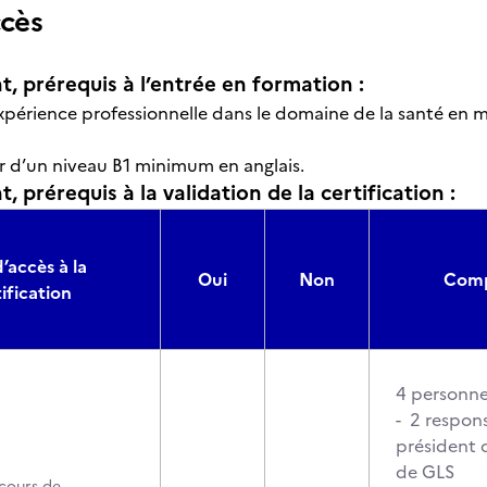
ccès
t, prérequis à l’entrée en formation :
xpérience professionnelle dans le domaine de la santé en 
er d’un niveau B1 minimum en anglais.
, prérequis à la validation de la certification :
’accès à la
Oui
Non
Comp
ification
4 personnes
- 2 respons
président d
de GLS
cours de