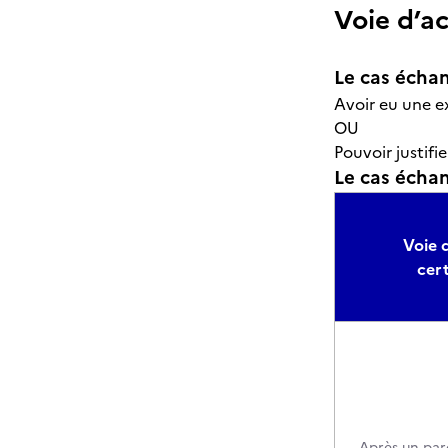
Voie d’a
Le cas échan
Avoir eu une e
OU
Pouvoir justifi
Le cas échant
Voie d
cert
Après un par