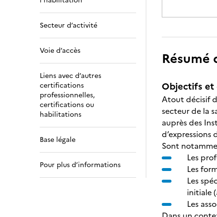
l’habilitation
Secteur d’activité
Voie d’accès
Résumé de
Liens avec d’autres
Objectifs et 
certifications
professionnelles,
Atout décisif d
certifications ou
secteur de la s
habilitations
auprès des Ins
d’expressions 
Base légale
Sont notammen
Les prof
Pour plus d’informations
Les for
Les spéc
initiale
Les ass
Dans un contex