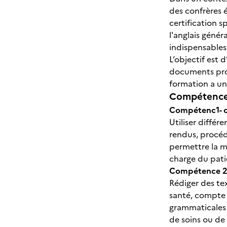
des confrères é
certification s
l'anglais généra
indispensables
L’objectif est
documents prof
formation a une
Compétences
Compétenc1- c
Utiliser différ
rendus, procéd
permettre la m
charge du pati
Compétence 2 -
Rédiger des tex
santé, compte r
grammaticales 
de soins ou de 