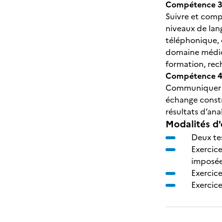
Compétence 3 
Suivre et comp
niveaux de lan
téléphonique, c
domaine médica
formation, rech
Compétence 4 -
Communiquer ef
échange constru
résultats d’anal
Modalités d'
Deux tes
Exercic
imposée
Exercice
Exercice