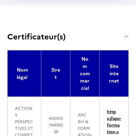
Certificateur(s)
No
m
Site
Nom
Sire
com
inte
légal
t
mer
rnet
cial
ACTION
http
S
APC
442433
s://apc-
PERSPEC
RH &
744000
forma
TIVES ET
FORM
38
tion.c
COMPET
ATION