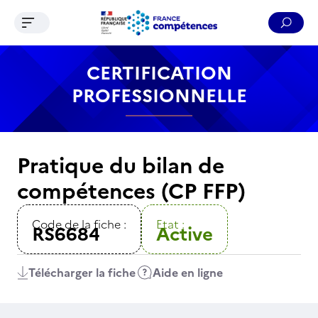
Ouvrir le menu de navigation
Reche
Contenu
Recherche
Menu
Pied de page
CERTIFICATION
PROFESSIONNELLE
Pratique du bilan de
compétences (CP FFP)
Code de la fiche :
Etat :
RS6684
Active
Télécharger la fiche
Aide en ligne