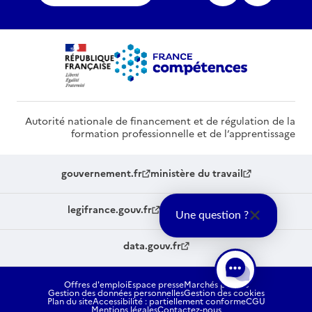
Autorité nationale de financement et de régulation de la
formation professionnelle et de l’apprentissage
gouvernement.fr
ministère du travail
legifrance.gouv.fr
service-public.fr
Une question ?
data.gouv.fr
Offres d'emploi
Espace presse
Marchés publics
Gestion des données personnelles
Gestion des cookies
Plan du site
Accessibilité : partiellement conforme
CGU
Mentions légales
Contactez-nous