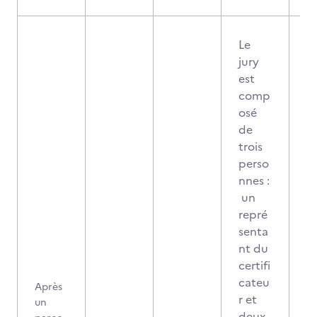
Le
jury
est
comp
osé
de
trois
perso
nnes :
un
repré
senta
nt du
certifi
cateu
Après
r et
un
deux