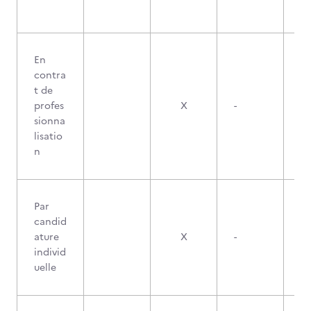
En
contra
t de
profes
X
-
sionna
lisatio
n
Par
candid
ature
X
-
individ
uelle