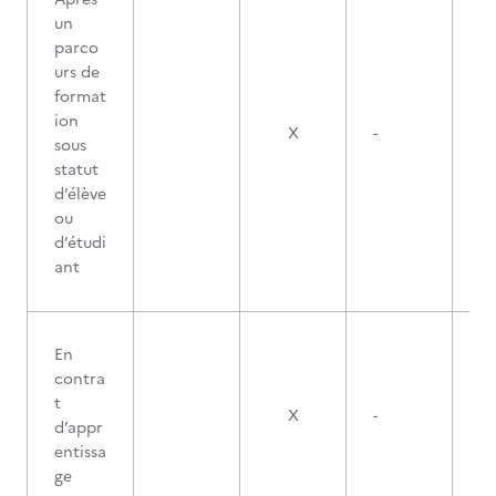
un
parco
urs de
format
ion
X
-
sous
statut
d’élève
ou
d’étudi
ant
En
contra
t
X
-
d’appr
entissa
ge