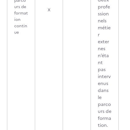
parco
profe
urs de
X
format
ssion
ion
nels
contin
métie
ue
r
exter
nes
n’éta
nt
pas
interv
enus
dans
le
parco
urs de
forma
tion.