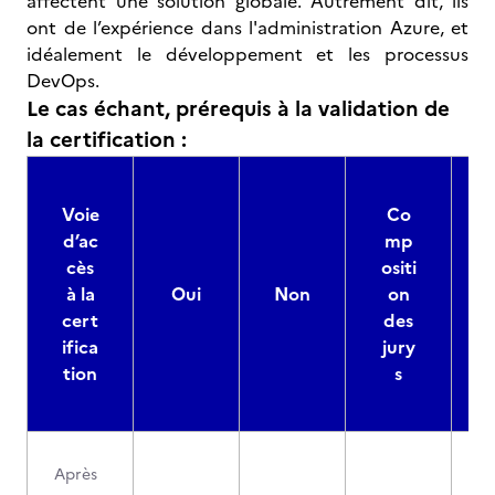
affectent une solution globale. Autrement dit, ils
ont de l’expérience dans l'administration Azure, et
idéalement le développement et les processus
DevOps.
Le cas échant, prérequis à la validation de
la certification :
Voie
Co
d’ac
mp
cès
ositi
à la
Oui
Non
on
cert
des
ifica
jury
d
tion
s
Après