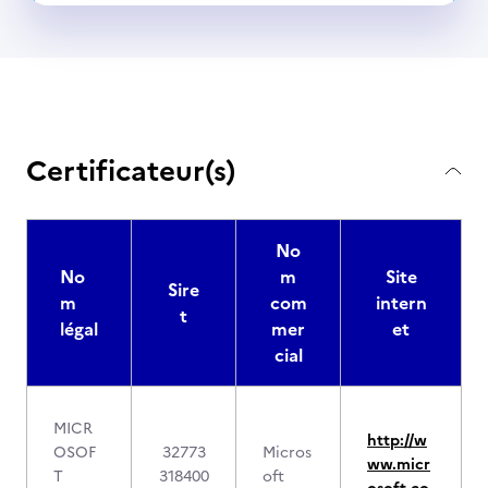
Certificateur(s)
No
No
m
Site
Sire
m
com
intern
t
légal
mer
et
cial
MICR
http://w
OSOF
32773
Micros
ww.micr
T
318400
oft