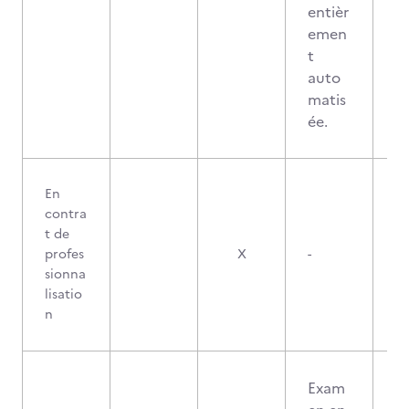
entièr
emen
t
auto
matis
ée.
En
contra
t de
profes
X
-
sionna
lisatio
n
Exam