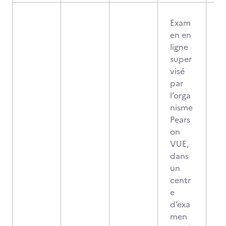
Exam
en en
ligne
super
visé
par
l’orga
nisme
Pears
on
VUE,
dans
un
centr
e
d’exa
men