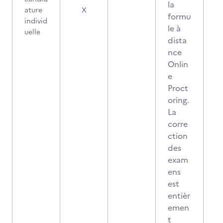
la
ature
X
formu
individ
le à
uelle
dista
nce
Onlin
e
Proct
oring.
La
corre
ction
des
exam
ens
est
entièr
emen
t