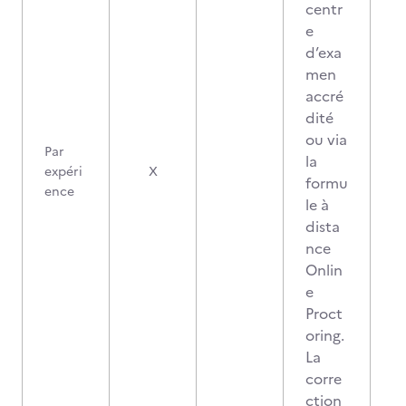
centr
e
d’exa
men
accré
dité
ou via
Par
la
expéri
X
formu
ence
le à
dista
nce
Onlin
e
Proct
oring.
La
corre
ction