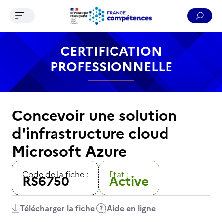
Ouvrir le menu de navigation
Reche
Contenu
Recherche
Menu
Pied de page
CERTIFICATION
PROFESSIONNELLE
Concevoir une solution
d'infrastructure cloud
Microsoft Azure
Code de la fiche :
Etat :
RS6750
Active
Télécharger la fiche
Aide en ligne