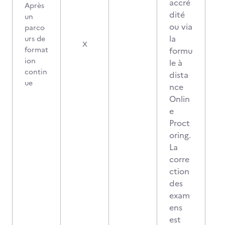
accré
Après
dité
un
ou via
parco
la
urs de
X
format
formu
ion
le à
contin
dista
ue
nce
Onlin
e
Proct
oring.
La
corre
ction
des
exam
ens
est