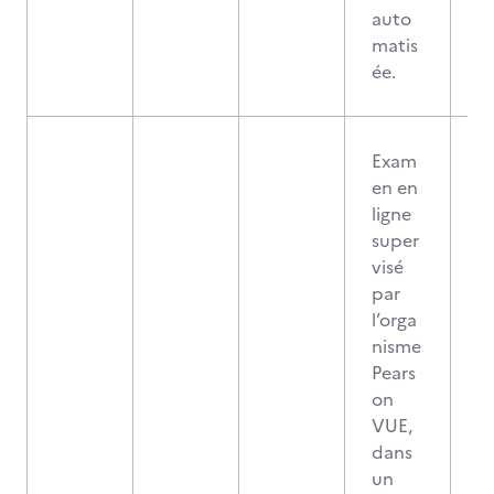
auto
matis
ée.
Exam
en en
ligne
super
visé
par
l’orga
nisme
Pears
on
VUE,
dans
un