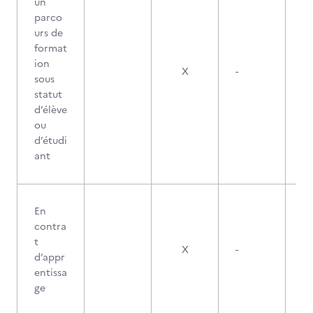
un
parco
urs de
format
ion
X
-
sous
statut
d’élève
ou
d’étudi
ant
En
contra
t
X
-
d’appr
entissa
ge