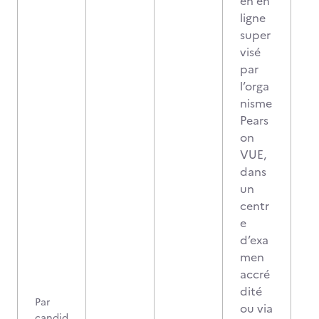
en en
ligne
super
visé
par
l’orga
nisme
Pears
on
VUE,
dans
un
centr
e
d’exa
men
accré
dité
Par
ou via
candid