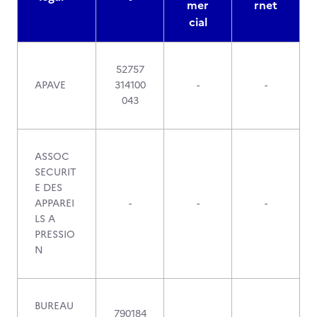
mer
rnet
cial
52757
APAVE
314100
-
-
043
ASSOC
SECURIT
E DES
APPAREI
-
-
-
LS A
PRESSIO
N
BUREAU
790184