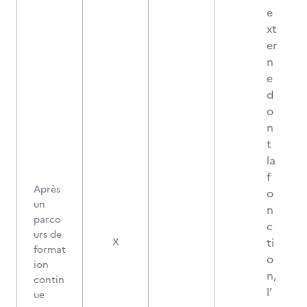
e
xt
er
n
e
d
o
n
t
la
f
Après
o
un
n
parco
c
urs de
ti
X
format
o
ion
n,
contin
l’
ue