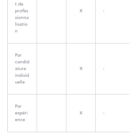
t de
profes
X
-
sionna
lisatio
n
Par
candid
ature
X
-
individ
uelle
Par
expéri
X
-
ence