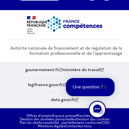
Autorité nationale de financement et de régulation de la
formation professionnelle et de l’apprentissage
gouvernement.fr
ministère du travail
legifrance.gouv.fr
service-public.fr
Une question ?
data.gouv.fr
Offres d'emploi
Espace presse
Marchés publics
Gestion des données personnelles
Gestion des cookies
Plan du site
Accessibilité : partiellement conforme
CGU
Mentions légales
Contactez-nous