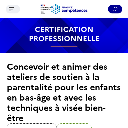
Ouvrir le menu de navigation
Reche
Contenu
Recherche
Menu
Pied de page
CERTIFICATION
PROFESSIONNELLE
Concevoir et animer des
ateliers de soutien à la
parentalité pour les enfants
en bas-âge et avec les
techniques à visée bien-
être