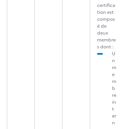
certifica
tion est
compos
é de
deux
membre
s dont :
U
n
m
e
m
b
re
in
t
er
n