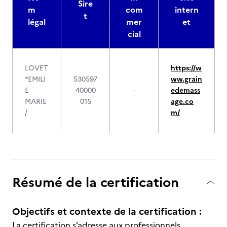
Sire
m
com
intern
t
légal
mer
et
cial
LOVET
https://w
*EMILI
530597
ww.grain
E
40000
-
edemass
MARIE
015
age.co
/
m/
Résumé de la certification
Objectifs et contexte de la certification :
La certification s’adresse aux professionnels