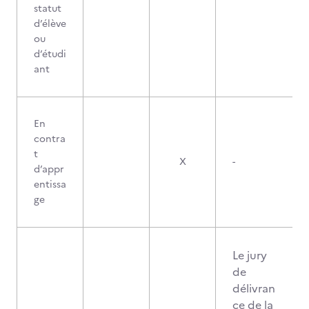
statut
d’élève
ou
d’étudi
ant
En
contra
t
X
-
d’appr
entissa
ge
Le jury
de
délivran
ce de la