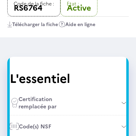
Code de la fiche :
Etat :
RS6764
Active
Télécharger la fiche
Aide en ligne
L'essentiel
Certification
remplacée par
Code(s) NSF