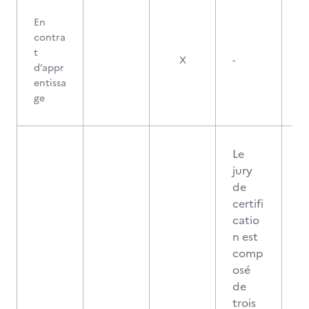
En
contra
t
X
-
d’appr
entissa
ge
Le
jury
de
certifi
catio
n est
comp
osé
de
trois