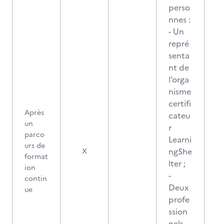
perso
nnes :
- Un
repré
senta
nt de
l’orga
nisme
certifi
Après
cateu
un
r
parco
Learni
urs de
ngShe
X
format
lter ;
ion
-
contin
Deux
ue
profe
ssion
nels