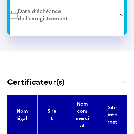
Date d’échéance
de l’enregistrement
Certificateur(s)
Nom
Site
Nom
Sire
com
inte
légal
t
merci
rnet
al