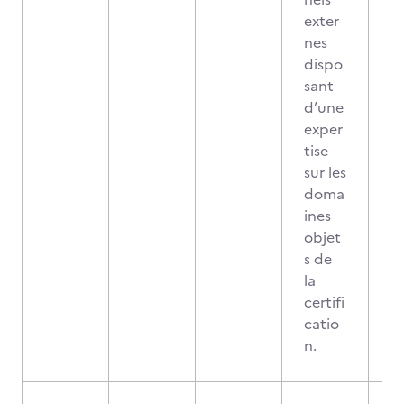
exter
nes
dispo
sant
d’une
exper
tise
sur les
doma
ines
objet
s de
la
certifi
catio
n.