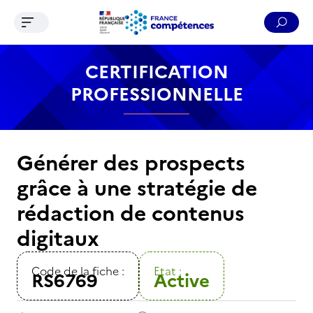
Ouvrir le menu de navigation
Reche
Contenu
Recherche
Menu
Pied de page
CERTIFICATION
PROFESSIONNELLE
Générer des prospects
grâce à une stratégie de
rédaction de contenus
digitaux
Code de la fiche :
Etat :
RS6769
Active