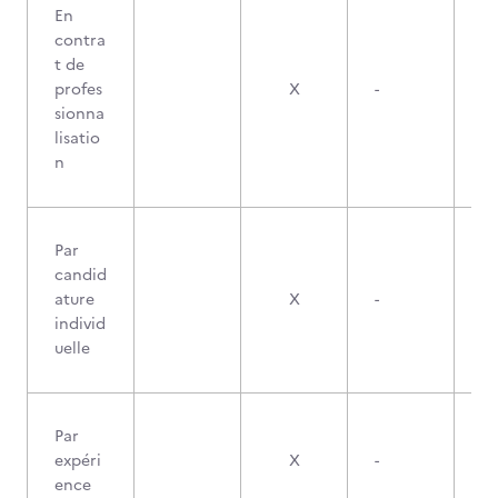
En
contra
t de
profes
X
-
sionna
lisatio
n
Par
candid
ature
X
-
individ
uelle
Par
expéri
X
-
ence