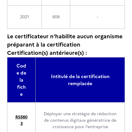
2021
609
-
Le certificateur n'habilite aucun organisme
préparant à la certification
Certification(s) antérieure(s) :
Cod
e de
Intitulé de la certification
la
remplacée
fich
e
Déployer une stratégie de rédaction
RS560
de contenus digitaux génératrice de
3
croissance pour l’entreprise