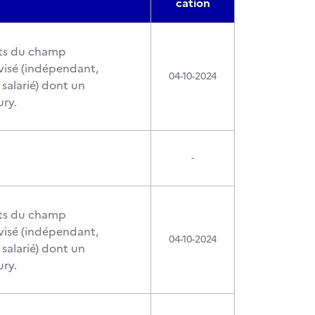
cation
nts du champ
visé (indépendant,
04-10-2024
salarié) dont un
ury.
-
nts du champ
visé (indépendant,
04-10-2024
salarié) dont un
ury.