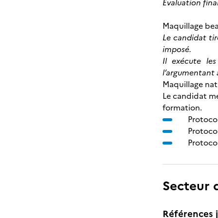
Evaluation fina
Maquillage be
Le candidat ti
imposé.
Il exécute le
l’argumentant à
Maquillage nat
Le candidat me
formation.
Protocol
Protoco
Protoco
Secteur d
Références j