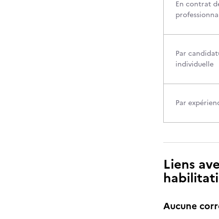
En contrat d
professionna
Par candidat
individuelle
Par expérien
Liens ave
habilitat
Aucune cor