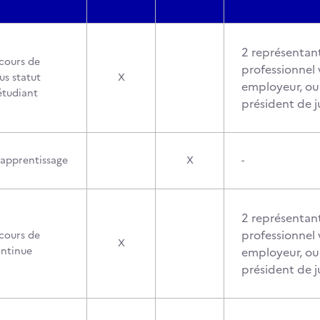
2 représenta
cours de
professionnel 
us statut
X
employeur, ou 
étudiant
président de j
’apprentissage
X
-
2 représenta
professionnel 
cours de
X
ontinue
employeur, ou 
président de j