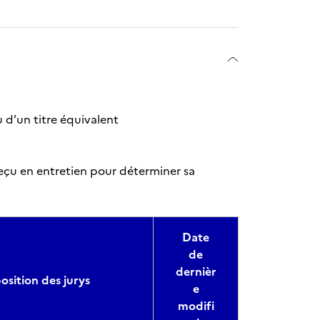
 d’un titre équivalent
reçu en entretien pour déterminer sa
Date
de
dernièr
sition des jurys
e
modifi