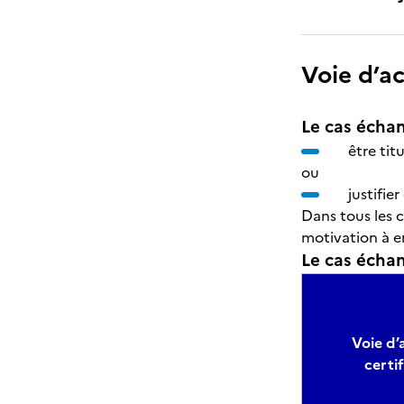
Voie d’a
Le cas échan
être tit
ou
justifie
Dans tous les 
motivation à e
Le cas échant
Voie d’
certi