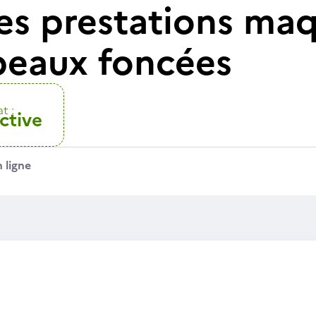
es prestations maq
 peaux foncées
t :
ctive
 ligne