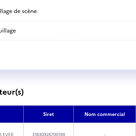
llage de scène
illage
teur(s)
Siret
Nom commercial
R EVER
31830926700199
-