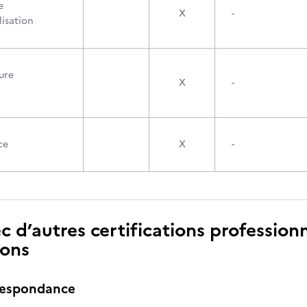
e
X
-
lisation
ure
X
-
ce
X
-
c d’autres certifications professionn
ions
respondance