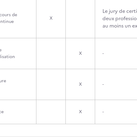
Le jury de cer
cours de
deux professi
X
ontinue
au moins un ex
e
X
-
lisation
ure
X
-
ce
X
-