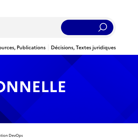
Rechercher
ources, Publications
Décisions, Textes juridiques
IONNELLE
sation DevOps