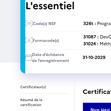
L'essentiel
326t :
Progra
Code(s) NSF
31087 :
Dev
Formacode(s)
31024 :
Méth
Date d’échéance
31-10-2029
de l’enregistrement
Certificateur(s)
Certifica
Résumé de la
certification
Nom légal