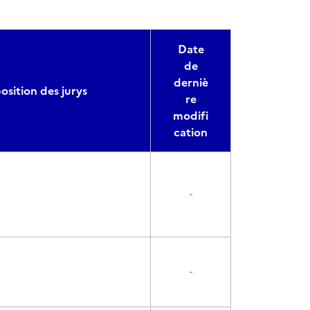
Date
de
derniè
sition des jurys
re
modifi
cation
-
-