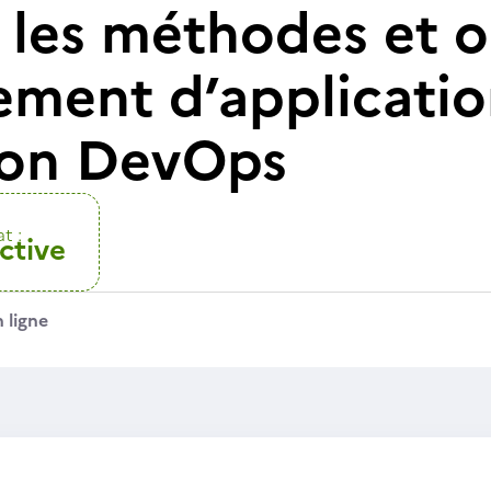
 les méthodes et o
ment d’applicatio
ion DevOps
t :
ctive
 ligne