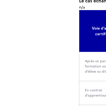
Le cas échant
n/a
Voie d’a
certif
Après un par
formation so
d’élève ou d’
En contrat
d’apprentiss