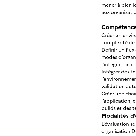
mener à bien l
aux organisati
Compétences
Créer un envir
complexité de 
Définir un flux
modes d’organis
l’intégration c
Intégrer des t
l’environnemen
validation aut
Créer une chaîn
l’application, 
builds et des t
Modalités d'
L’évaluation s
organisation D