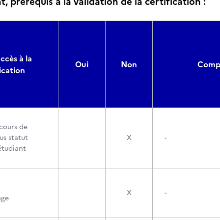
, prérequis à la validation de la certification :
ccès à la
Oui
Non
Compo
ication
cours de
us statut
X
-
étudiant
X
-
age