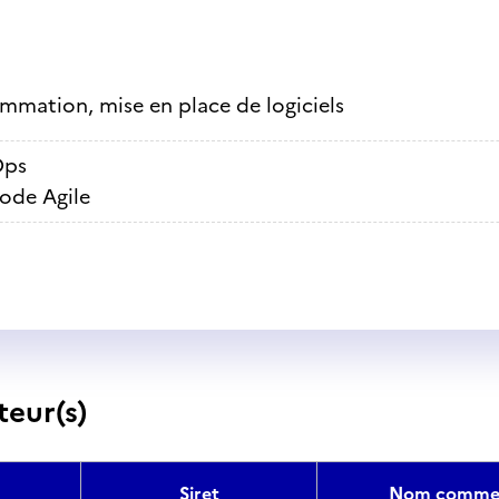
mmation, mise en place de logiciels
Ops
ode Agile
teur(s)
Siret
Nom commer