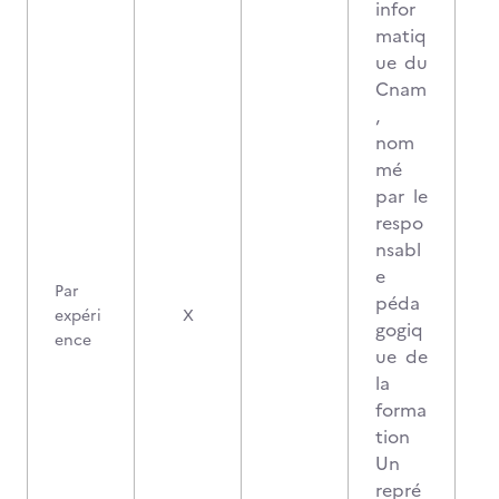
infor
matiq
ue du
Cnam
,
nom
mé
par le
respo
nsabl
e
Par
péda
3
expéri
X
gogiq
ence
ue de
la
forma
tion
Un
repré