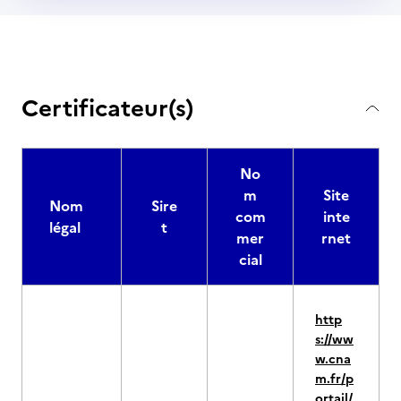
Certificateur(s)
No
m
Site
Nom
Sire
com
inte
légal
t
mer
rnet
cial
http
s://ww
w.cna
m.fr/p
ortail/