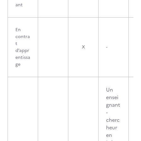
ant
En
contra
t
X
-
d’appr
entissa
ge
Un
ensei
gnant
-
cherc
heur
en