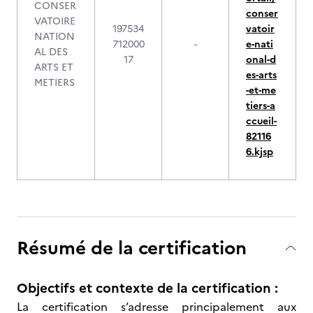
CONSER
conser
VATOIRE
197534
vatoir
NATION
712000
-
e-nati
AL DES
17
onal-d
ARTS ET
es-arts
METIERS
-et-me
tiers-a
ccueil-
82116
6.kjsp
Résumé de la certification
Objectifs et contexte de la certification :
La certification s’adresse principalement aux