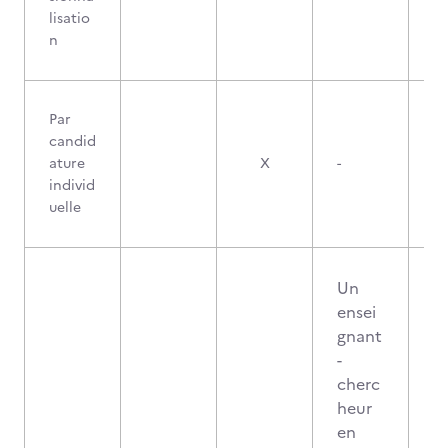
lisatio
n
Par
candid
ature
X
-
individ
uelle
Un
ensei
gnant
-
cherc
heur
en