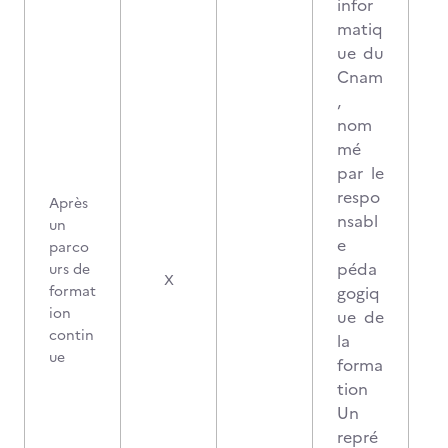
infor
matiq
ue du
Cnam
,
nom
mé
par le
respo
Après
nsabl
un
e
parco
péda
urs de
3
X
format
gogiq
ion
ue de
contin
la
ue
forma
tion
Un
repré