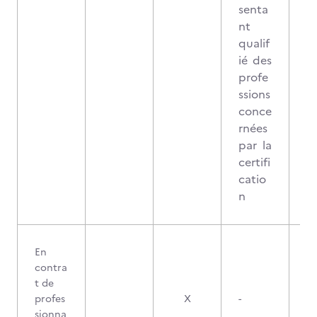
senta
nt
qualif
ié des
profe
ssions
conce
rnées
par la
certifi
catio
n
En
contra
t de
profes
X
-
sionna