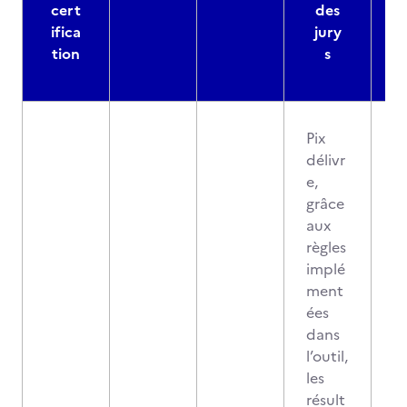
cert
des
ifica
jury
d
tion
s
Pix
délivr
e,
grâce
aux
règles
implé
ment
ées
dans
l’outil,
les
résult