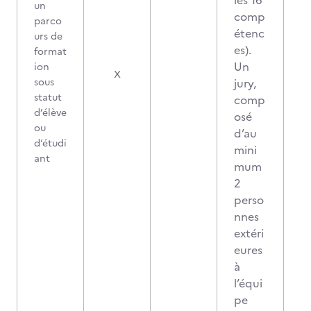
les 16
un
comp
parco
étenc
urs de
es).
format
Un
ion
2
X
sous
jury,
statut
comp
d’élève
osé
ou
d’au
d’étudi
mini
ant
mum
2
perso
nnes
extéri
eures
à
l’équi
pe