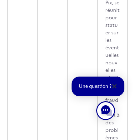
Pix, se
réunit
pour
statu
er sur
les
évent
uelles
nouv
elles
situat
ions
Une question ?
(de
fraud
e,
liées à
des
probl
èmes