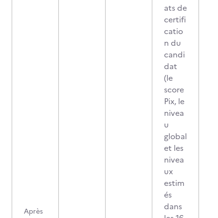
ats de
certifi
catio
n du
candi
dat
(le
score
Pix, le
nivea
u
global
et les
nivea
ux
estim
és
dans
Après