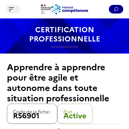
Ouvrir le menu de navigation
Reche
Contenu
Recherche
Menu
Pied de page
CERTIFICATION
PROFESSIONNELLE
Apprendre à apprendre
pour être agile et
autonome dans toute
situation professionnelle
Code de la fiche :
Etat :
RS6901
Active