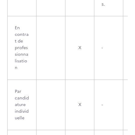
s.
En
contra
t de
profes
X
-
sionna
lisatio
n
Par
candid
ature
X
-
individ
uelle