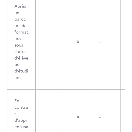
Après
un
parco
urs de
format
ion
X
-
sous
statut
d’élève
ou
d’étudi
ant
En
contra
t
X
-
d’appr
entissa