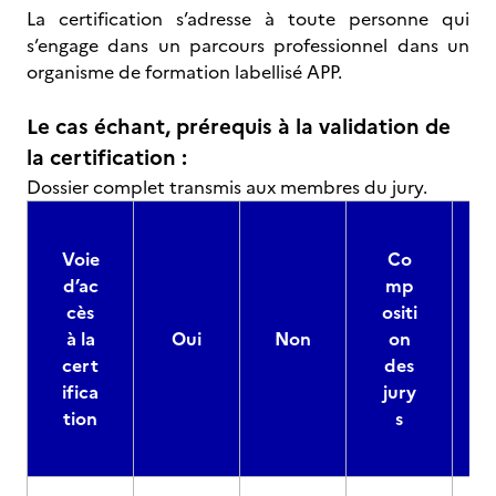
La certification s’adresse à toute personne qui
s’engage dans un parcours professionnel dans un
organisme de formation labellisé APP.
Le cas échant, prérequis à la validation de
la certification :
Dossier complet transmis aux membres du jury.
Voie
Co
d’ac
mp
cès
ositi
à la
Oui
Non
on
cert
des
ifica
jury
d
tion
s