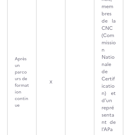
mem
bres
de la
CNC
(Com
missio
n
Natio
Après
nale
un
de
parco
Certif
urs de
X
format
icatio
ion
n) et
contin
d’un
ue
repré
senta
nt de
l’APa