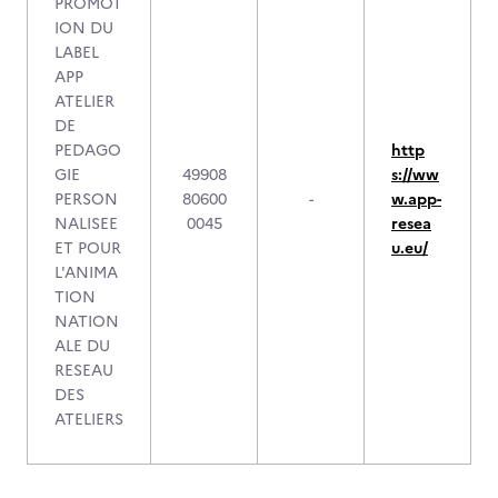
PROMOT
ION DU
LABEL
APP
ATELIER
DE
PEDAGO
http
GIE
49908
s://ww
PERSON
80600
-
w.app-
NALISEE
0045
resea
ET POUR
u.eu/
L'ANIMA
TION
NATION
ALE DU
RESEAU
DES
ATELIERS