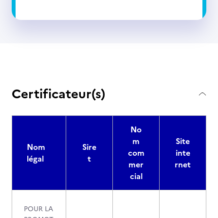
Certificateur(s)
No
m
Site
Nom
Sire
com
inte
légal
t
mer
rnet
cial
POUR LA