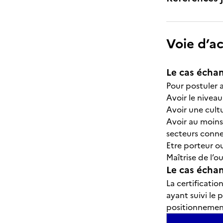
Voie d’a
Le cas échan
Pour postuler a
Avoir le nivea
Avoir une cult
Avoir au moins
secteurs conn
Etre porteur o
Maîtrise de l’o
Le cas échant
La certificati
ayant suivi le 
positionnement