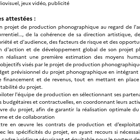
ovisuel, jeux vidéo, publicité
 attestées :
un projet de production phonographique au regard de l'
urrentiel..., de la cohérence de sa direction artistique, d
iété et d'audience, des facteurs de risque et des opportuni
an d'action et de développement global de son projet p
 en réalisant une première estimation des moyens hum
s objectifs visés par le projet de production phonographiqu
dget prévisionnel du projet phonographique en intégrant le
e financement et de revenus, tout en mettant en place u
ntabilité du projet.
piloter l'équipe de production en sélectionnant ses partena
 budgétaires et contractuelles, en coordonnant leurs activi
re du projet, afin de garantir la réalisation optimale 
sme et de collaboration
ttre en œuvre les contrats de production et d’exploit
c les spécificités du projet, en ayant recours si nécessai
 cadre juridique sécurisant et équitable pour le porteur de