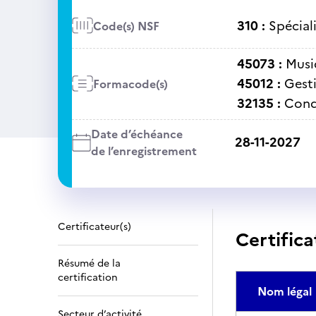
310 :
Spécial
Code(s) NSF
45073 :
Musi
45012 :
Gesti
Formacode(s)
32135 :
Cond
Date d’échéance
28-11-2027
de l’enregistrement
Certificateur(s)
Certifica
Résumé de la
certification
Nom légal
Secteur d’activité