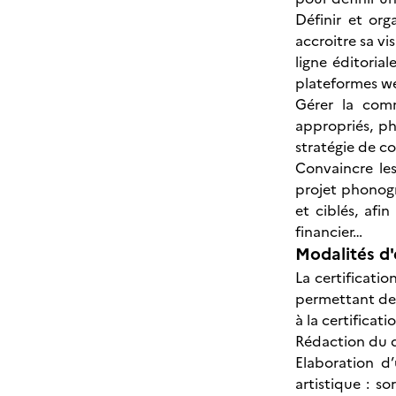
Définir et or
accroitre sa vi
ligne éditorial
plateformes we
Gérer la comm
appropriés, ph
stratégie de co
Convaincre les
projet phonog
et ciblés, afi
financier…
Modalités d'
La certificat
permettant de 
à la certificati
Rédaction du d
Elaboration d
artistique : so