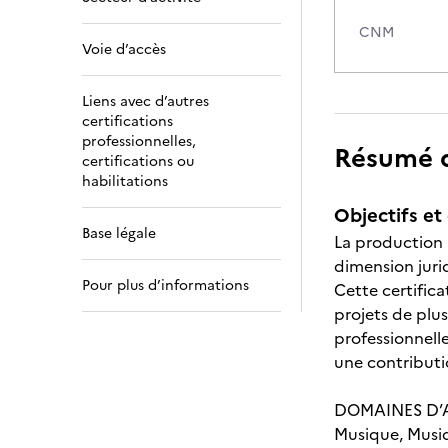
CNM
Voie d’accès
Liens avec d’autres
certifications
professionnelles,
Résumé de
certifications ou
habilitations
Objectifs et 
Base légale
La production 
dimension juri
Pour plus d’informations
Cette certifica
projets de plu
professionnell
une contributio
DOMAINES D’A
Musique, Musiq