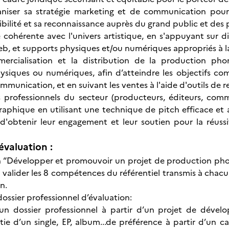
ganiser sa stratégie marketing et de communication pou
sibilité et sa reconnaissance auprès du grand public et des
e cohérente avec l'univers artistique, en s'appuyant sur di
b, et supports physiques et/ou numériques appropriés à la
ercialisation et la distribution de la production ph
ysiques ou numériques, afin d’atteindre les objectifs co
mmunication, et en suivant les ventes à l'aide d'outils de 
 professionnels du secteur (producteurs, éditeurs, comm
raphique en utilisant une technique de pitch efficace e
n d'obtenir leur engagement et leur soutien pour la réuss
évaluation :
ion “Développer et promouvoir un projet de production p
valider les 8 compétences du référentiel transmis à chac
on.
ossier professionnel d’évaluation:
’un dossier professionnel à partir d’un projet de dév
rtie d’un single, EP, album...de préférence à partir d’un c