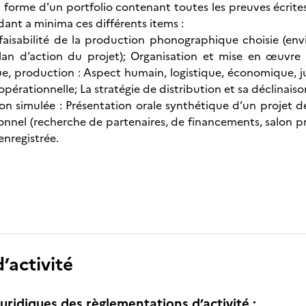
la forme d'un portfolio contenant toutes les preuves écr
dant a minima ces différents items :
faisabilité de la production phonographique choisie (env
plan d’action du projet); Organisation et mise en œuvr
ue, production : Aspect humain, logistique, économique, j
opérationnelle; La stratégie de distribution et sa déclinais
ion simulée : Présentation orale synthétique d’un projet
ionnel (recherche de partenaires, de financements, salon pr
enregistrée.
’activité
uridiques des règlementations d’activité :