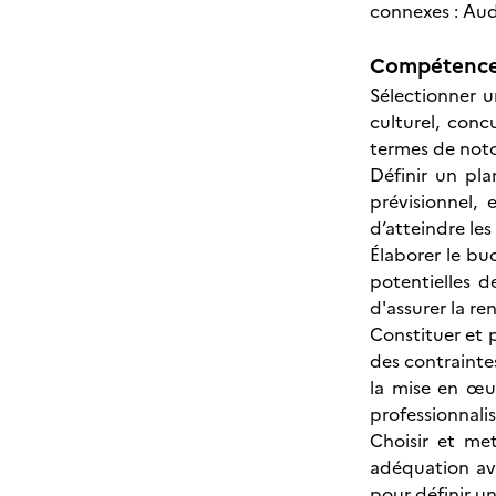
connexes : Audi
Compétences
Sélectionner 
culturel, conc
termes de notor
Définir un pl
prévisionnel,
d’atteindre le
Élaborer le bu
potentielles d
d'assurer la re
Constituer et 
des contraintes
la mise en œuv
professionnali
Choisir et me
adéquation ave
pour définir un