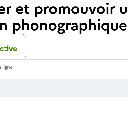
r et promouvoir u
on phonographique
t :
ctive
 ligne