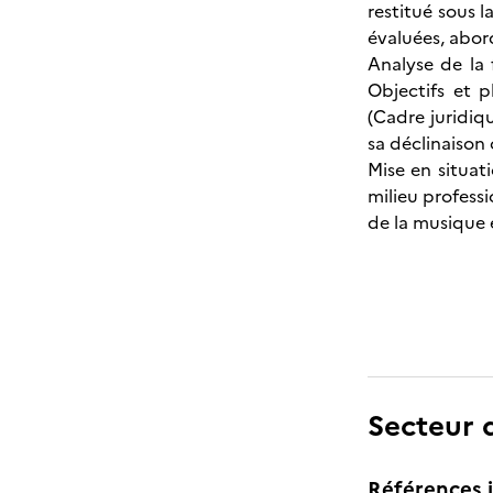
restitué sous 
évaluées, abor
Analyse de la 
Objectifs et 
(Cadre juridiq
sa déclinaison 
Mise en situat
milieu profess
de la musique 
Secteur d
Références j