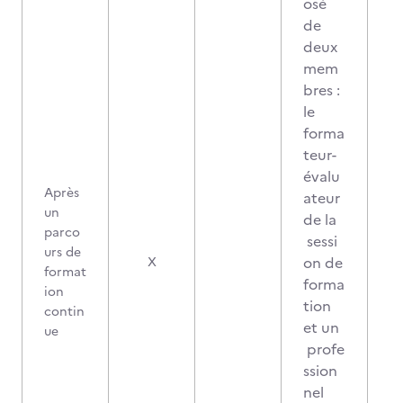
osé
de
deux
mem
bres :
le
forma
teur-
évalu
Après
ateur
un
de la
parco
sessi
urs de
on de
X
format
forma
ion
tion
contin
et un
ue
profe
ssion
nel