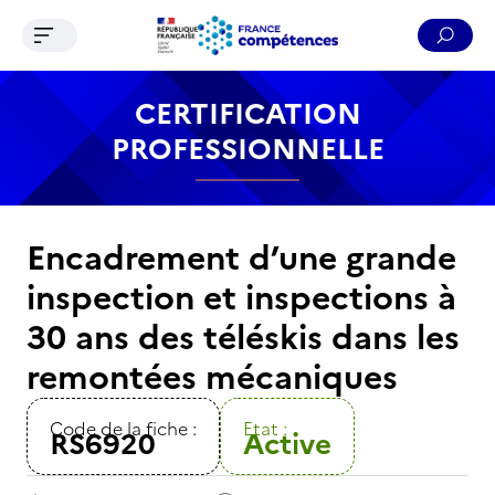
Ouvrir le menu de navigation
Reche
Contenu
Recherche
Menu
Pied de page
CERTIFICATION
PROFESSIONNELLE
Encadrement d’une grande
inspection et inspections à
30 ans des téléskis dans les
remontées mécaniques
Code de la fiche :
Etat :
RS6920
Active