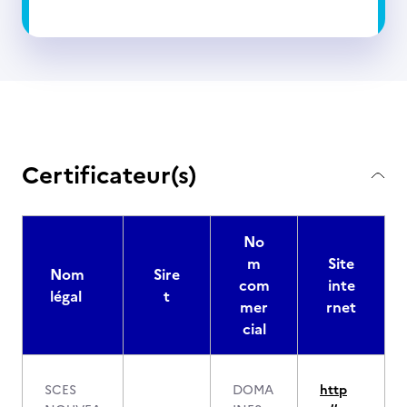
Certificateur(s)
No
m
Site
Nom
Sire
com
inte
légal
t
mer
rnet
cial
SCES
DOMA
http