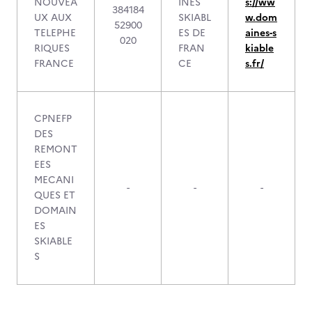
NOUVEA
INES
s://ww
384184
UX AUX
SKIABL
w.dom
52900
TELEPHE
ES DE
aines-s
020
RIQUES
FRAN
kiable
FRANCE
CE
s.fr/
CPNEFP
DES
REMONT
EES
MECANI
-
-
-
QUES ET
DOMAIN
ES
SKIABLE
S