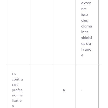
exter
ne
issu
des
doma
ines
skiabl
es de
Franc
e.
En
contra
t de
profes
X
-
sionna
lisatio
n