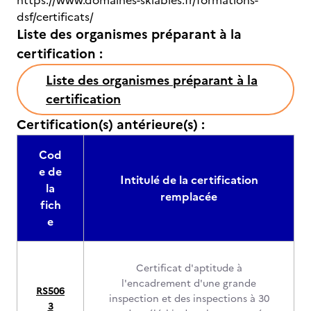
https://www.domaines-skiables.fr/formations-
dsf/certificats/
Liste des organismes préparant à la
certification :
Liste des organismes préparant à la
certification
Certification(s) antérieure(s) :
Cod
e de
Intitulé de la certification
la
remplacée
fich
e
Certificat d'aptitude à
l'encadrement d'une grande
RS506
inspection et des inspections à 30
3