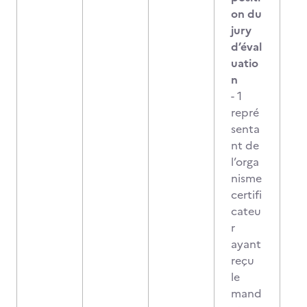
on du
jury
d’éval
uatio
n
- 1
repré
senta
nt de
l’orga
nisme
certifi
cateu
r
ayant
reçu
le
mand