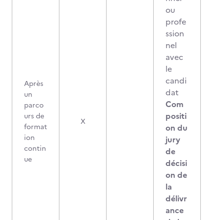
ou
profe
ssion
nel
avec
le
candi
Après
dat
un
Com
parco
positi
urs de
X
format
on du
ion
jury
contin
de
ue
décisi
on de
la
délivr
ance