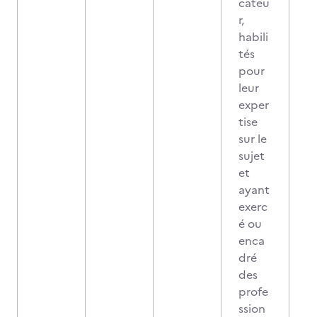
cateu
r,
habili
tés
pour
leur
exper
tise
sur le
sujet
et
ayant
exerc
é ou
enca
dré
des
profe
ssion