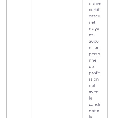
nisme
certifi
cateu
r et
n’aya
nt
aucu
n lien
perso
nnel
ou
profe
ssion
nel
avec
le
candi
dat à
la