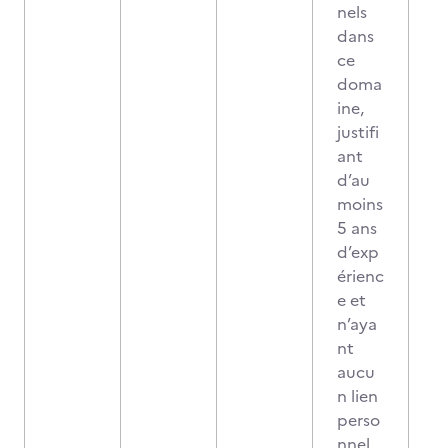
nels
dans
ce
doma
ine,
justifi
ant
d’au
moins
5 ans
d’exp
érienc
e et
n’aya
nt
aucu
n lien
perso
nnel