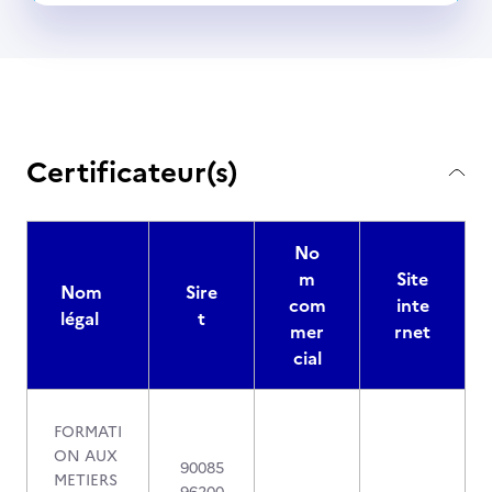
Certificateur(s)
No
m
Site
Nom
Sire
com
inte
légal
t
mer
rnet
cial
FORMATI
ON AUX
90085
METIERS