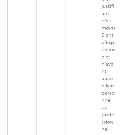
justifi
ant
d’au
moins
5 ans
d’exp
érienc
e et
n’aya
nt
aucu
n lien
perso
nnel
ou
profe
ssion
nel