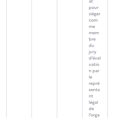
at
pour
siéger
com
me
mem
bre
du
jury
d’éval
uatio
n par
le
repré
senta
nt
légal
de
l’orga