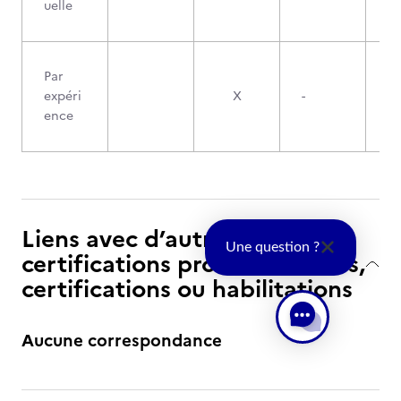
uelle
Par
expéri
X
-
ence
Liens avec d’autres
Une question ?
certifications professionnelles,
certifications ou habilitations
Aucune correspondance