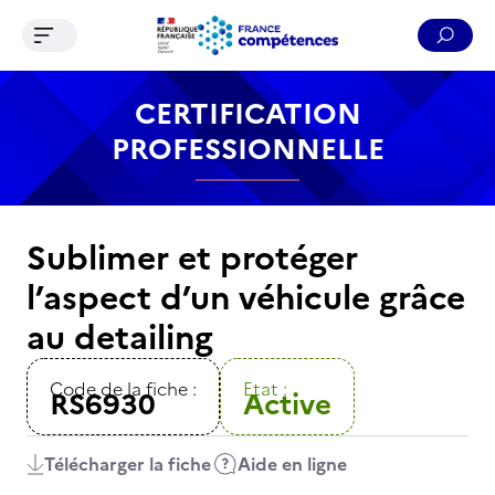
Ouvrir le menu de navigation
Reche
Contenu
Recherche
Menu
Pied de page
CERTIFICATION
PROFESSIONNELLE
Sublimer et protéger
l’aspect d’un véhicule grâce
au detailing
Code de la fiche :
Etat :
RS6930
Active
Télécharger la fiche
Aide en ligne