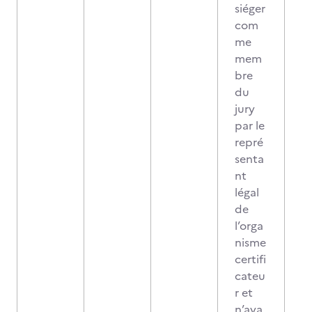
siéger
com
me
mem
bre
du
jury
par le
repré
senta
nt
légal
de
l’orga
nisme
certifi
cateu
r et
n’aya