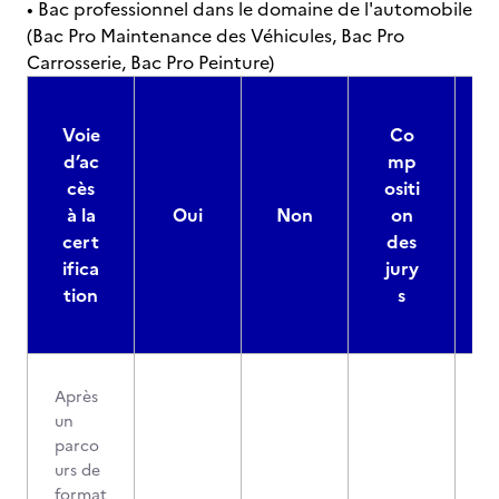
• Bac professionnel dans le domaine de l'automobile
(Bac Pro Maintenance des Véhicules, Bac Pro
Carrosserie, Bac Pro Peinture)
Voie
Co
d’ac
mp
cès
ositi
à la
Oui
Non
on
cert
des
ifica
jury
d
tion
s
Après
un
parco
urs de
format