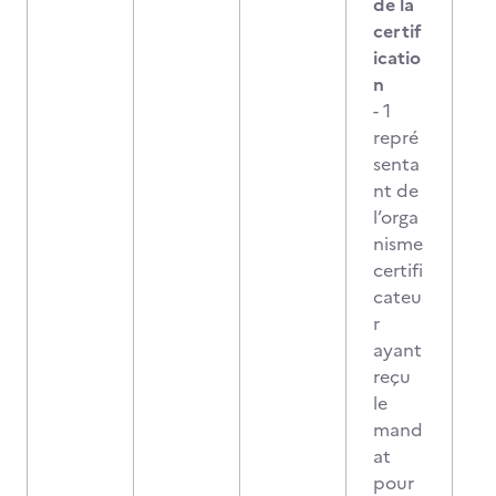
de la
certif
icatio
n
- 1
repré
senta
nt de
l’orga
nisme
certifi
cateu
r
ayant
reçu
le
mand
at
pour