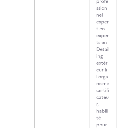
profe
ssion
nel
exper
t en
exper
ts en
Detail
ing
extéri
eur à
l’orga
nisme
certifi
cateu
r,
habili
té
pour