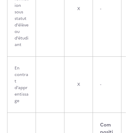
ion
X
-
sous
statut
d’élève
ou
d’étudi
ant
En
contra
t
X
-
d’appr
entissa
ge
Com
positi