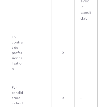
avec
le
candi
dat
En
contra
t de
profes
X
-
sionna
lisatio
n
Par
candid
ature
X
-
individ