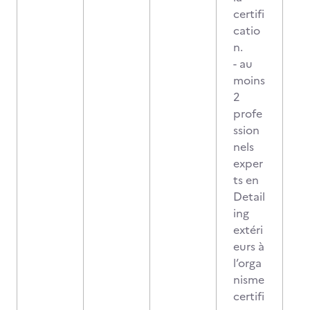
certifi
catio
n.
- au
moins
2
profe
ssion
nels
exper
ts en
Detail
ing
extéri
eurs à
l’orga
nisme
certifi