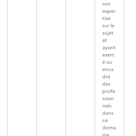
son
exper
tise
sur le
sujet
et
ayant
exerc
é ou
enca
dré
des
profe
ssion
nels
dans
ce
doma
ine,