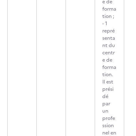
e de
forma
tion ;
- 1
repré
senta
nt du
centr
e de
forma
tion.
Il est
prési
dé
par
un
profe
ssion
nel en