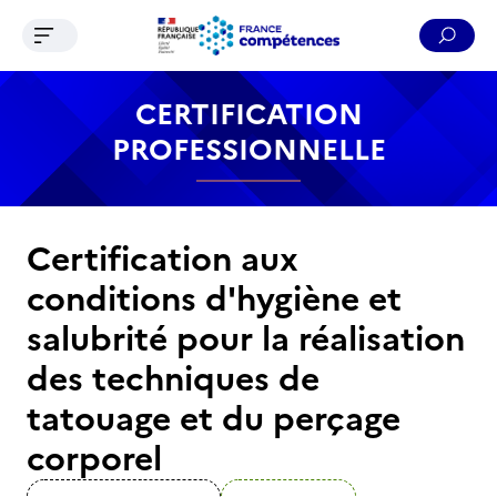
Ouvrir le menu de navigation
Reche
Contenu
Recherche
Menu
Pied de page
CERTIFICATION
PROFESSIONNELLE
Certification aux
conditions d'hygiène et
salubrité pour la réalisation
des techniques de
tatouage et du perçage
corporel