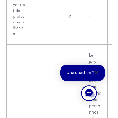
contra
t de
profes
X
-
sionna
lisatio
n
Le
jury
est
Une question ?
comp
osé
d'au
moins
trois
perso
nnes :