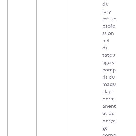
du
jury
est un
profe
ssion
nel
du
tatou
age y
comp
ris du
maqu
illage
perm
anent
et du
perça
ge
corpo