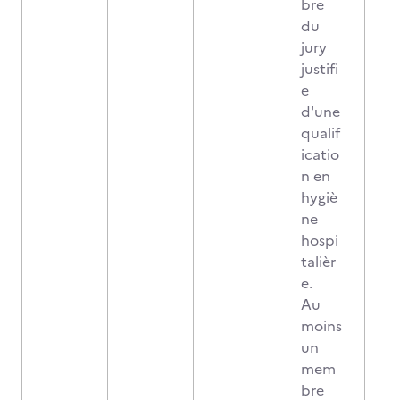
bre
du
jury
justifi
e
d'une
qualif
icatio
n en
hygiè
ne
hospi
talièr
e.
Au
moins
un
mem
bre