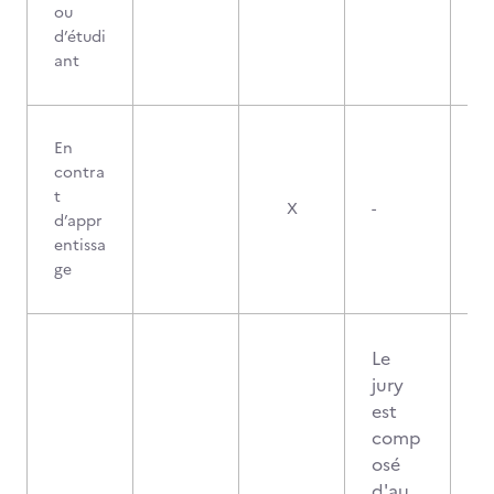
ou
d’étudi
ant
En
contra
t
X
-
d’appr
entissa
ge
Le
jury
est
comp
osé
d'au