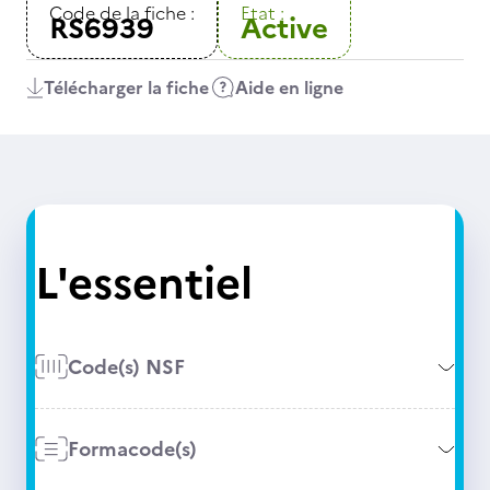
Code de la fiche :
Etat :
RS6939
Active
Télécharger la fiche
Aide en ligne
L'essentiel
Code(s) NSF
Formacode(s)