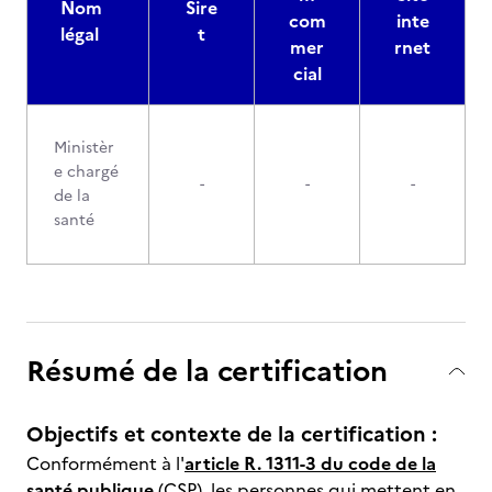
Nom
Sire
com
inte
légal
t
mer
rnet
cial
Ministèr
e chargé
-
-
-
de la
santé
Résumé de la certification
Objectifs et contexte de la certification :
Conformément à l'
article R. 1311-3 du code de la
santé publique
(CSP), les personnes qui mettent en