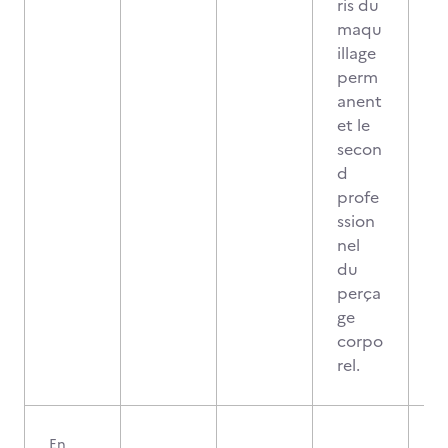
ris du
maqu
illage
perm
anent
et le
secon
d
profe
ssion
nel
du
perça
ge
corpo
rel.
En