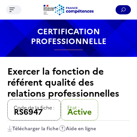
Ouvrir le menu de navigation
Reche
Contenu
Recherche
Menu
Pied de page
CERTIFICATION
PROFESSIONNELLE
Exercer la fonction de
référent qualité des
relations professionnelles
Code de la fiche :
Etat :
RS6947
Active
Télécharger la fiche
Aide en ligne