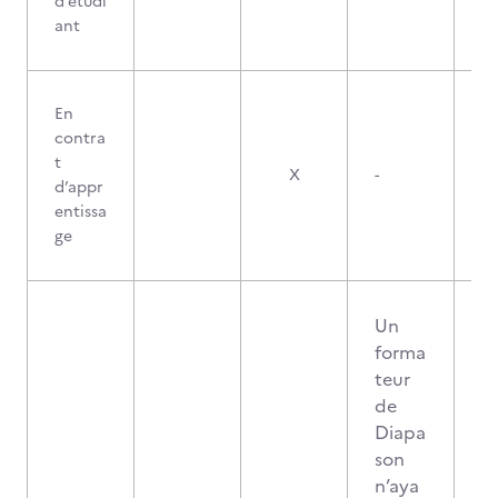
d’étudi
ant
En
contra
t
X
-
d’appr
entissa
ge
Un
forma
teur
de
Diapa
son
n’aya