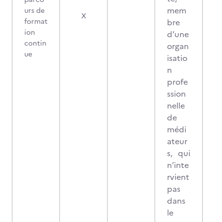
mem
urs de
2
X
format
bre
ion
d’une
contin
organ
ue
isatio
n
profe
ssion
nelle
de
médi
ateur
s, qui
n’inte
rvient
pas
dans
le