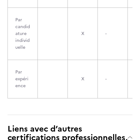
Par
candid
ature
X
-
individ
uelle
Par
expéri
X
-
ence
Liens avec d’autres
certifications professionnelles,