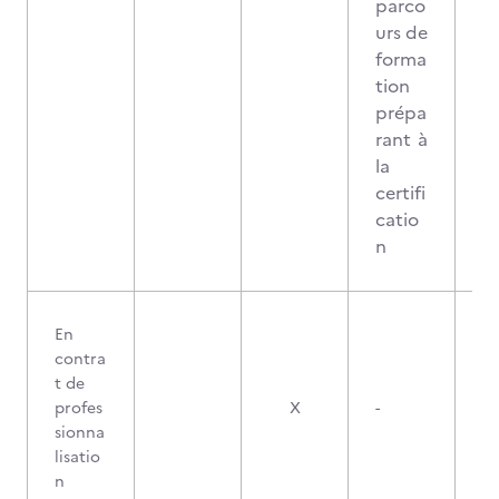
parco
urs de
forma
tion
prépa
rant à
la
certifi
catio
n
En
contra
t de
profes
X
-
sionna
lisatio
n