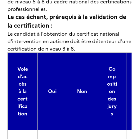
de niveau 5 à 8 du cadre national des certifications
professionnelles.
Le cas échant, prérequis à la validation de
la certification :
Le candidat à l'obtention du certificat national
d'intervention en autisme doit être détenteur d'une
certification de niveau 3 à 8.
Voie
Co
d’ac
mp
cès
ositi
à la
Oui
Non
on
cert
des
ifica
jury
d
tion
s