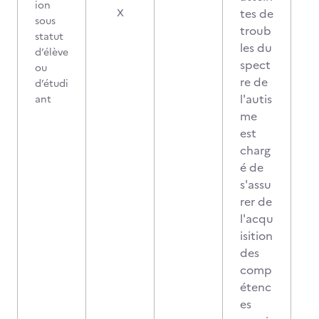
ion
tes de
X
sous
troub
statut
les du
d’élève
spect
ou
re de
d’étudi
l'autis
ant
me
est
charg
é de
s'assu
rer de
l'acqu
isition
des
comp
étenc
es