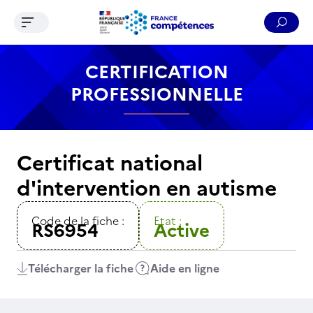
Ouvrir le menu de navigation
Reche
Contenu
Recherche
Menu
Pied de page
CERTIFICATION
PROFESSIONNELLE
Certificat national
d'intervention en autisme
Code de la fiche :
Etat :
RS6954
Active
Télécharger la fiche
Aide en ligne