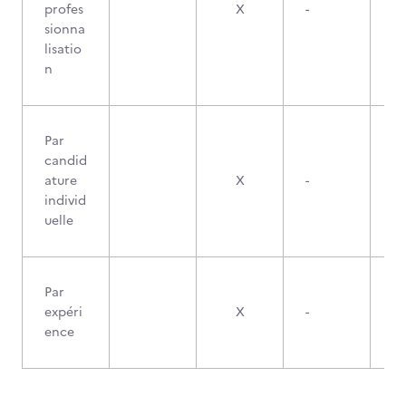
profes
X
-
sionna
lisatio
n
Par
candid
ature
X
-
individ
uelle
Par
expéri
X
-
ence