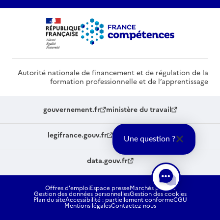
Autorité nationale de financement et de régulation de la
formation professionnelle et de l’apprentissage
gouvernement.fr
ministère du travail
legifrance.gouv.fr
service-public.fr
Une question ?
data.gouv.fr
Offres d'emploi
Espace presse
Marchés publics
Gestion des données personnelles
Gestion des cookies
Plan du site
Accessibilité : partiellement conforme
CGU
Mentions légales
Contactez-nous