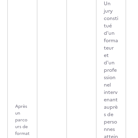
Un
jury
consti
tué
d'un
forma
teur
et
d'un
profe
ssion
nel
interv
enant
Après
auprè
un
s de
parco
perso
urs de
nnes
format
attein