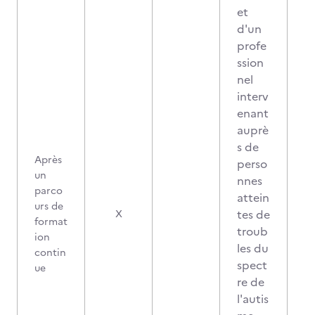
et
d'un
profe
ssion
nel
interv
enant
auprè
s de
Après
perso
un
nnes
parco
attein
urs de
tes de
X
format
troub
ion
les du
contin
spect
ue
re de
l'autis