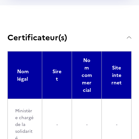
Certificateur(s)
No
m
Site
Nom
Sire
com
inte
légal
t
mer
rnet
cial
Ministèr
e chargé
de la
-
-
-
solidarit
é