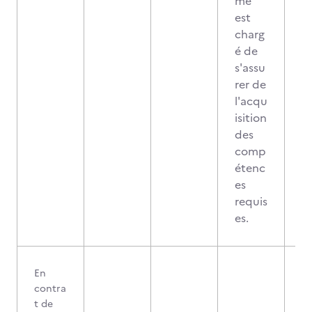
me
est
charg
é de
s'assu
rer de
l'acqu
isition
des
comp
étenc
es
requis
es.
En
contra
t de